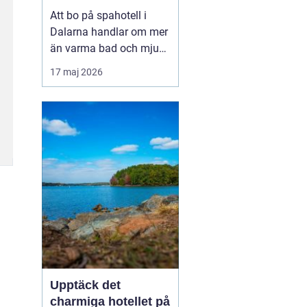
utsikt över berg och
Att bo på spahotell i
sjö
Dalarna handlar om mer
än varma bad och mjuka
badrockar. Många söker
17 maj 2026
en paus från vardagen,
men också upplevelser
som känns på riktigt. I
Dalarna möts stillhet,
starka traditione...
Upptäck det
charmiga hotellet på