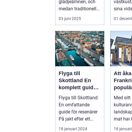
glädjeämnen, och
västkust,
medan traditionella
sina vids
resor kan bju...
03 juni 2025
01 decem
Flyga till
Att åka 
Skottland En
Frankri
komplett guide
populä
för resenärer
destina
Flyga till Skottland:
Med sitt 
många
En omfattande
kulturar
resenä
guide för resenärer
landskap
På jakt efter ett
mat har 
äventyr i det vackra
mycket at
18 januari 2024
18 januar