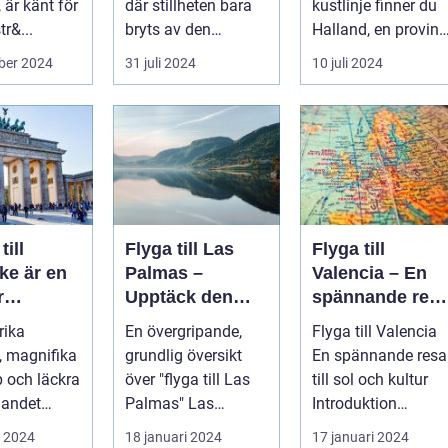
 är känt för
där stillheten bara
kustlinje finner du
tr&...
bryts av den
Halland, en provins
harmonisk...
vars landskap och
ber 2024
31 juli 2024
10 juli 2024
ku...
till
Flyga till Las
Flyga till
ke är en
Palmas –
Valencia – En
r
Upptäck den
spännande res
tion för
underbara ön
till sol och
rika
En övergripande,
Flyga till Valencia
Gran Canaria
kultur
v, magnifika
grundlig översikt
En spännande resa
rer
 och läckra
över "flyga till Las
till sol och kultur
landet
Palmas" Las
Introduktion
t erbjuda. I
Palmas är
Valencia, beläget
i 2024
18 januari 2024
17 januari 2024