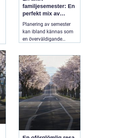
familjesemester: En
perfekt mix av
äventyr och
Planering av semester
återhämtning
kan ibland kännas som
en överväldigande
uppgift, särskilt när man
strävar efter att
tillfredsställa alla
familjemedlemmars
önskemål. En
05 juli
2025
En oförglömlig resa