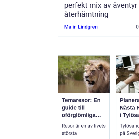
perfekt mix av äventyr
återhämtning
Malin Lindgren
0
Temaresor: En
Planer
guide till
Nästa 
oförglömliga
i Tylös
upplevelser
Oslagb
Resor är en av livets
Tylösand
Upplev
största
på Sveri