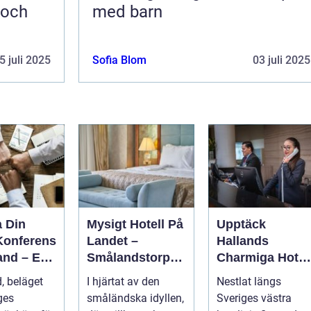
 och
med barn
5 juli 2025
Sofia Blom
03 juli 2025
a Din
Mysigt Hotell På
Upptäck
Konferens
Landet –
Hallands
and – En
Smålandstorpet
Charmiga Hotel
ar
s Enchanted
och Boende
, beläget
I hjärtat av den
Nestlat längs
else
Retreat
ges
småländska idyllen,
Sveriges västra