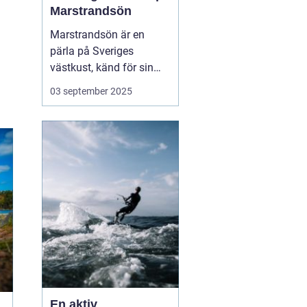
Marstrandsön
Marstrandsön är en
pärla på Sveriges
västkust, känd för sin
historiska betydelse och
03 september 2025
pittoreska omgivning.
Besökare dras till ön för
dess natursköna
skönhet, kulturella
sevärdheter och...
En aktiv