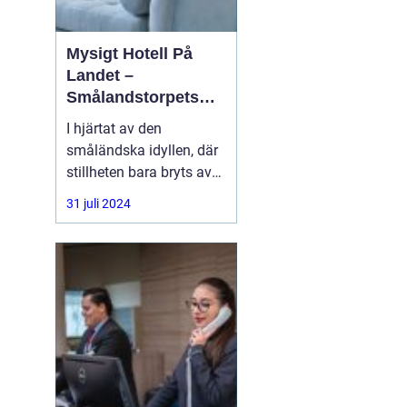
Mysigt Hotell På
Landet –
Smålandstorpets
Enchanted Retreat
I hjärtat av den
småländska idyllen, där
stillheten bara bryts av
den harmoniska sången
31 juli 2024
från skogens djur, hittar
du en pärla i form av ett
bedårande lanthotell,