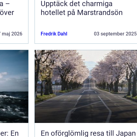
na –
Upptäck det charmiga
 över
hotellet på Marstrandsön
7 maj 2026
Fredrik Dahl
03 september 2025
er: En
En oförglömlig resa till Japan