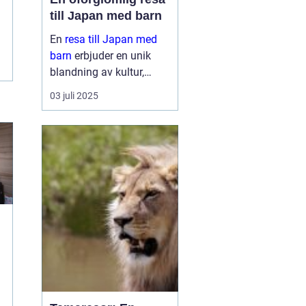
till Japan med barn
En
resa till Japan med
barn
erbjuder en unik
blandning av kultur,
historia och naturliga
03 juli 2025
skönheter. Landet är
känt för sin säkerhet, sitt
renlighet oc...
l