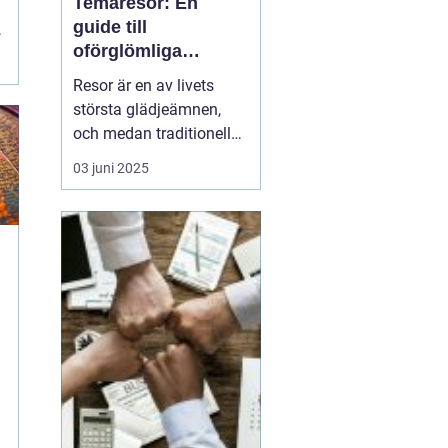
Temaresor: En
guide till
oförglömliga
upplevelser
Resor är en av livets
största glädjeämnen,
och medan traditionella
resor kan bjuda på
03 juni 2025
avkoppling och vila,
erbjuder konceptet
temaresor en unik
möjlighet att fördjupa
sig i specifika intressen
a
eller aktiviteter. De...