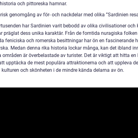
 historia och pittoreska hamnar.
orisk genomgång av för- och nackdelar med olika ”Sardinien res
tusenden har Sardinien varit bebodd av olika civilisationer och k
ar präglat dess unika karaktär. Från de forntida nuragiska folken t
da feniciska och romerska besittningar har ön en fascinerande h
orska. Medan denna rika historia lockar många, kan det ibland i
a områden är överbelastade av turister. Det är viktigt att hitta en
att upptäcka de mest populära attraktionerna och att uppleva d
 kulturen och skönheten i de mindre kända delarna av ön.