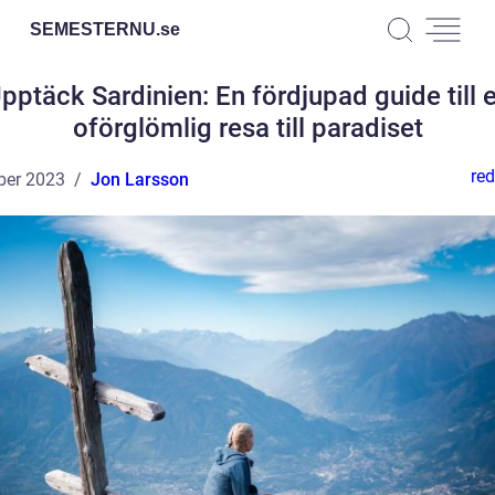
SEMESTERNU.
se
pptäck Sardinien: En fördjupad guide till 
oförglömlig resa till paradiset
red
ber 2023
Jon Larsson