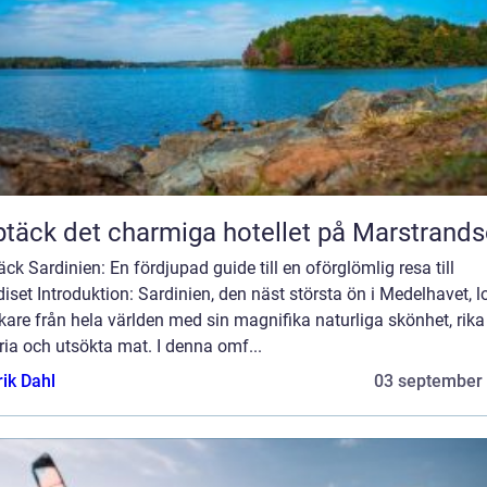
täck det charmiga hotellet på Marstrand
ck Sardinien: En fördjupad guide till en oförglömlig resa till
iset Introduktion: Sardinien, den näst största ön i Medelhavet, l
are från hela världen med sin magnifika naturliga skönhet, rika
ria och utsökta mat. I denna omf...
rik Dahl
03 september