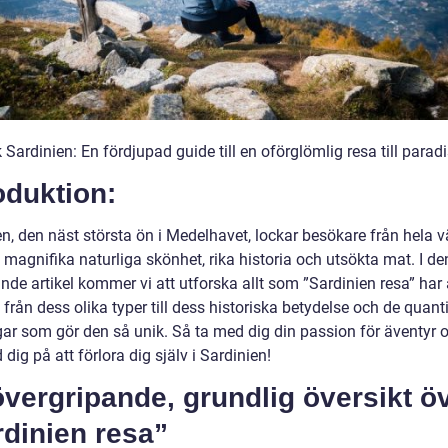
Sardinien: En fördjupad guide till en oförglömlig resa till paradi
oduktion:
n, den näst största ön i Medelhavet, lockar besökare från hela v
 magnifika naturliga skönhet, rika historia och utsökta mat. I d
de artikel kommer vi att utforska allt som ”Sardinien resa” har 
 från dess olika typer till dess historiska betydelse och de quant
ar som gör den så unik. Så ta med dig din passion för äventyr 
 dig på att förlora dig själv i Sardinien!
vergripande, grundlig översikt ö
dinien resa”