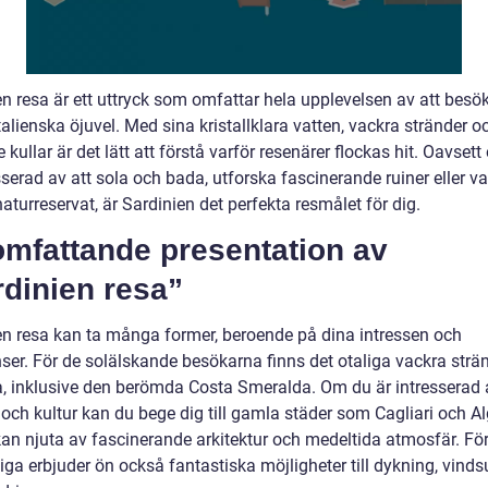
en resa är ett uttryck som omfattar hela upplevelsen av att besö
alienska öjuvel. Med sina kristallklara vatten, vackra stränder o
 kullar är det lätt att förstå varför resenärer flockas hit. Oavset
sserad av att sola och bada, utforska fascinerande ruiner eller va
aturreservat, är Sardinien det perfekta resmålet för dig.
omfattande presentation av
dinien resa”
en resa kan ta många former, beroende på dina intressen och
ser. För de solälskande besökarna finns det otaliga vackra strän
a, inklusive den berömda Costa Smeralda. Om du är intresserad 
 och kultur kan du bege dig till gamla städer som Cagliari och Al
kan njuta av fascinerande arkitektur och medeltida atmosfär. Fö
iga erbjuder ön också fantastiska möjligheter till dykning, vinds