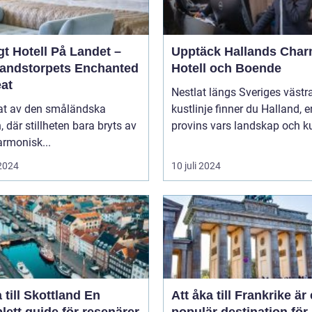
t Hotell På Landet –
Upptäck Hallands Char
andstorpets Enchanted
Hotell och Boende
eat
Nestlat längs Sveriges västr
tat av den småländska
kustlinje finner du Halland, e
n, där stillheten bara bryts av
provins vars landskap och ku
rmonisk...
 2024
10 juli 2024
till Skottland En
Att åka till Frankrike är
ett guide för resenärer
populär destination för