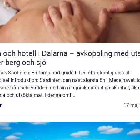
 och hotell i Dalarna – avkoppling med uts
r berg och sjö
ck Sardinien: En fördjupad guide till en oförglömlig resa till
iset Introduktion: Sardinien, den näst största ön i Medelhavet, l
are från hela världen med sin magnifika naturliga skönhet, rika
ria och utsökta mat. I denna omf...
n
17 maj