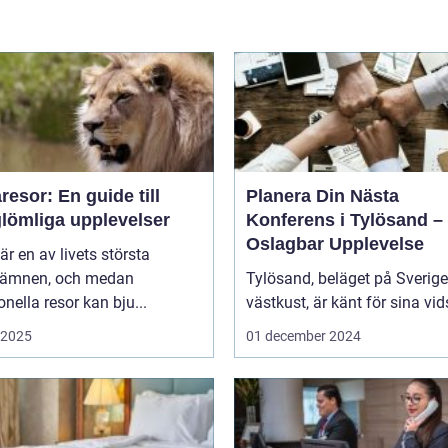
esor: En guide till
Planera Din Nästa
glömliga upplevelser
Konferens i Tylösand –
Oslagbar Upplevelse
är en av livets största
eämnen, och medan
Tylösand, beläget på Sverig
ionella resor kan bju...
västkust, är känt för sina vids
i 2025
01 december 2024