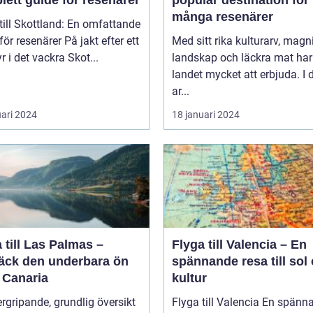
många resenärer
till Skottland: En omfattande
esenärer På jakt efter ett
Med sitt rika kulturarv, magn
r i det vackra Skot...
landskap och läckra mat har
landet mycket att erbjuda. I
ar...
uari 2024
18 januari 2024
 till Las Palmas –
Flyga till Valencia – En
äck den underbara ön
spännande resa till sol
 Canaria
kultur
rgripande, grundlig översikt
Flyga till Valencia En spännande