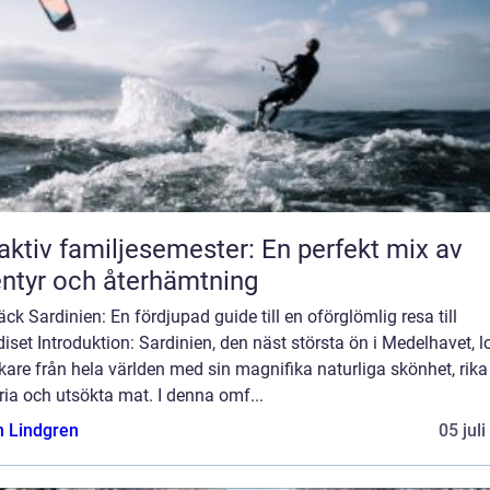
aktiv familjesemester: En perfekt mix av
ntyr och återhämtning
ck Sardinien: En fördjupad guide till en oförglömlig resa till
iset Introduktion: Sardinien, den näst största ön i Medelhavet, l
are från hela världen med sin magnifika naturliga skönhet, rika
ria och utsökta mat. I denna omf...
n Lindgren
05 jul