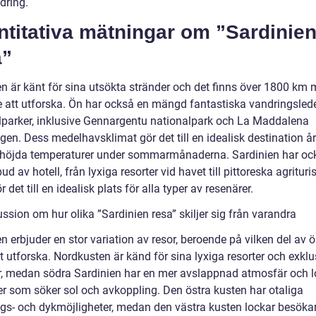
dring.
ntitativa mätningar om ”Sardinie
a”
en är känt för sina utsökta stränder och det finns över 1800 km
je att utforska. Ön har också en mängd fantastiska vandringsled
lparker, inklusive Gennargentu nationalpark och La Maddalena
gen. Dess medelhavsklimat gör det till en idealisk destination år
höjda temperaturer under sommarmånaderna. Sardinien har ock
bud av hotell, från lyxiga resorter vid havet till pittoreska agritur
ör det till en idealisk plats för alla typer av resenärer.
ssion om hur olika ”Sardinien resa” skiljer sig från varandra
n erbjuder en stor variation av resor, beroende på vilken del av 
tt utforska. Nordkusten är känd för sina lyxiga resorter och exklu
r, medan södra Sardinien har en mer avslappnad atmosfär och l
er som söker sol och avkoppling. Den östra kusten har otaliga
ngs- och dykmöjligheter, medan den västra kusten lockar besök