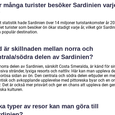
r många turister besöker Sardinien varj
?
t statistik hade Sardinien över 14 miljoner turistankomster år 2
et turister som besöker ön ökar stadigt varje år, vilket gör Sardi
en populär destination.
d är skillnaden mellan norra och
ntrala/södra delen av Sardinien?
orra delen av Sardinien, särskilt Costa Smeralda, är känd för si
siva stränder, lyxiga resorts och nattliv. Här kan man uppleva d
orösa sidan av ön. Den centrala och södra delen erbjuder en me
ntisk och avkopplande upplevelse med pittoreska byar och en o
r. Det är också mer prisvärt och ger en chans att uppleva den ge
ska kulturen.
ka typer av resor kan man göra till
rdinien?