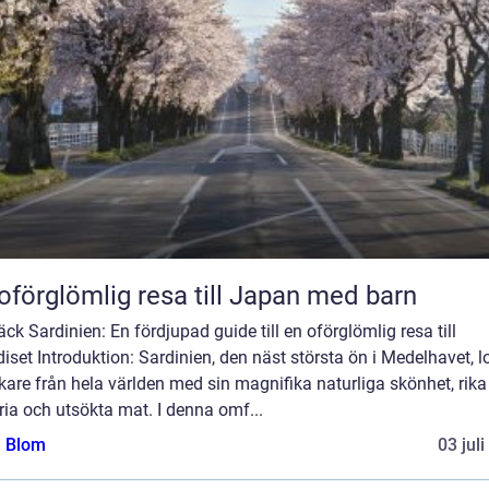
oförglömlig resa till Japan med barn
ck Sardinien: En fördjupad guide till en oförglömlig resa till
iset Introduktion: Sardinien, den näst största ön i Medelhavet, l
are från hela världen med sin magnifika naturliga skönhet, rika
ria och utsökta mat. I denna omf...
a Blom
03 jul