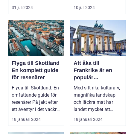
harmonisk...
31 juli 2024
10 juli 2024
Flyga till Skottland
Att åka till
En komplett guide
Frankrike är en
för resenärer
populär
destination för
Flyga till Skottland: En
Med sitt rika kulturarv,
många resenärer
omfattande guide för
magnifika landskap
resenärer På jakt efter
och läckra mat har
ett äventyr i det vackra
landet mycket att
Skot...
erbjuda. I denna ar...
18 januari 2024
18 januari 2024