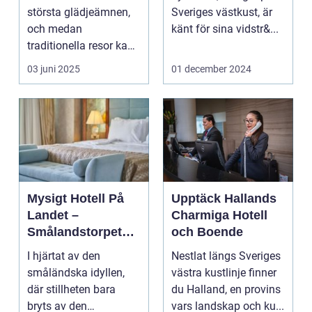
Upplevelse
största glädjeämnen,
Sveriges västkust, är
och medan
känt för sina vidstr&...
traditionella resor kan
bju...
03 juni 2025
01 december 2024
Mysigt Hotell På
Upptäck Hallands
Landet –
Charmiga Hotell
Smålandstorpets
och Boende
Enchanted Retreat
I hjärtat av den
Nestlat längs Sveriges
småländska idyllen,
västra kustlinje finner
där stillheten bara
du Halland, en provins
bryts av den
vars landskap och ku...