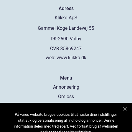
Adress
web:
www.klikko.dk
Menu
Annonsering
Om oss
Cookies
På vores website bruges cookies til at huske dine indstillinger,
Kontakta oss
statistik og personalisering af indhold og annoncer. Denne
Sitemap
information deles med tredjepart. Ved fortsat brug af websiden