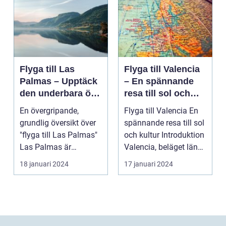
Flyga till Las
Flyga till Valencia
Palmas – Upptäck
– En spännande
den underbara ön
resa till sol och
Gran Canaria
kultur
En övergripande,
Flyga till Valencia En
grundlig översikt över
spännande resa till sol
"flyga till Las Palmas"
och kultur Introduktion
Las Palmas är
Valencia, beläget längs
huvudstaden på den
Sp...
18 januari 2024
17 januari 2024
va...