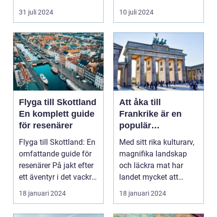
harmonisk...
31 juli 2024
10 juli 2024
Flyga till Skottland
Att åka till
En komplett guide
Frankrike är en
för resenärer
populär
destination för
Flyga till Skottland: En
Med sitt rika kulturarv,
många resenärer
omfattande guide för
magnifika landskap
resenärer På jakt efter
och läckra mat har
ett äventyr i det vackra
landet mycket att
Skot...
erbjuda. I denna ar...
18 januari 2024
18 januari 2024