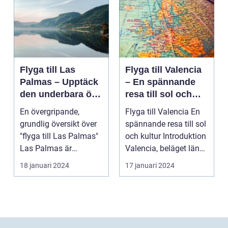
Flyga till Las
Flyga till Valencia
Palmas – Upptäck
– En spännande
den underbara ön
resa till sol och
Gran Canaria
kultur
En övergripande,
Flyga till Valencia En
grundlig översikt över
spännande resa till sol
"flyga till Las Palmas"
och kultur Introduktion
Las Palmas är
Valencia, beläget längs
huvudstaden på den
Sp...
18 januari 2024
17 januari 2024
va...