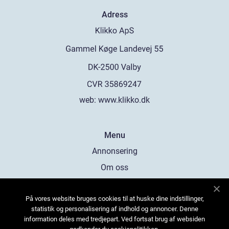
Adress
web:
www.klikko.dk
Menu
Annonsering
Om oss
Cookies
På vores website bruges cookies til at huske dine indstillinger,
Kontakta oss
statistik og personalisering af indhold og annoncer. Denne
Sitemap
information deles med tredjepart. Ved fortsat brug af websiden