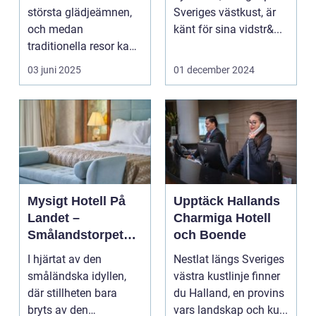
Upplevelse
största glädjeämnen,
Sveriges västkust, är
och medan
känt för sina vidstr&...
traditionella resor kan
bju...
03 juni 2025
01 december 2024
Mysigt Hotell På
Upptäck Hallands
Landet –
Charmiga Hotell
Smålandstorpets
och Boende
Enchanted Retreat
I hjärtat av den
Nestlat längs Sveriges
småländska idyllen,
västra kustlinje finner
där stillheten bara
du Halland, en provins
bryts av den
vars landskap och ku...