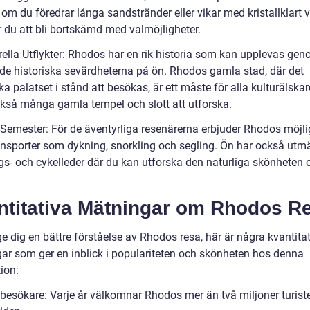
om du föredrar långa sandstränder eller vikar med kristallklart v
du att bli bortskämd med valmöjligheter.
rella Utflykter: Rhodos har en rik historia som kan upplevas gen
de historiska sevärdheterna på ön. Rhodos gamla stad, där det
a palatset i stånd att besökas, är ett måste för alla kulturälskar
ckså många gamla tempel och slott att utforska.
v Semester: För de äventyrliga resenärerna erbjuder Rhodos möjli
ttensporter som dykning, snorkling och segling. Ön har också utm
gs- och cykelleder där du kan utforska den naturliga skönheten 
ntitativa Mätningar om Rhodos R
ge dig en bättre förståelse av Rhodos resa, här är några kvantita
ar som ger en inblick i populariteten och skönheten hos denna
ion:
 besökare: Varje år välkomnar Rhodos mer än två miljoner turiste