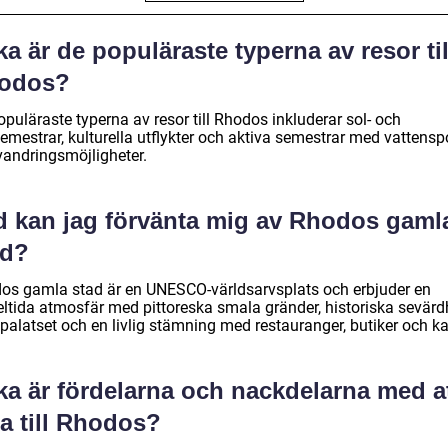
ka är de populäraste typerna av resor til
odos?
puläraste typerna av resor till Rhodos inkluderar sol- och
emestrar, kulturella utflykter och aktiva semestrar med vattensp
vandringsmöjligheter.
d kan jag förvänta mig av Rhodos gaml
ad?
os gamla stad är en UNESCO-världsarvsplats och erbjuder en
ltida atmosfär med pittoreska smala gränder, historiska sevärd
palatset och en livlig stämning med restauranger, butiker och ka
ka är fördelarna och nackdelarna med a
a till Rhodos?