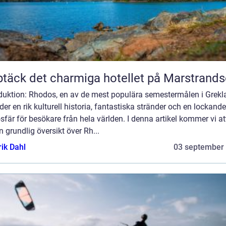
täck det charmiga hotellet på Marstrand
oduktion: Rhodos, en av de mest populära semestermålen i Grekl
der en rik kulturell historia, fantastiska stränder och en lockande
fär för besökare från hela världen. I denna artikel kommer vi at
n grundlig översikt över Rh...
rik Dahl
03 september