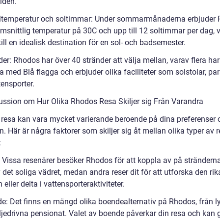
lden.
temperatur och soltimmar: Under sommarmånaderna erbjuder
msnittlig temperatur på 30C och upp till 12 soltimmar per dag, v
till en idealisk destination för en sol- och badsemester.
er: Rhodos har över 40 stränder att välja mellan, varav flera har 
 med Blå flagga och erbjuder olika faciliteter som solstolar, par
ensporter.
ussion om Hur Olika Rhodos Resa Skiljer sig Från Varandra
resa kan vara mycket varierande beroende på dina preferenser 
n. Här är några faktorer som skiljer sig åt mellan olika typer av re
:
: Vissa resenärer besöker Rhodos för att koppla av på strändern
 det soliga vädret, medan andra reser dit för att utforska den rik
n eller delta i vattensporteraktiviteter.
e: Det finns en mängd olika boendealternativ på Rhodos, från ly
iljedrivna pensionat. Valet av boende påverkar din resa och kan 