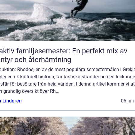
aktiv familjesemester: En perfekt mix av
ntyr och återhämtning
oduktion: Rhodos, en av de mest populära semestermålen i Grekl
der en rik kulturell historia, fantastiska stränder och en lockande
fär för besökare från hela världen. I denna artikel kommer vi at
n grundlig översikt över Rh...
n Lindgren
05 jul