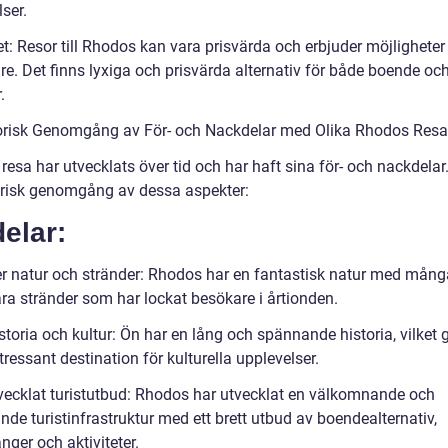
ser.
: Resor till Rhodos kan vara prisvärda och erbjuder möjligheter 
re. Det finns lyxiga och prisvärda alternativ för både boende oc
.
orisk Genomgång av För- och Nackdelar med Olika Rhodos Resa
esa har utvecklats över tid och har haft sina för- och nackdelar.
orisk genomgång av dessa aspekter:
elar:
r natur och stränder: Rhodos har en fantastisk natur med mång
ra stränder som har lockat besökare i årtionden.
storia och kultur: Ön har en lång och spännande historia, vilket 
intressant destination för kulturella upplevelser.
vecklat turistutbud: Rhodos har utvecklat en välkomnande och
de turistinfrastruktur med ett brett utbud av boendealternativ,
nger och aktiviteter.