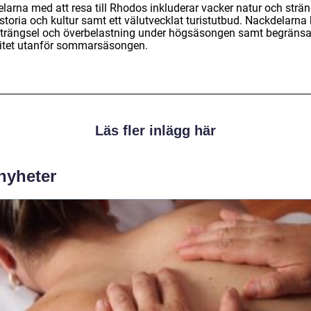
larna med att resa till Rhodos inkluderar vacker natur och strän
istoria och kultur samt ett välutvecklat turistutbud. Nackdelarna
 trängsel och överbelastning under högsäsongen samt begräns
vitet utanför sommarsäsongen.
Läs fler inlägg här
 nyheter