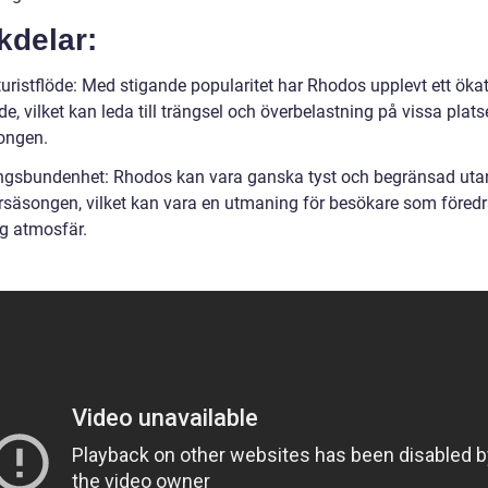
kdelar:
turistflöde: Med stigande popularitet har Rhodos upplevt ett öka
öde, vilket kan leda till trängsel och överbelastning på vissa plat
ongen.
gsbundenhet: Rhodos kan vara ganska tyst och begränsad uta
äsongen, vilket kan vara en utmaning för besökare som föredr
ig atmosfär.