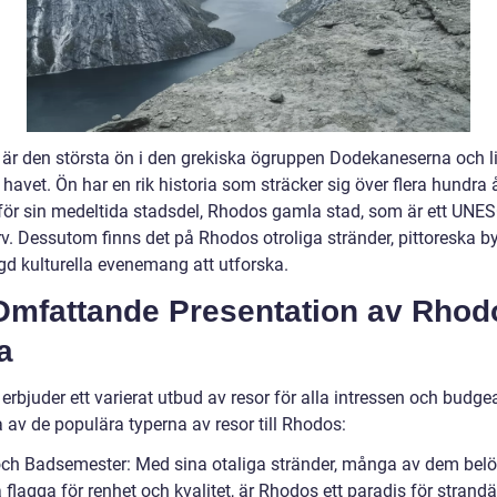
är den största ön i den grekiska ögruppen Dodekaneserna och li
havet. Ön har en rik historia som sträcker sig över flera hundra 
 för sin medeltida stadsdel, Rhodos gamla stad, som är ett UNE
rv. Dessutom finns det på Rhodos otroliga stränder, pittoreska b
d kulturella evenemang att utforska.
Omfattande Presentation av Rhod
a
rbjuder ett varierat utbud av resor för alla intressen och budgea
 av de populära typerna av resor till Rhodos:
 och Badsemester: Med sina otaliga stränder, många av dem bel
flagga för renhet och kvalitet, är Rhodos ett paradis för strandä