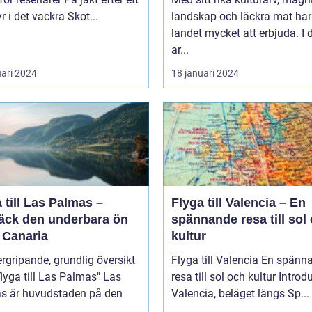
r i det vackra Skot...
landskap och läckra mat har
landet mycket att erbjuda. I
ar...
uari 2024
18 januari 2024
 till Las Palmas –
Flyga till Valencia – En
äck den underbara ön
spännande resa till sol
 Canaria
kultur
rgripande, grundlig översikt
Flyga till Valencia En spännande
lyga till Las Palmas" Las
resa till sol och kultur Introduktion
s är huvudstaden på den
Valencia, beläget längs Sp...