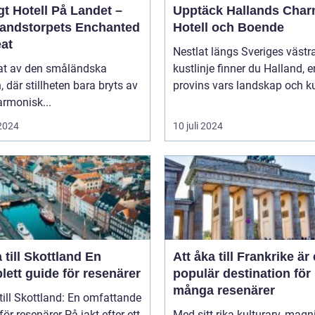
t Hotell På Landet –
Upptäck Hallands Char
andstorpets Enchanted
Hotell och Boende
eat
Nestlat längs Sveriges västr
tat av den småländska
kustlinje finner du Halland, e
n, där stillheten bara bryts av
provins vars landskap och ku
rmonisk...
 2024
10 juli 2024
till Skottland En
Att åka till Frankrike är
ett guide för resenärer
populär destination för
många resenärer
till Skottland: En omfattande
esenärer På jakt efter ett
Med sitt rika kulturarv, magn