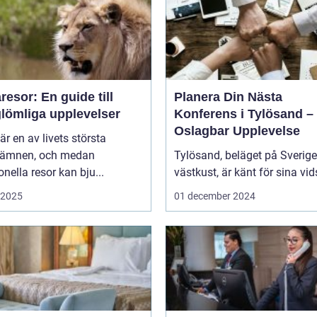
esor: En guide till
Planera Din Nästa
glömliga upplevelser
Konferens i Tylösand –
Oslagbar Upplevelse
är en av livets största
eämnen, och medan
Tylösand, beläget på Sverig
ionella resor kan bju...
västkust, är känt för sina vids
i 2025
01 december 2024