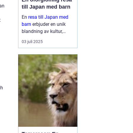
man
till Japan med barn
En
resa till Japan med
t
barn
erbjuder en unik
blandning av kultur,
historia och naturliga
03 juli 2025
skönheter. Landet är
känt för sin säkerhet, sitt
renlighet oc...
ch