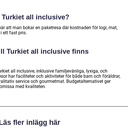
 Turkiet all inclusive?
nebär att man bokar en paketresa där kostnaden för logi, mat,
 ett fast pris.
ll Turkiet all inclusive finns
urkiet all inclusive, inklusive familjevänliga, lyxiga, och
sor har faciliteter och aktiviteter för både barn och föräldrar,
alitativ service och gourmetmat. Budgetalternativet ger
romissa med kvaliteten.
Läs fler inlägg här