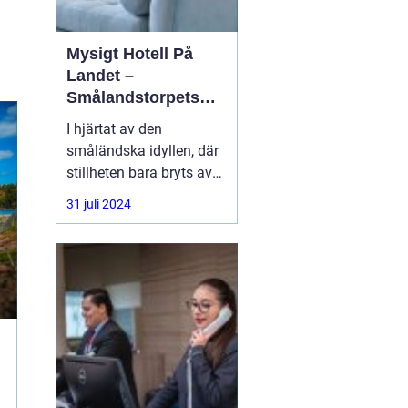
Mysigt Hotell På
Landet –
Smålandstorpets
Enchanted Retreat
I hjärtat av den
småländska idyllen, där
stillheten bara bryts av
den harmoniska sången
31 juli 2024
från skogens djur, hittar
du en pärla i form av ett
bedårande lanthotell,