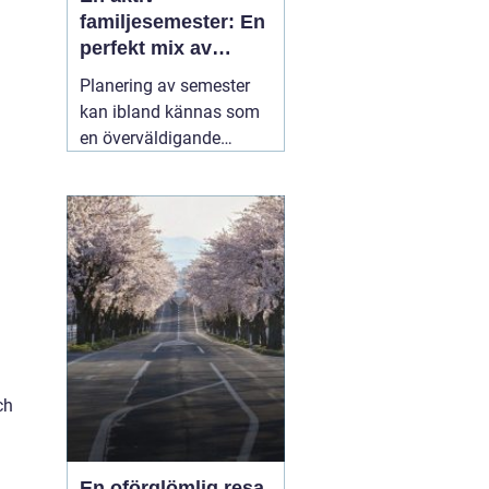
familjesemester: En
perfekt mix av
äventyr och
Planering av semester
återhämtning
kan ibland kännas som
en överväldigande
uppgift, särskilt när man
strävar efter att
tillfredsställa alla
familjemedlemmars
önskemål. En
05 juli
2025
ch
En oförglömlig resa