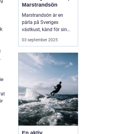
ng
Marstrandsön
Marstrandsön är en
pärla på Sveriges
ck
västkust, känd för sin
historiska betydelse och
03 september 2025
pittoreska omgivning.
g
Besökare dras till ön för
.
dess natursköna
skönhet, kulturella
sevärdheter och...
ie
rat
ör
En aktiv