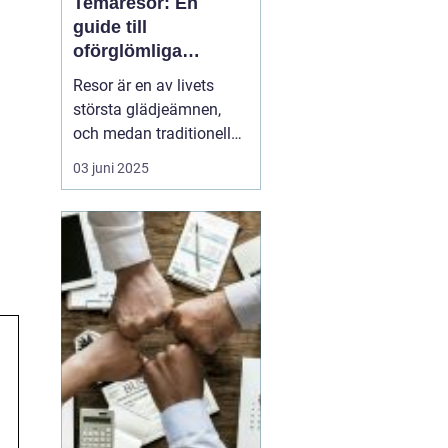
Temaresor: En
guide till
oförglömliga
upplevelser
Resor är en av livets
största glädjeämnen,
och medan traditionella
resor kan bjuda på
03 juni 2025
avkoppling och vila,
erbjuder konceptet
temaresor en unik
möjlighet att fördjupa
sig i specifika intressen
eller aktiviteter. De...