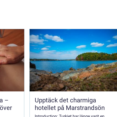
na –
Upptäck det charmiga
 över
hotellet på Marstrandsön
Introduction: Turkiet har länge varit en