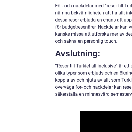
För- och nackdelar med ”resor till Tur
nämna bekvämligheten att ha allt inkl
dessa resor erbjuda en chans att upp
för budgetresenärer. Nackdelar kan va
kanske missa att utforska mer av dest
och sakna en personlig touch.
Avslutning:
”Resor till Turkiet all inclusive” är
olika typer som erbjuds och en öknin
koppla av och njuta av allt som Turk
överväga för- och nackdelar kan res
säkerställa en minnesvärd semestervi