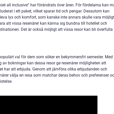
kiet all inclusive” har förändrats över åren. För fördelarna kan 
uderat i ett paket, vilket sparar tid och pengar. Dessutom kan
leva lyx och komfort, som kanske inte annars skulle vara möjlig
ra att vissa resenärer kan känna sig bundna till hotellet och
inationen. Det är också möjligt att vissa resor kan bli överfulla
 ett populärt val för dem som söker en bekymmersfri semester. Med
g av bokningar kan dessa resor ge resenärer möjligheten att
iet har att erbjuda. Genom att jämföra olika erbjudanden och
enärer välja en resa som matchar deras behov och preferenser o
stelse.