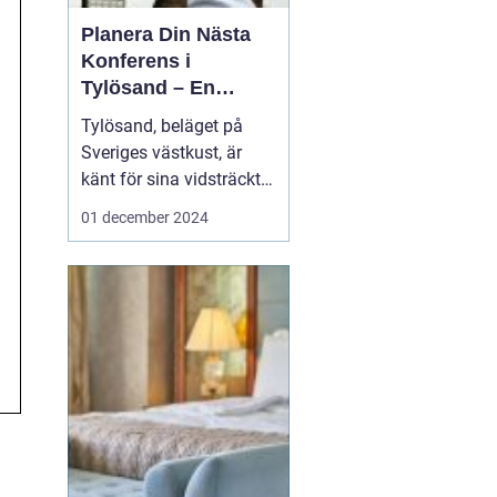
Planera Din Nästa
Konferens i
Tylösand – En
Oslagbar
Tylösand, beläget på
Upplevelse
Sveriges västkust, är
känt för sina vidsträckta
stränder, idylliska natur
01 december 2024
och som ett paradis för
soltörstande
semesterfirare. Men
bortom sanddynerna
och det friska
havsbrus...