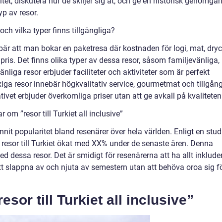
tet, diskutera hur de skiljer sig åt, och ge en historisk genomgå
p av resor.
” och vilka typer finns tillgängliga?
nnebär att man bokar en paketresa där kostnaden för logi, mat, dry
t pris. Det finns olika typer av dessa resor, såsom familjevänliga,
änliga resor erbjuder faciliteter och aktiviteter som är perfekt
iga resor innebär högkvalitativ service, gourmetmat och tillgån
nativet erbjuder överkomliga priser utan att ge avkall på kvaliteten
 om ”resor till Turkiet all inclusive”
vunnit popularitet bland resenärer över hela världen. Enligt en stud
 resor till Turkiet ökat med XX% under de senaste åren. Denna
d dessa resor. Det är smidigt för resenärerna att ha allt inklude
tt slappna av och njuta av semestern utan att behöva oroa sig f
esor till Turkiet all inclusive”