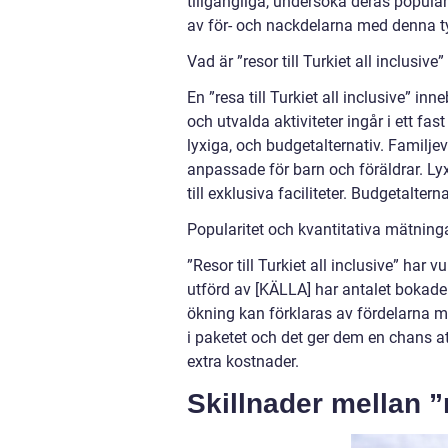
tillgängliga, undersöka deras populari
av för- och nackdelarna med denna ty
Vad är ”resor till Turkiet all inclusive
En ”resa till Turkiet all inclusive” i
och utvalda aktiviteter ingår i ett fas
lyxiga, och budgetalternativ. Familjev
anpassade för barn och föräldrar. Lyx
till exklusiva faciliteter. Budgetalter
Popularitet och kvantitativa mätningar
”Resor till Turkiet all inclusive” har 
utförd av [KÄLLA] har antalet bokade
ökning kan förklaras av fördelarna me
i paketet och det ger dem en chans a
extra kostnader.
Skillnader mellan ”r