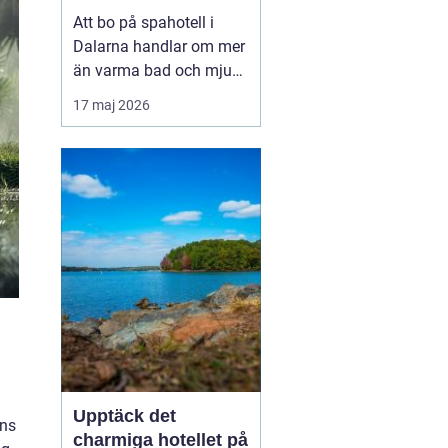
utsikt över berg och
Att bo på spahotell i
sjö
Dalarna handlar om mer
än varma bad och mjuka
badrockar. Många söker
17 maj 2026
en paus från vardagen,
men också upplevelser
som känns på riktigt. I
Dalarna möts stillhet,
starka traditione...
Upptäck det
nns
charmiga hotellet på