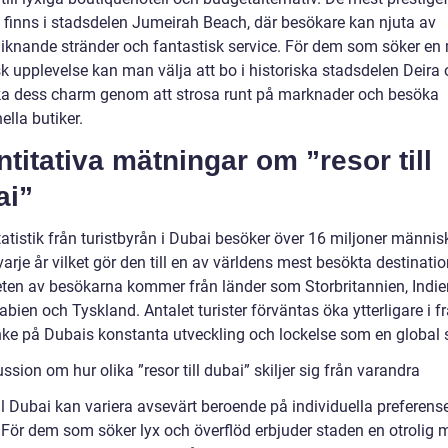
n finns i stadsdelen Jumeirah Beach, där besökare kan njuta av
liknande stränder och fantastisk service. För dem som söker en
sk upplevelse kan man välja att bo i historiska stadsdelen Deira
a dess charm genom att strosa runt på marknader och besöka
nella butiker.
titativa mätningar om ”resor till
ai”
tatistik från turistbyrån i Dubai besöker över 16 miljoner männis
arje år vilket gör den till en av världens mest besökta destinatio
eten av besökarna kommer från länder som Storbritannien, Indie
bien och Tyskland. Antalet turister förväntas öka ytterligare i 
ke på Dubais konstanta utveckling och lockelse som en global 
ssion om hur olika ”resor till dubai” skiljer sig från varandra
ll Dubai kan variera avsevärt beroende på individuella preferens
 För dem som söker lyx och överflöd erbjuder staden en otrolig