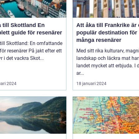
till Skottland En
Att åka till Frankrike är
ett guide för resenärer
populär destination för
många resenärer
till Skottland: En omfattande
esenärer På jakt efter ett
Med sitt rika kulturarv, magn
r i det vackra Skot...
landskap och läckra mat har
landet mycket att erbjuda. I
ar...
uari 2024
18 januari 2024