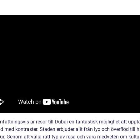
attningsvis är resor till Dubai en fantastisk möjlighet att uppt
ld med kontraster. Staden erbjuder allt från lyx och överflöd till h
ur. Genom att välja rätt typ av resa och vara medveten om kultur