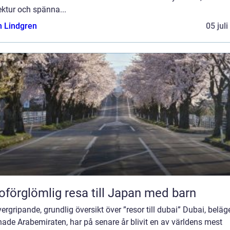
ektur och spänna...
n Lindgren
05 jul
oförglömlig resa till Japan med barn
ergripande, grundlig översikt över ”resor till dubai” Dubai, beläge
ade Arabemiraten, har på senare år blivit en av världens mest