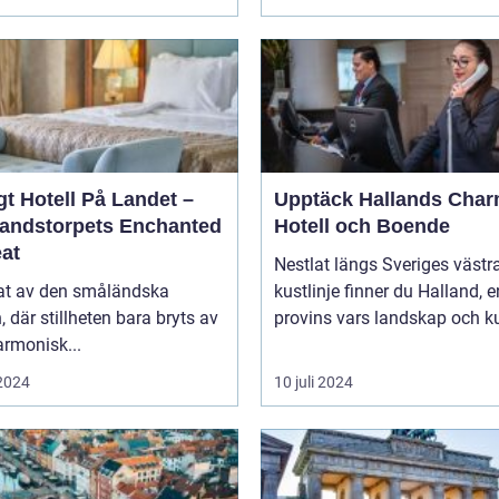
t Hotell På Landet –
Upptäck Hallands Char
andstorpets Enchanted
Hotell och Boende
eat
Nestlat längs Sveriges västr
tat av den småländska
kustlinje finner du Halland, e
n, där stillheten bara bryts av
provins vars landskap och ku
rmonisk...
 2024
10 juli 2024