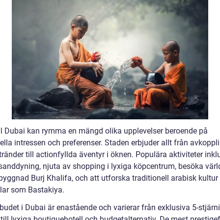
ill Dubai kan rymma en mängd olika upplevelser beroende på
ella intressen och preferenser. Staden erbjuder allt från avkoppl
tränder till actionfyllda äventyr i öknen. Populära aktiviteter inkl
 sanddyning, njuta av shopping i lyxiga köpcentrum, besöka vär
yggnad Burj Khalifa, och att utforska traditionell arabisk kultur
lar som Bastakiya.
budet i Dubai är enastående och varierar från exklusiva 5-stjärn
 till lyxiga boutiquehotell och budgetalternativ. De mest prestige