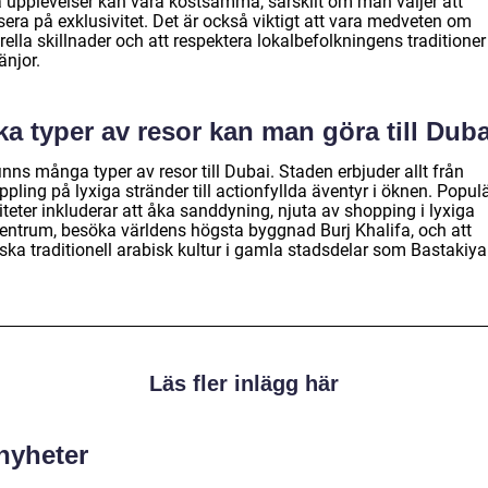
a upplevelser kan vara kostsamma, särskilt om man väljer att
era på exklusivitet. Det är också viktigt att vara medveten om
rella skillnader och att respektera lokalbefolkningens traditione
änjor.
ka typer av resor kan man göra till Dub
inns många typer av resor till Dubai. Staden erbjuder allt från
pling på lyxiga stränder till actionfyllda äventyr i öknen. Popul
iteter inkluderar att åka sanddyning, njuta av shopping i lyxiga
entrum, besöka världens högsta byggnad Burj Khalifa, och att
ska traditionell arabisk kultur i gamla stadsdelar som Bastakiya
Läs fler inlägg här
 nyheter