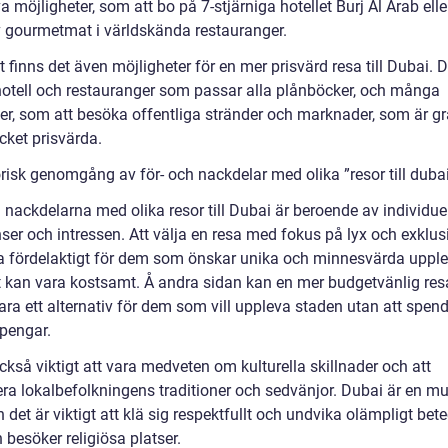
a möjligheter, som att bo på 7-stjärniga hotellet Burj Al Arab elle
v gourmetmat i världskända restauranger.
finns det även möjligheter för en mer prisvärd resa till Dubai. D
otell och restauranger som passar alla plånböcker, och många
ter, som att besöka offentliga stränder och marknader, som är gr
cket prisvärda.
orisk genomgång av för- och nackdelar med olika ”resor till duba
 nackdelarna med olika resor till Dubai är beroende av individue
ser och intressen. Att välja en resa med fokus på lyx och exklusi
a fördelaktigt för dem som önskar unika och minnesvärda upplev
 kan vara kostsamt. Å andra sidan kan en mer budgetvänlig resa 
ra ett alternativ för dem som vill uppleva staden utan att spend
pengar.
ckså viktigt att vara medveten om kulturella skillnader och att
era lokalbefolkningens traditioner och sedvänjor. Dubai är en m
 det är viktigt att klä sig respektfullt och undvika olämpligt bet
besöker religiösa platser.