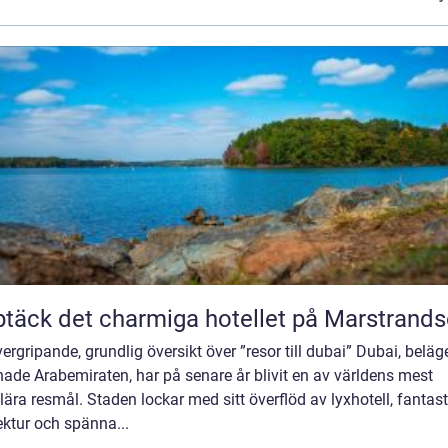
täck det charmiga hotellet på Marstrand
ergripande, grundlig översikt över ”resor till dubai” Dubai, beläge
ade Arabemiraten, har på senare år blivit en av världens mest
ära resmål. Staden lockar med sitt överflöd av lyxhotell, fantast
ektur och spänna...