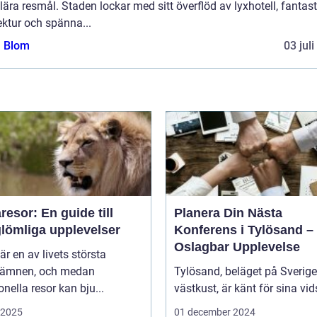
ära resmål. Staden lockar med sitt överflöd av lyxhotell, fantast
ektur och spänna...
a Blom
03 jul
esor: En guide till
Planera Din Nästa
glömliga upplevelser
Konferens i Tylösand –
Oslagbar Upplevelse
är en av livets största
eämnen, och medan
Tylösand, beläget på Sverig
ionella resor kan bju...
västkust, är känt för sina vids
i 2025
01 december 2024