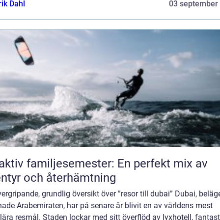
rik Dahl
03 september
aktiv familjesemester: En perfekt mix av
ntyr och återhämtning
ergripande, grundlig översikt över ”resor till dubai” Dubai, beläge
ade Arabemiraten, har på senare år blivit en av världens mest
ära resmål. Staden lockar med sitt överflöd av lyxhotell, fantast