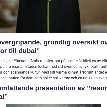
vergripande, grundlig översikt ö
or till dubai”
eläget i Förenade Arabemiraten, har på senare år blivit en av vä
ulära resmål. Staden lockar med sitt överflöd av lyxhotell, fant
ur och spännande kultur. Med sitt varma klimat året runt är det 
k destination för dem som söker sol, värme och en unik upplevels
mfattande presentation av ”resor 
ai”