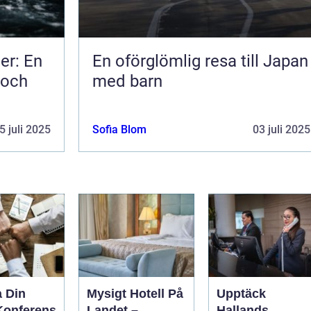
er: En
En oförglömlig resa till Japan
 och
med barn
5 juli 2025
Sofia Blom
03 juli 2025
a Din
Mysigt Hotell På
Upptäck
Konferens
Landet –
Hallands