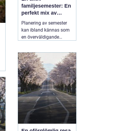
familjesemester: En
perfekt mix av
äventyr och
Planering av semester
återhämtning
kan ibland kännas som
en överväldigande
uppgift, särskilt när man
strävar efter att
tillfredsställa alla
familjemedlemmars
önskemål. En
05 juli
2025
En oförglömlig resa