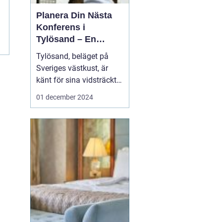
Planera Din Nästa
Konferens i
Tylösand – En
Oslagbar
Tylösand, beläget på
Upplevelse
Sveriges västkust, är
känt för sina vidsträckta
stränder, idylliska natur
01 december 2024
och som ett paradis för
soltörstande
semesterfirare. Men
bortom sanddynerna
och det friska
havsbrus...