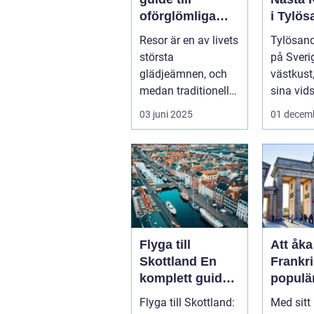
oförglömliga
i Tylös
upplevelser
Oslagb
Resor är en av livets
Tylösand
Upplev
största
på Sveri
glädjeämnen, och
västkust,
medan traditionella
sina vids
resor kan bju...
03 juni 2025
01 decem
Flyga till
Att åka 
Skottland En
Frankri
komplett guide
populä
för resenärer
destina
Flyga till Skottland:
Med sitt 
många