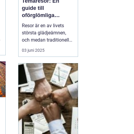
Temaresor: En
l
guide till
oförglömliga
upplevelser
Resor är en av livets
största glädjeämnen,
och medan traditionella
resor kan bjuda på
03 juni 2025
avkoppling och vila,
erbjuder konceptet
temaresor en unik
möjlighet att fördjupa
sig i specifika intressen
eller aktiviteter. De...
a