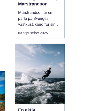
Marstrandsön
Marstrandsön är en
pärla på Sveriges
västkust, känd för sin
historiska betydelse och
03 september 2025
pittoreska omgivning.
Besökare dras till ön för
dess natursköna
skönhet, kulturella
sevärdheter och...
En aktiv