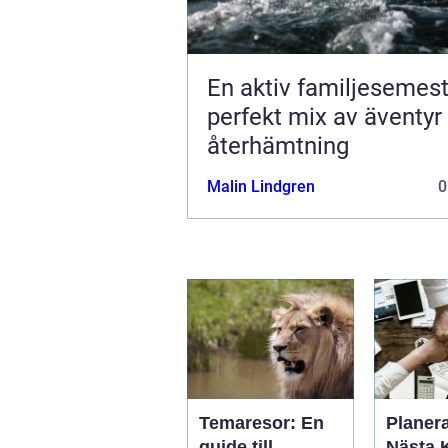
En aktiv familjesemest
perfekt mix av äventyr
återhämtning
Malin Lindgren
0
Temaresor: En
Planer
guide till
Nästa 