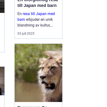
till Japan med barn
En
resa till Japan med
barn
erbjuder en unik
blandning av kultur,
historia och naturliga
03 juli 2025
skönheter. Landet är
känt för sin säkerhet, sitt
renlighet oc...