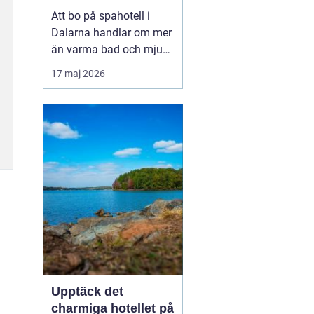
utsikt över berg och
Att bo på spahotell i
sjö
Dalarna handlar om mer
än varma bad och mjuka
badrockar. Många söker
17 maj 2026
en paus från vardagen,
men också upplevelser
som känns på riktigt. I
Dalarna möts stillhet,
starka traditione...
Upptäck det
charmiga hotellet på