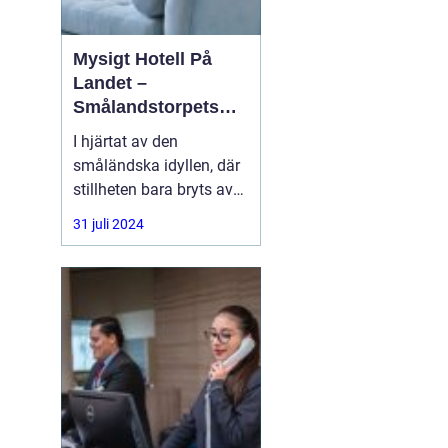
Mysigt Hotell På
Landet –
Smålandstorpets
Enchanted Retreat
I hjärtat av den
småländska idyllen, där
stillheten bara bryts av
den harmoniska sången
31 juli 2024
från skogens djur, hittar
du en pärla i form av ett
bedårande lanthotell,