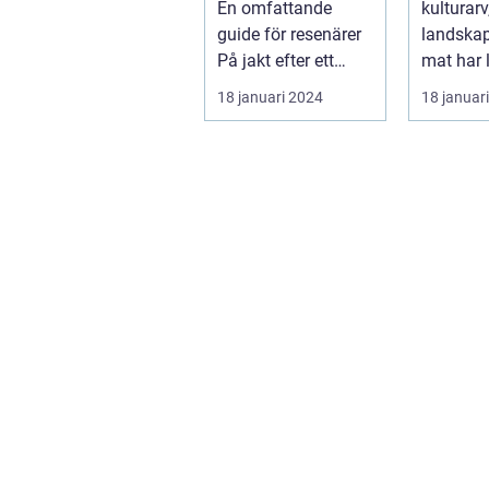
En omfattande
kulturar
resenä
guide för resenärer
landskap
På jakt efter ett
mat har 
äventyr i det vackra
mycket at
18 januari 2024
18 januar
Skot...
denna ar.