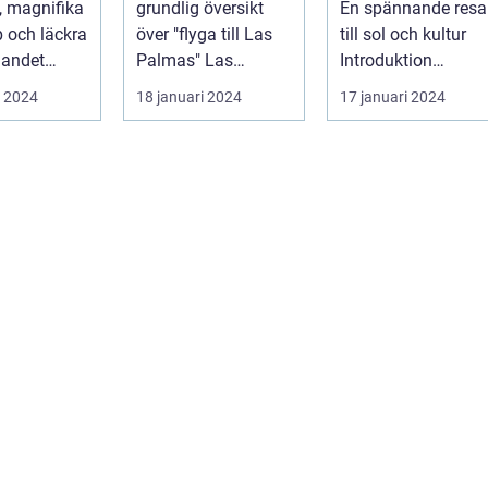
v, magnifika
grundlig översikt
En spännande resa
rer
 och läckra
över "flyga till Las
till sol och kultur
landet
Palmas" Las
Introduktion
t erbjuda. I
Palmas är
Valencia, beläget
i 2024
18 januari 2024
17 januari 2024
..
huvudstaden på
längs Sp...
den va...