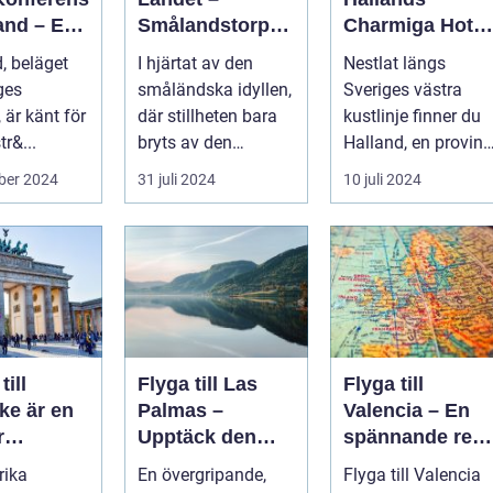
and – En
Smålandstorpet
Charmiga Hotel
ar
s Enchanted
och Boende
, beläget
I hjärtat av den
Nestlat längs
else
Retreat
ges
småländska idyllen,
Sveriges västra
 är känt för
där stillheten bara
kustlinje finner du
tr&...
bryts av den
Halland, en provins
harmonisk...
vars landskap och
ber 2024
31 juli 2024
10 juli 2024
ku...
till
Flyga till Las
Flyga till
ke är en
Palmas –
Valencia – En
r
Upptäck den
spännande res
tion för
underbara ön
till sol och
rika
En övergripande,
Flyga till Valencia
Gran Canaria
kultur