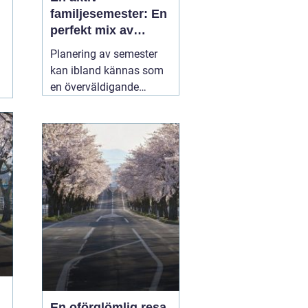
familjesemester: En
perfekt mix av
äventyr och
Planering av semester
återhämtning
kan ibland kännas som
en överväldigande
uppgift, särskilt när man
strävar efter att
tillfredsställa alla
familjemedlemmars
önskemål. En
05 juli
2025
En oförglömlig resa