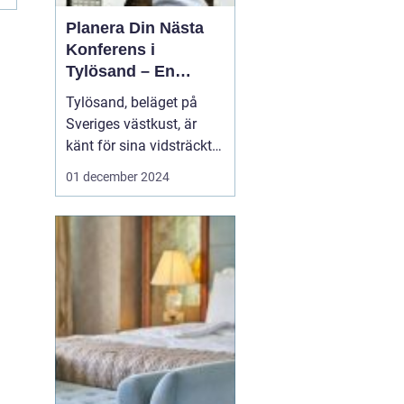
Planera Din Nästa
Konferens i
Tylösand – En
Oslagbar
Tylösand, beläget på
Upplevelse
Sveriges västkust, är
känt för sina vidsträckta
stränder, idylliska natur
01 december 2024
och som ett paradis för
soltörstande
semesterfirare. Men
bortom sanddynerna
och det friska
havsbrus...