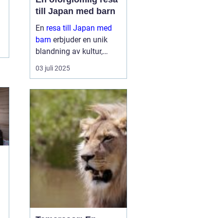
till Japan med barn
En
resa till Japan med
barn
erbjuder en unik
blandning av kultur,
historia och naturliga
03 juli 2025
skönheter. Landet är
känt för sin säkerhet, sitt
renlighet oc...
l