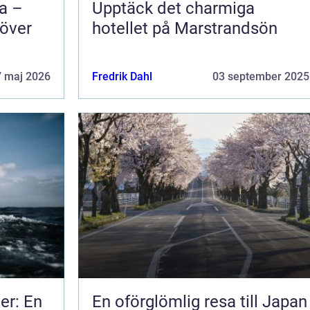
na –
Upptäck det charmiga
 över
hotellet på Marstrandsön
7 maj 2026
Fredrik Dahl
03 september 2025
er: En
En oförglömlig resa till Japan