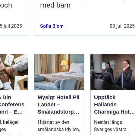
 och
med barn
5 juli 2025
Sofia Blom
03 juli 2025
a Din
Mysigt Hotell På
Upptäck
Konferens
Landet –
Hallands
and – En
Smålandstorpet
Charmiga Hotel
ar
s Enchanted
och Boende
, beläget
I hjärtat av den
Nestlat längs
else
Retreat
ges
småländska idyllen,
Sveriges västra