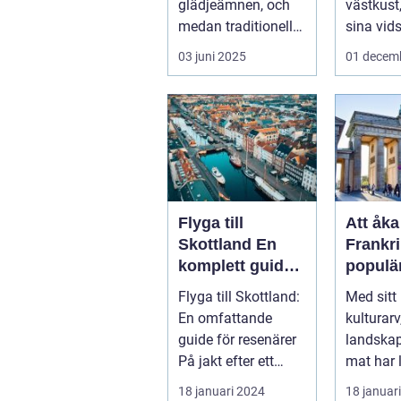
glädjeämnen, och
västkust,
medan traditionella
sina vids
resor kan bju...
03 juni 2025
01 decem
Flyga till
Att åka 
Skottland En
Frankri
komplett guide
populä
för resenärer
destina
Flyga till Skottland:
Med sitt 
många
En omfattande
kulturar
resenä
guide för resenärer
landskap
På jakt efter ett
mat har 
äventyr i det vackra
mycket at
18 januari 2024
18 januar