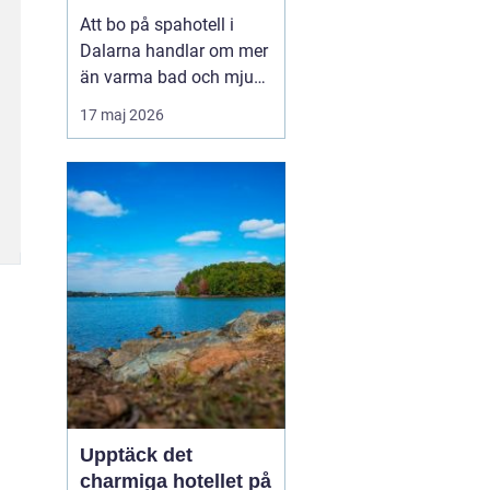
utsikt över berg och
Att bo på spahotell i
sjö
Dalarna handlar om mer
än varma bad och mjuka
badrockar. Många söker
17 maj 2026
en paus från vardagen,
men också upplevelser
som känns på riktigt. I
Dalarna möts stillhet,
starka traditione...
Upptäck det
charmiga hotellet på