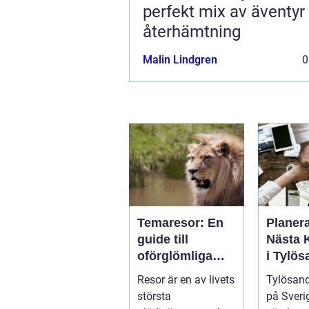
perfekt mix av äventyr
återhämtning
Malin Lindgren
0
Temaresor: En
Planer
guide till
Nästa 
oförglömliga
i Tylös
upplevelser
Oslagb
Resor är en av livets
Tylösand
Upplev
största
på Sveri