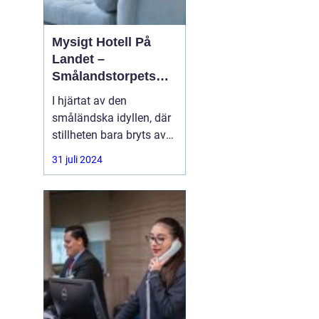
Mysigt Hotell På
Landet –
Smålandstorpets
Enchanted Retreat
I hjärtat av den
småländska idyllen, där
stillheten bara bryts av
den harmoniska sången
31 juli 2024
från skogens djur, hittar
du en pärla i form av ett
bedårande lanthotell,