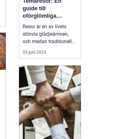
Temaresor: En
guide till
oförglömliga
upplevelser
Resor är en av livets
största glädjeämnen,
och medan traditionella
resor kan bjuda på
03 juni 2025
avkoppling och vila,
erbjuder konceptet
temaresor en unik
möjlighet att fördjupa
sig i specifika intressen
a
eller aktiviteter. De...