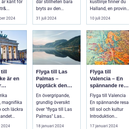
 är känt för
där stillheten bara
kustlinje finner du
tr&...
bryts av den
Halland, en provins
harmonisk...
vars landskap och
ber 2024
31 juli 2024
10 juli 2024
ku...
till
Flyga till Las
Flyga till
ke är en
Palmas –
Valencia – En
r
Upptäck den
spännande res
tion för
underbara ön
till sol och
rika
En övergripande,
Flyga till Valencia
Gran Canaria
kultur
v, magnifika
grundlig översikt
En spännande resa
rer
 och läckra
över "flyga till Las
till sol och kultur
landet
Palmas" Las
Introduktion
t erbjuda. I
Palmas är
Valencia, beläget
i 2024
18 januari 2024
17 januari 2024