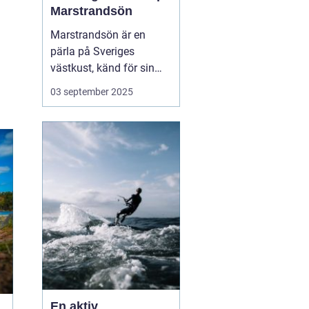
Marstrandsön
Marstrandsön är en
pärla på Sveriges
västkust, känd för sin
historiska betydelse och
03 september 2025
pittoreska omgivning.
Besökare dras till ön för
dess natursköna
skönhet, kulturella
sevärdheter och...
En aktiv