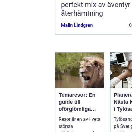
perfekt mix av äventyr
återhämtning
Malin Lindgren
0
Temaresor: En
Planer
guide till
Nästa 
oförglömliga
i Tylös
upplevelser
Oslagb
Resor är en av livets
Tylösand
Upplev
största
på Sveri