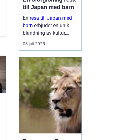
till Japan med barn
En
resa till Japan med
barn
erbjuder en unik
blandning av kultur,
historia och naturliga
03 juli 2025
skönheter. Landet är
känt för sin säkerhet, sitt
renlighet oc...
l