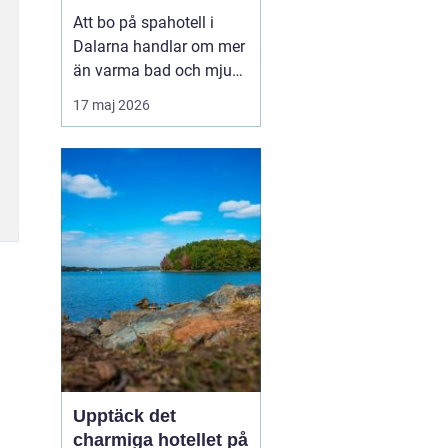
utsikt över berg och
Att bo på spahotell i
sjö
Dalarna handlar om mer
än varma bad och mjuka
badrockar. Många söker
17 maj 2026
en paus från vardagen,
men också upplevelser
som känns på riktigt. I
Dalarna möts stillhet,
starka traditione...
Upptäck det
charmiga hotellet på