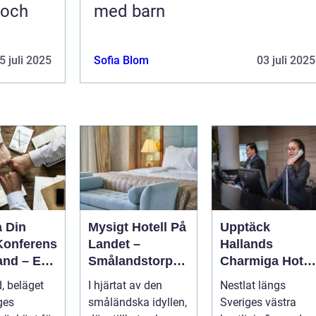
 och
med barn
5 juli 2025
Sofia Blom
03 juli 2025
a Din
Mysigt Hotell På
Upptäck
Konferens
Landet –
Hallands
and – En
Smålandstorpet
Charmiga Hotel
ar
s Enchanted
och Boende
, beläget
I hjärtat av den
Nestlat längs
else
Retreat
ges
småländska idyllen,
Sveriges västra