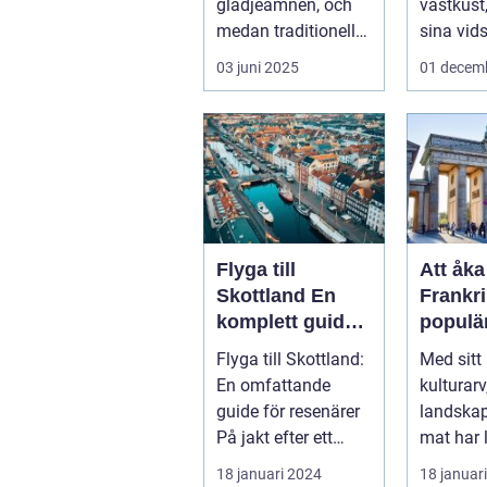
glädjeämnen, och
västkust,
medan traditionella
sina vids
resor kan bju...
03 juni 2025
01 decem
Flyga till
Att åka 
Skottland En
Frankri
komplett guide
populä
för resenärer
destina
Flyga till Skottland:
Med sitt 
många
En omfattande
kulturar
resenä
guide för resenärer
landskap
På jakt efter ett
mat har 
äventyr i det vackra
mycket at
18 januari 2024
18 januar