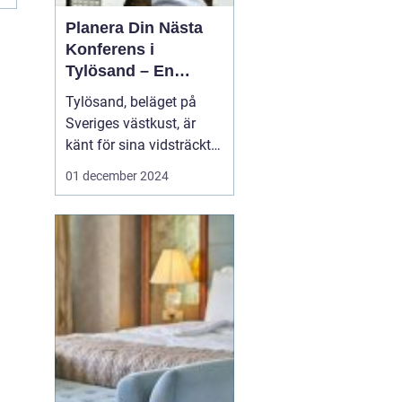
Planera Din Nästa
Konferens i
Tylösand – En
Oslagbar
Tylösand, beläget på
Upplevelse
Sveriges västkust, är
känt för sina vidsträckta
stränder, idylliska natur
01 december 2024
och som ett paradis för
soltörstande
semesterfirare. Men
bortom sanddynerna
och det friska
havsbrus...