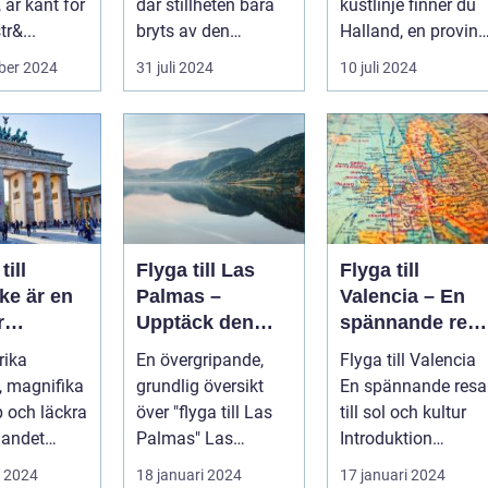
 är känt för
där stillheten bara
kustlinje finner du
tr&...
bryts av den
Halland, en provins
harmonisk...
vars landskap och
ber 2024
31 juli 2024
10 juli 2024
ku...
till
Flyga till Las
Flyga till
ke är en
Palmas –
Valencia – En
r
Upptäck den
spännande res
tion för
underbara ön
till sol och
rika
En övergripande,
Flyga till Valencia
Gran Canaria
kultur
v, magnifika
grundlig översikt
En spännande resa
rer
 och läckra
över "flyga till Las
till sol och kultur
landet
Palmas" Las
Introduktion
t erbjuda. I
Palmas är
Valencia, beläget
i 2024
18 januari 2024
17 januari 2024