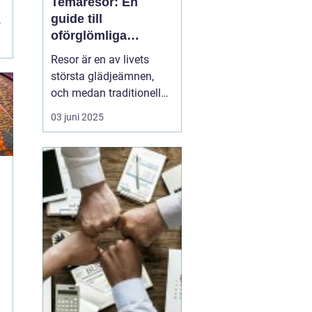
Temaresor: En
guide till
oförglömliga
upplevelser
Resor är en av livets
största glädjeämnen,
och medan traditionella
resor kan bjuda på
03 juni 2025
avkoppling och vila,
erbjuder konceptet
temaresor en unik
möjlighet att fördjupa
sig i specifika intressen
a
eller aktiviteter. De...