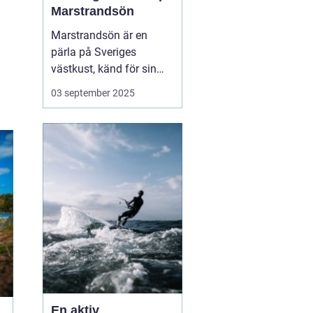
Marstrandsön
Marstrandsön är en
pärla på Sveriges
västkust, känd för sin
historiska betydelse och
03 september 2025
pittoreska omgivning.
Besökare dras till ön för
dess natursköna
skönhet, kulturella
sevärdheter och...
En aktiv