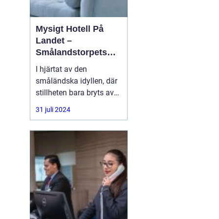
Mysigt Hotell På
Landet –
Smålandstorpets
Enchanted Retreat
I hjärtat av den
småländska idyllen, där
stillheten bara bryts av
den harmoniska sången
31 juli 2024
från skogens djur, hittar
du en pärla i form av ett
bedårande lanthotell,