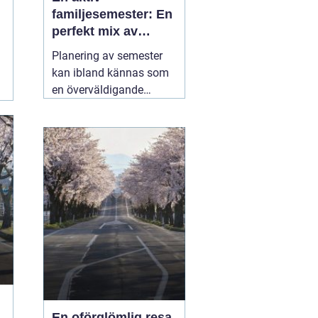
familjesemester: En
perfekt mix av
äventyr och
Planering av semester
återhämtning
kan ibland kännas som
en överväldigande
uppgift, särskilt när man
strävar efter att
tillfredsställa alla
familjemedlemmars
önskemål. En
05 juli
2025
En oförglömlig resa