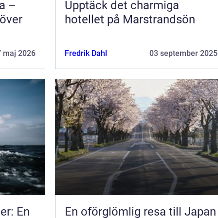
na –
Upptäck det charmiga
 över
hotellet på Marstrandsön
7 maj 2026
Fredrik Dahl
03 september 2025
er: En
En oförglömlig resa till Japan