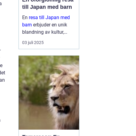
a
till Japan med barn
En
resa till Japan med
barn
erbjuder en unik
blandning av kultur,
historia och naturliga
03 juli 2025
skönheter. Landet är
r
känt för sin säkerhet, sitt
renlighet oc...
de
det
man
n