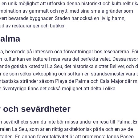
en unik möjlighet att utforska denna historiskt och kulturellt rik
ombination av gammalt och nytt, med sina smala gränder som
ckert bevarade byggnader. Staden har också en livlig hamn,
bud av restauranger och butiker.
 Palma
alma, beroende på intressen och förväntningar hos resenärerna. Fö
 kultur kan en kulturell resa vara det perfekta valet. Dessa resor
e gotiska katedral La Seu, det historiska slottet Bellver, och 
r de som söker avkoppling och sol kan en strandsemester vara 
fantastiska stränder såsom Playa de Palma och Cala Major där 
 äventyrliga finns det också möjlighet att delta i olika
r och sevärdheter
och sevärdheter som du inte bör missa under en resa till Palma. E
alen La Seu, som är en riktig arkitektonisk pärla och en av de
staden. En annan favoritaktivitet är att promenera längs Paseo