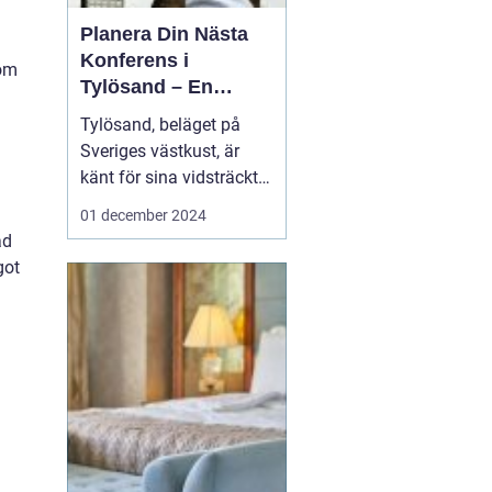
Planera Din Nästa
Konferens i
som
Tylösand – En
Oslagbar
Tylösand, beläget på
Upplevelse
Sveriges västkust, är
känt för sina vidsträckta
stränder, idylliska natur
01 december 2024
och som ett paradis för
ad
soltörstande
got
semesterfirare. Men
bortom sanddynerna
och det friska
havsbrus...