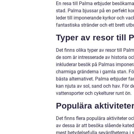
En resa till Palma erbjuder besökarna 
stad. Palma bjussar på en perfekt k
leder till imponerande kyrkor och va
fantastiska stränder och ett brett ut
Typer av resor till
Det finns olika typer av resor till P
de som är intresserade av historia och
inkluderar besök på Palmas imponerand
charmiga gränderna i gamla stan. Fö
bästa alternativet. Palma erbjuder 
kan njuta av sol, sand och hav. För de
vattensporter och cykelturer runt ön.
Populära aktivitete
Det finns flera populära aktiviteter 
av dessa är att besöka slående katedr
mest betydelsefulla sevärdheterna i 