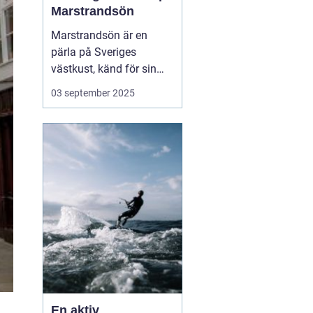
Marstrandsön
Marstrandsön är en
pärla på Sveriges
västkust, känd för sin
historiska betydelse och
03 september 2025
pittoreska omgivning.
Besökare dras till ön för
dess natursköna
skönhet, kulturella
sevärdheter och...
En aktiv