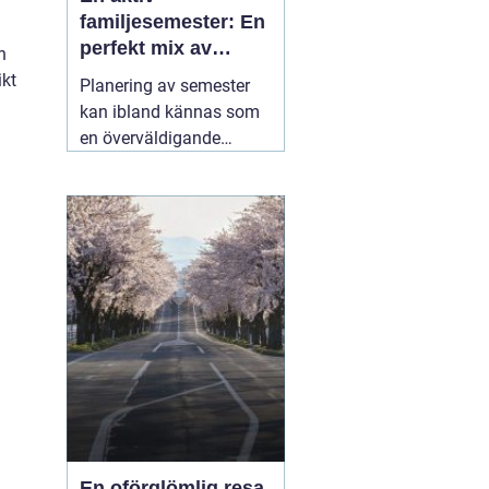
familjesemester: En
perfekt mix av
n
äventyr och
ikt
Planering av semester
återhämtning
kan ibland kännas som
en överväldigande
uppgift, särskilt när man
strävar efter att
tillfredsställa alla
familjemedlemmars
önskemål. En
05 juli
2025
En oförglömlig resa