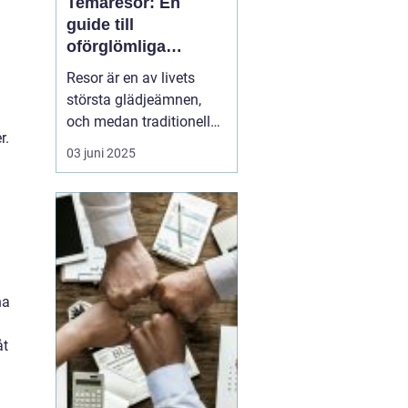
Temaresor: En
guide till
oförglömliga
upplevelser
Resor är en av livets
största glädjeämnen,
och medan traditionella
r.
resor kan bjuda på
03 juni 2025
avkoppling och vila,
erbjuder konceptet
temaresor en unik
möjlighet att fördjupa
sig i specifika intressen
eller aktiviteter. De...
na
åt