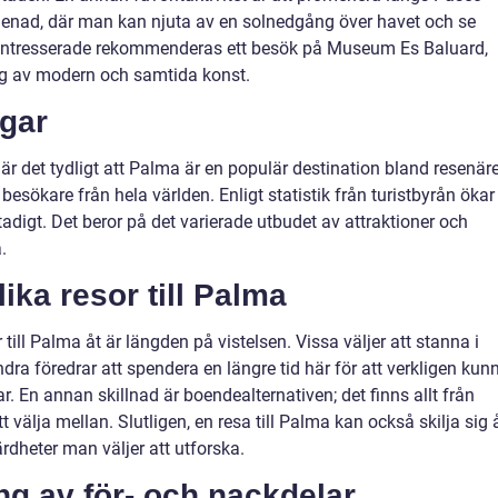
enad, där man kan njuta av en solnedgång över havet och se
nstintresserade rekommenderas ett besök på Museum Es Baluard,
 av modern och samtida konst.
ngar
är det tydligt att Palma är en populär destination bland resenäre
esökare från hela världen. Enligt statistik från turistbyrån ökar
adigt. Det beror på det varierade utbudet av attraktioner och
.
ika resor till Palma
r till Palma åt är längden på vistelsen. Vissa väljer att stanna i
a föredrar att spendera en längre tid här för att verkligen kun
 En annan skillnad är boendealternativen; det finns allt från
t välja mellan. Slutligen, en resa till Palma kan också skilja sig 
ärdheter man väljer att utforska.
g av för- och nackdelar