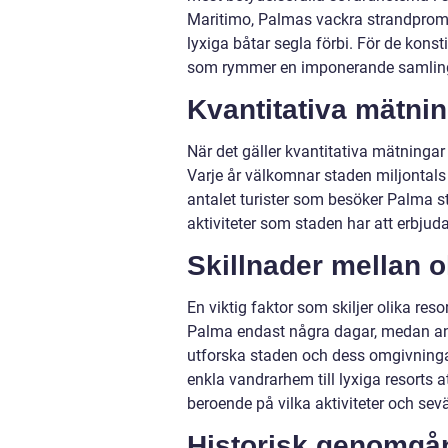
Maritimo, Palmas vackra strandprom
lyxiga båtar segla förbi. För de ko
som rymmer en imponerande samling
Kvantitativa mätni
När det gäller kvantitativa mätningar 
Varje år välkomnar staden miljontals b
antalet turister som besöker Palma st
aktiviteter som staden har att erbjuda
Skillnader mellan ol
En viktig faktor som skiljer olika reso
Palma endast några dagar, medan andr
utforska staden och dess omgivningar.
enkla vandrarhem till lyxiga resorts at
beroende på vilka aktiviteter och sev
Historisk genomgån