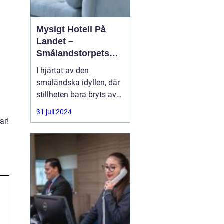
Mysigt Hotell På
Landet –
Smålandstorpets
Enchanted Retreat
I hjärtat av den
småländska idyllen, där
stillheten bara bryts av
den harmoniska sången
31 juli 2024
från skogens djur, hittar
ar!
du en pärla i form av ett
bedårande lanthotell,