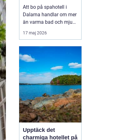
utsikt över berg och
Att bo på spahotell i
sjö
Dalarna handlar om mer
än varma bad och mjuka
badrockar. Många söker
17 maj 2026
en paus från vardagen,
men också upplevelser
som känns på riktigt. I
Dalarna möts stillhet,
starka traditione...
Upptäck det
charmiga hotellet på