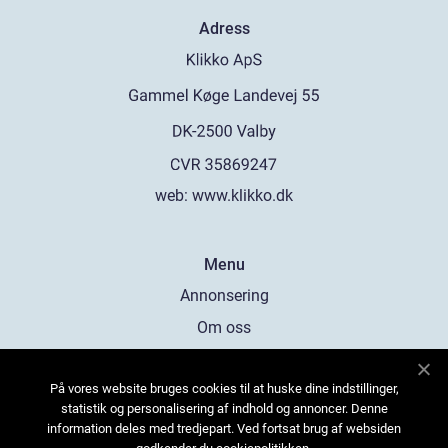
Adress
web:
www.klikko.dk
Menu
Annonsering
Om oss
Cookies
På vores website bruges cookies til at huske dine indstillinger,
Kontakta oss
statistik og personalisering af indhold og annoncer. Denne
Sitemap
information deles med tredjepart. Ved fortsat brug af websiden