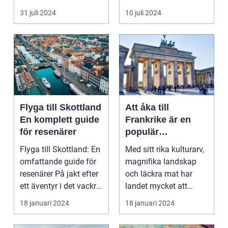
harmonisk...
31 juli 2024
10 juli 2024
Flyga till Skottland
Att åka till
En komplett guide
Frankrike är en
för resenärer
populär
destination för
Flyga till Skottland: En
Med sitt rika kulturarv,
många resenärer
omfattande guide för
magnifika landskap
resenärer På jakt efter
och läckra mat har
ett äventyr i det vackra
landet mycket att
Skot...
erbjuda. I denna ar...
18 januari 2024
18 januari 2024