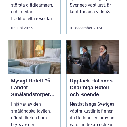
Upplevelse
största glädjeämnen,
Sveriges västkust, är
och medan
känt för sina vidstr&...
traditionella resor kan
bju...
03 juni 2025
01 december 2024
Mysigt Hotell På
Upptäck Hallands
Landet –
Charmiga Hotell
Smålandstorpets
och Boende
Enchanted Retreat
I hjärtat av den
Nestlat längs Sveriges
småländska idyllen,
västra kustlinje finner
där stillheten bara
du Halland, en provins
bryts av den
vars landskap och ku...