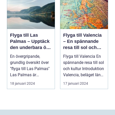
Flyga till Las
Flyga till Valencia
Palmas – Upptäck
– En spännande
den underbara ön
resa till sol och
Gran Canaria
kultur
En övergripande,
Flyga till Valencia En
grundlig översikt över
spännande resa till sol
"flyga till Las Palmas"
och kultur Introduktion
Las Palmas är
Valencia, beläget längs
huvudstaden på den
Sp...
18 januari 2024
17 januari 2024
va...