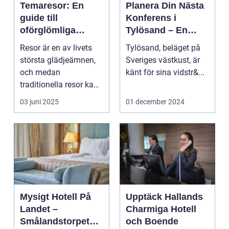
Temaresor: En
Planera Din Nästa
guide till
Konferens i
oförglömliga
Tylösand – En
upplevelser
Oslagbar
Resor är en av livets
Tylösand, beläget på
Upplevelse
största glädjeämnen,
Sveriges västkust, är
och medan
känt för sina vidstr&...
traditionella resor kan
bju...
03 juni 2025
01 december 2024
Mysigt Hotell På
Upptäck Hallands
Landet –
Charmiga Hotell
Smålandstorpets
och Boende