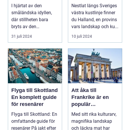
Enchanted Retreat
I hjärtat av den
Nestlat längs Sveriges
småländska idyllen,
västra kustlinje finner
där stillheten bara
du Halland, en provins
bryts av den
vars landskap och ku...
harmonisk...
31 juli 2024
10 juli 2024
Flyga till Skottland
Att åka till
En komplett guide
Frankrike är en
för resenärer
populär
destination för
Flyga till Skottland: En
Med sitt rika kulturarv,
många resenärer
omfattande guide för
magnifika landskap
resenärer På jakt efter
och läckra mat har