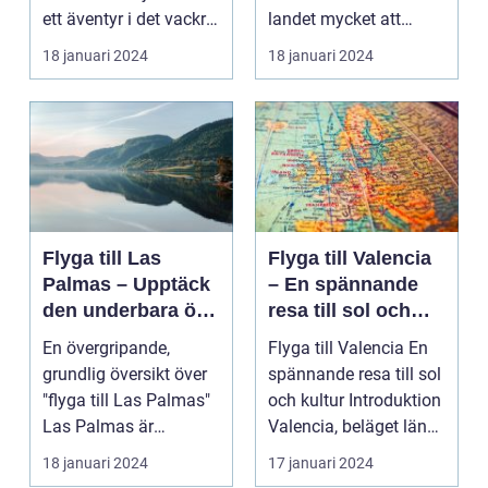
ett äventyr i det vackra
landet mycket att
Skot...
erbjuda. I denna ar...
18 januari 2024
18 januari 2024
Flyga till Las
Flyga till Valencia
Palmas – Upptäck
– En spännande
den underbara ön
resa till sol och
Gran Canaria
kultur
En övergripande,
Flyga till Valencia En
grundlig översikt över
spännande resa till sol
"flyga till Las Palmas"
och kultur Introduktion
Las Palmas är
Valencia, beläget längs
huvudstaden på den
Sp...
18 januari 2024
17 januari 2024
va...