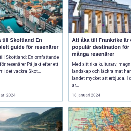
till Skottland En
Att åka till Frankrike är
ett guide för resenärer
populär destination för
många resenärer
till Skottland: En omfattande
esenärer På jakt efter ett
Med sitt rika kulturarv, magn
r i det vackra Skot...
landskap och läckra mat har
landet mycket att erbjuda. I
ar...
uari 2024
18 januari 2024