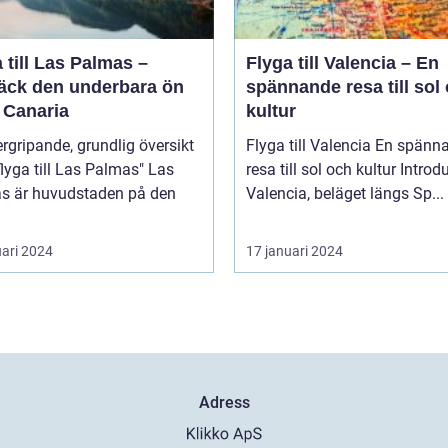
 till Las Palmas –
Flyga till Valencia – En
äck den underbara ön
spännande resa till sol
 Canaria
kultur
rgripande, grundlig översikt
Flyga till Valencia En spännande
lyga till Las Palmas" Las
resa till sol och kultur Introduktion
s är huvudstaden på den
Valencia, beläget längs Sp...
uari 2024
17 januari 2024
Adress