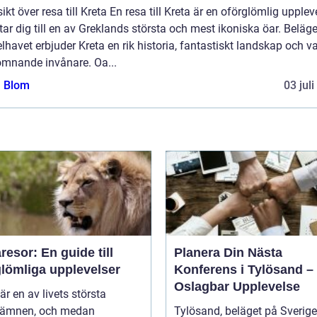
ikt över resa till Kreta En resa till Kreta är en oförglömlig upplev
ar dig till en av Greklands största och mest ikoniska öar. Beläge
havet erbjuder Kreta en rik historia, fantastiskt landskap och v
omnande invånare. Oa...
a Blom
03 jul
esor: En guide till
Planera Din Nästa
glömliga upplevelser
Konferens i Tylösand –
Oslagbar Upplevelse
är en av livets största
eämnen, och medan
Tylösand, beläget på Sverig