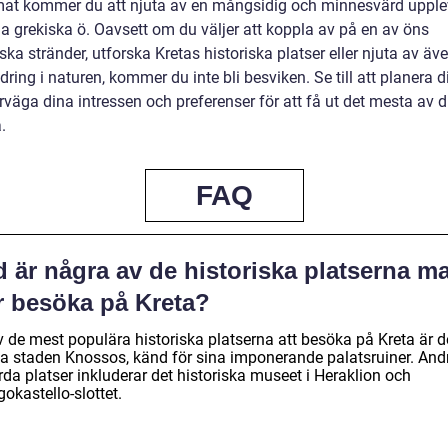
mat kommer du att njuta av en mångsidig och minnesvärd upple
a grekiska ö. Oavsett om du väljer att koppla av på en av öns
ska stränder, utforska Kretas historiska platser eller njuta av äv
ring i naturen, kommer du inte bli besviken. Se till att planera d
väga dina intressen och preferenser för att få ut det mesta av d
a.
FAQ
 är några av de historiska platserna m
r besöka på Kreta?
v de mest populära historiska platserna att besöka på Kreta är 
ka staden Knossos, känd för sina imponerande palatsruiner. And
da platser inkluderar det historiska museet i Heraklion och
okastello-slottet.