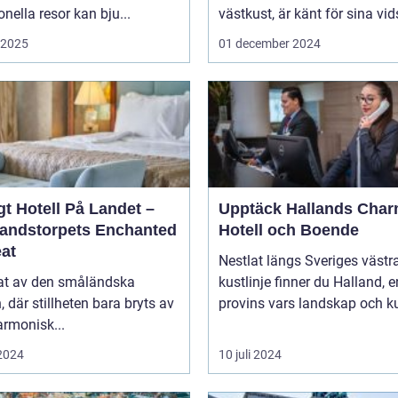
ionella resor kan bju...
västkust, är känt för sina vids
i 2025
01 december 2024
t Hotell På Landet –
Upptäck Hallands Char
andstorpets Enchanted
Hotell och Boende
eat
Nestlat längs Sveriges västr
tat av den småländska
kustlinje finner du Halland, e
n, där stillheten bara bryts av
provins vars landskap och ku
rmonisk...
 2024
10 juli 2024