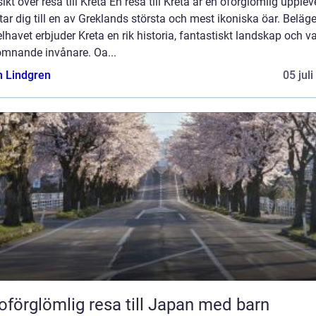
ikt över resa till Kreta En resa till Kreta är en oförglömlig upplev
ar dig till en av Greklands största och mest ikoniska öar. Beläge
havet erbjuder Kreta en rik historia, fantastiskt landskap och v
omnande invånare. Oa...
n Lindgren
05 jul
oförglömlig resa till Japan med barn