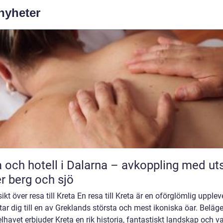
 nyheter
 och hotell i Dalarna – avkoppling med uts
r berg och sjö
ikt över resa till Kreta En resa till Kreta är en oförglömlig upplev
ar dig till en av Greklands största och mest ikoniska öar. Beläge
havet erbjuder Kreta en rik historia, fantastiskt landskap och v