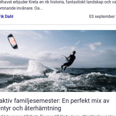
havet erbjuder Kreta en rik historia, fantastiskt landskap och v
omnande invånare. Oa...
rik Dahl
03 september
aktiv familjesemester: En perfekt mix av
ntyr och återhämtning