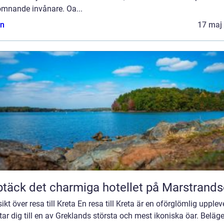
omnande invånare. Oa...
n
17 maj
täck det charmiga hotellet på Marstrand
ikt över resa till Kreta En resa till Kreta är en oförglömlig upplev
ar dig till en av Greklands största och mest ikoniska öar. Beläge