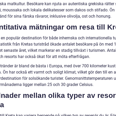
iska matkultur. Besökare kan njuta av autentiska grekiska rätter
i, moussaka och lokala delikatesser som dakos och stifado. Ön 
nd för sina färska råvaror, inklusive olivolja, ost och honung.
titativa mätningar om resa till Kr
 en populär destination för både inhemska och internationella tur
statistik från Kretas turistråd ökade antalet besökare på ön med
t senaste året, vilket markerar en stadig tillväxt i turismen. Anta
ch resorts har också ökat för att möta efterfrågan.
tränder är bland de bästa i Europa, med över 700 kilometer kust 
. Ön har också ett varmt och soligt klimat, vilket gör den till en a
estination för solsökande turister. Genomsnittstemperaturen 
ånaderna ligger mellan 25 och 30 grader Celsius.
lnader mellan olika typer av resor 
ta
till Kreta kan variera beroende på vilken typ av resenär du är. Fö