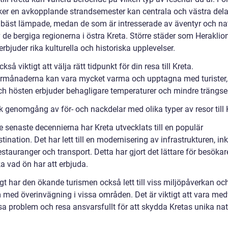
er en avkopplande strandsemester kan centrala och västra del
 bäst lämpade, medan de som är intresserade av äventyr och na
 de bergiga regionerna i östra Kreta. Större städer som Heraklio
rbjuder rika kulturella och historiska upplevelser.
ckså viktigt att välja rätt tidpunkt för din resa till Kreta.
ånaderna kan vara mycket varma och upptagna med turister
ch hösten erbjuder behagligare temperaturer och mindre trängsel
k genomgång av för- och nackdelar med olika typer av resor till 
 senaste decennierna har Kreta utvecklats till en populär
stination. Det har lett till en modernisering av infrastrukturen, in
restauranger och transport. Detta har gjort det lättare för besökar
a vad ön har att erbjuda.
gt har den ökande turismen också lett till viss miljöpåverkan oc
 med överinvägning i vissa områden. Det är viktigt att vara me
a problem och resa ansvarsfullt för att skydda Kretas unika na