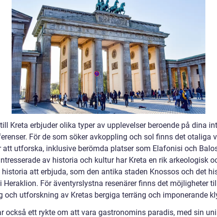
till Kreta erbjuder olika typer av upplevelser beroende på dina in
ferenser. För de som söker avkoppling och sol finns det otaliga 
 att utforska, inklusive berömda platser som Elafonisi och Balos
ntresserade av historia och kultur har Kreta en rik arkeologisk o
l historia att erbjuda, som den antika staden Knossos och det hi
 Heraklion. För äventyrslystna resenärer finns det möjligheter til
g och utforskning av Kretas bergiga terräng och imponerande kly
ar också ett rykte om att vara gastronomins paradis, med sin un