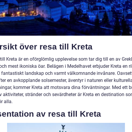
sikt över resa till Kreta
till Kreta är en oförglömlig upplevelse som tar dig till en av Gre
och mest ikoniska öar. Belägen i Medelhavet erbjuder Kreta en ri
a, fantastiskt landskap och varmt välkomnande invånare. Oavse
fter en avkopplande solsemester, äventyr i naturen eller kulturell
ningar, kommer Kreta att motsvara dina förväntningar. Med ett br
 aktiviteter, stränder och sevärdheter är Kreta en destination s
r alla.
entation av resa till Kreta