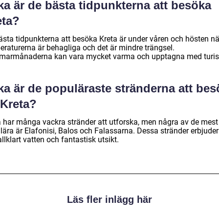
ka är de bästa tidpunkterna att besöka
eta?
ästa tidpunkterna att besöka Kreta är under våren och hösten nä
eraturerna är behagliga och det är mindre trängsel.
armånaderna kan vara mycket varma och upptagna med turist
ka är de populäraste stränderna att be
 Kreta?
a har många vackra stränder att utforska, men några av de mest
lära är Elafonisi, Balos och Falassarna. Dessa stränder erbjuder
allklart vatten och fantastisk utsikt.
Läs fler inlägg här