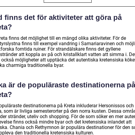
 finns det för aktiviteter att göra på
eta?
eta finns det möjlighet till en mängd olika aktiviteter. För de
tyrslystna finns till exempel vandring i Samariaravinen och möjl
tforska forntida ruiner. För strandälskare finns det gyllene
tränder att koppla av på och kristallklart vatten att simma i. De
s också möjligheter att upptäcka det autentiska kretensiska köke
ka charmiga traditionella byar.
ka är de populäraste destinationerna p
eta?
opuläraste destinationerna på Kreta inkluderar Hersonissos och
a, som är livliga semesterorter på den norra kusten. Dessa omr
uder stränder, uteliv och shopping. För de som söker en mer aute
evelse finns också mindre byar och det kretensiska inlandet att
rska. Chania och Rethymnon är populära destinationer för den 
uppleva den traditionella kretensiska kulturen.