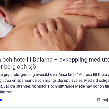
 och hotell i Dalarna – avkoppling med uts
r berg och sjö
ergripande, grundlig översikt över ”resa kreta” Att resa till Kreta 
ig ut på en spännande och mångsidig upplevelse. Med sitt solig
t, vackra stränder, rik historia och glittrande Medelhav gör ön till
ärt res...
n
17 maj