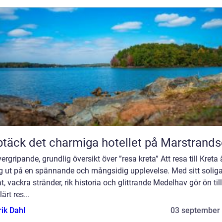
täck det charmiga hotellet på Marstrand
ergripande, grundlig översikt över ”resa kreta” Att resa till Kreta 
ig ut på en spännande och mångsidig upplevelse. Med sitt solig
t, vackra stränder, rik historia och glittrande Medelhav gör ön till
ärt res...
rik Dahl
03 september