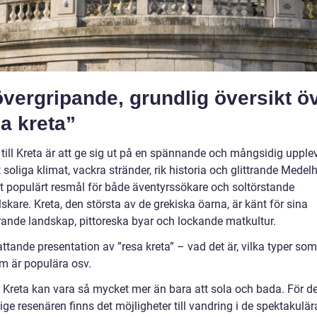
vergripande, grundlig översikt ö
a kreta”
 till Kreta är att ge sig ut på en spännande och mångsidig upple
 soliga klimat, vackra stränder, rik historia och glittrande Medel
ett populärt resmål för både äventyrssökare och soltörstande
skare. Kreta, den största av de grekiska öarna, är känt för sina
rande landskap, pittoreska byar och lockande matkultur.
tande presentation av ”resa kreta” – vad det är, vilka typer som
om är populära osv.
ll Kreta kan vara så mycket mer än bara att sola och bada. För d
ige resenären finns det möjligheter till vandring i de spektakulär