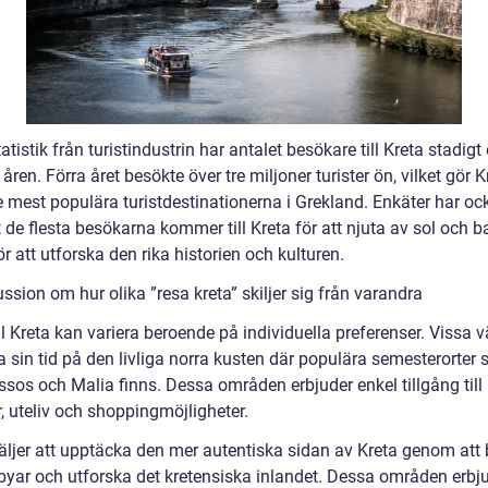
tatistik från turistindustrin har antalet besökare till Kreta stadigt
åren. Förra året besökte över tre miljoner turister ön, vilket gör Kr
e mest populära turistdestinationerna i Grekland. Enkäter har oc
t de flesta besökarna kommer till Kreta för att njuta av sol och 
r att utforska den rika historien och kulturen.
ssion om hur olika ”resa kreta” skiljer sig från varandra
ll Kreta kan variera beroende på individuella preferenser. Vissa vä
ga sin tid på den livliga norra kusten där populära semesterorter
ssos och Malia finns. Dessa områden erbjuder enkel tillgång till
, uteliv och shoppingmöjligheter.
äljer att upptäcka den mer autentiska sidan av Kreta genom att
byar och utforska det kretensiska inlandet. Dessa områden erbj