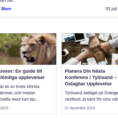
ärt res...
a Blom
03 jul
esor: En guide till
Planera Din Nästa
glömliga upplevelser
Konferens i Tylösand –
Oslagbar Upplevelse
är en av livets största
eämnen, och medan
Tylösand, beläget på Sverig
ionella resor kan bju...
västkust, är känt för sina vids
i 2025
01 december 2024