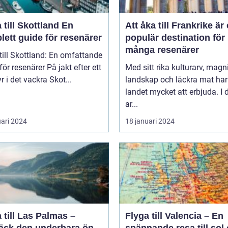
till Skottland En
Att åka till Frankrike är
ett guide för resenärer
populär destination för
många resenärer
till Skottland: En omfattande
esenärer På jakt efter ett
Med sitt rika kulturarv, magn
r i det vackra Skot...
landskap och läckra mat har
landet mycket att erbjuda. I
ar...
uari 2024
18 januari 2024
 till Las Palmas –
Flyga till Valencia – En
äck den underbara ön
spännande resa till sol