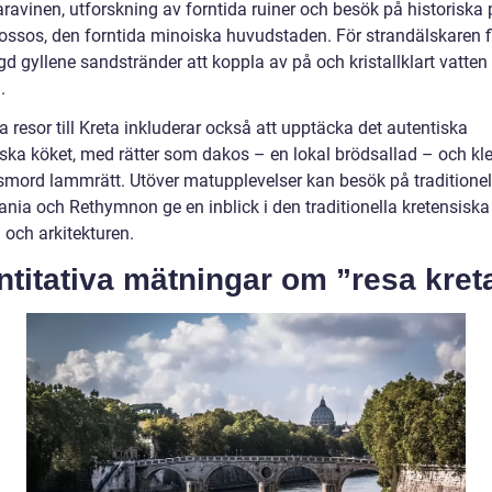
ravinen, utforskning av forntida ruiner och besök på historiska 
ssos, den forntida minoiska huvudstaden. För strandälskaren f
 gyllene sandstränder att koppla av på och kristallklart vatten 
.
 resor till Kreta inkluderar också att upptäcka det autentiska
iska köket, med rätter som dakos – en lokal brödsallad – och kle
smord lammrätt. Utöver matupplevelser kan besök på traditionel
nia och Rethymnon ge en inblick i den traditionella kretensiska
 och arkitekturen.
titativa mätningar om ”resa kret