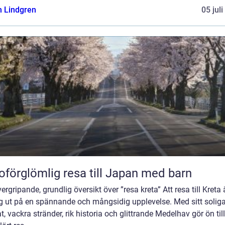
n Lindgren
05 jul
oförglömlig resa till Japan med barn
ergripande, grundlig översikt över ”resa kreta” Att resa till Kreta 
ig ut på en spännande och mångsidig upplevelse. Med sitt solig
t, vackra stränder, rik historia och glittrande Medelhav gör ön till