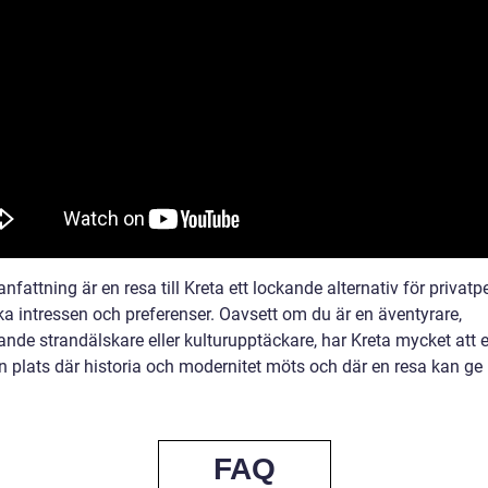
fattning är en resa till Kreta ett lockande alternativ för privatp
ka intressen och preferenser. Oavsett om du är en äventyrare,
ande strandälskare eller kulturupptäckare, har Kreta mycket att 
en plats där historia och modernitet möts och där en resa kan g
.
FAQ