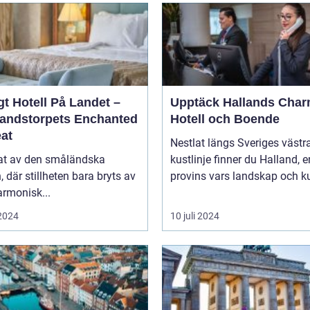
t Hotell På Landet –
Upptäck Hallands Char
andstorpets Enchanted
Hotell och Boende
eat
Nestlat längs Sveriges västr
tat av den småländska
kustlinje finner du Halland, e
n, där stillheten bara bryts av
provins vars landskap och ku
rmonisk...
 2024
10 juli 2024