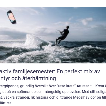
aktiv familjesemester: En perfekt mix av
ntyr och återhämtning
ergripande, grundlig översikt över ”resa kreta” Att resa till Kreta 
ig ut på en spännande och mångsidig upplevelse. Med sitt solig
t, vackra stränder, rik historia och glittrande Medelhav gör ön till
ärt res...