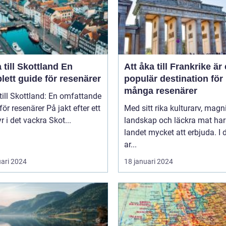
till Skottland En
Att åka till Frankrike är
ett guide för resenärer
populär destination för
många resenärer
till Skottland: En omfattande
esenärer På jakt efter ett
Med sitt rika kulturarv, magn
r i det vackra Skot...
landskap och läckra mat har
landet mycket att erbjuda. I
ar...
uari 2024
18 januari 2024