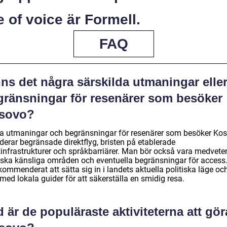
 of voice är Formell.
FAQ
ns det några särskilda utmaningar elle
gränsningar för resenärer som besöker
sovo?
a utmaningar och begränsningar för resenärer som besöker Ko
derar begränsade direktflyg, bristen på etablerade
stinfrastrukturer och språkbarriärer. Man bör också vara medvet
tiska känsliga områden och eventuella begränsningar för access
kommenderat att sätta sig in i landets aktuella politiska läge oc
med lokala guider för att säkerställa en smidig resa.
 är de populäraste aktiviteterna att gör