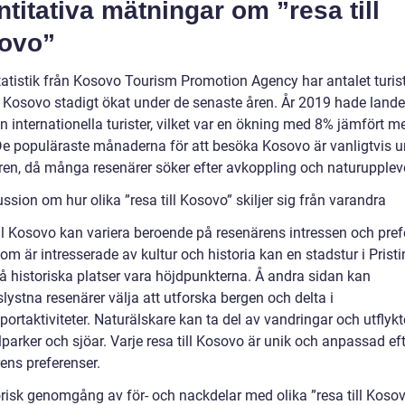
titativa mätningar om ”resa till
ovo”
statistik från Kosovo Tourism Promotion Agency har antalet turi
 Kosovo stadigt ökat under de senaste åren. År 2019 hade lande
n internationella turister, vilket var en ökning med 8% jämfört m
De populäraste månaderna för att besöka Kosovo är vanligtvis u
n, då många resenärer söker efter avkoppling och naturuppleve
ssion om hur olika ”resa till Kosovo” skiljer sig från varandra
ill Kosovo kan variera beroende på resenärens intressen och pref
om är intresserade av kultur och historia kan en stadstur i Prist
å historiska platser vara höjdpunkterna. Å andra sidan kan
lystna resenärer välja att utforska bergen och delta i
ortaktiviteter. Naturälskare kan ta del av vandringar och utflykter
parker och sjöar. Varje resa till Kosovo är unik och anpassad ef
ens preferenser.
orisk genomgång av för- och nackdelar med olika ”resa till Koso