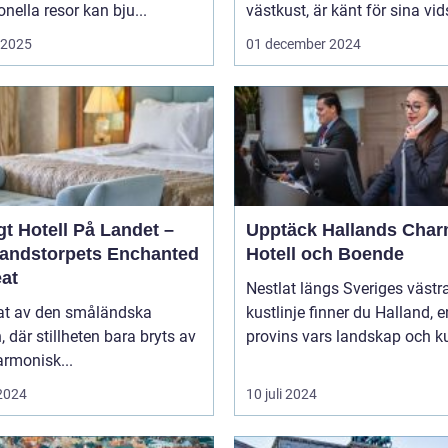
ionella resor kan bju...
västkust, är känt för sina vids
i 2025
01 december 2024
t Hotell På Landet –
Upptäck Hallands Char
andstorpets Enchanted
Hotell och Boende
eat
Nestlat längs Sveriges västr
tat av den småländska
kustlinje finner du Halland, e
n, där stillheten bara bryts av
provins vars landskap och ku
rmonisk...
 2024
10 juli 2024