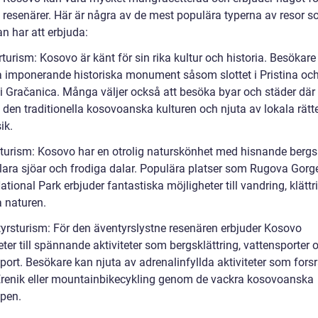
v resenärer. Här är några av de mest populära typerna av resor 
n har att erbjuda:
rturism: Kosovo är känt för sin rika kultur och historia. Besökare
a imponerande historiska monument såsom slottet i Pristina oc
t i Gračanica. Många väljer också att besöka byar och städer där
 den traditionella kosovoanska kulturen och njuta av lokala rätt
ik.
rturism: Kosovo har en otrolig naturskönhet med hisnande bergs
lklara sjöar och frodiga dalar. Populära platser som Rugova Gorg
ational Park erbjuder fantastiska möjligheter till vandring, klätt
a naturen.
tyrsturism: För den äventyrslystne resenären erbjuder Kosovo
ter till spännande aktiviteter som bergsklättring, vattensporter 
ort. Besökare kan njuta av adrenalinfyllda aktiviteter som forsr
Erenik eller mountainbikecykling genom de vackra kosovoanska
pen.