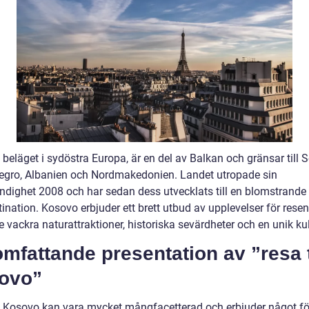
beläget i sydöstra Europa, är en del av Balkan och gränsar till S
gro, Albanien och Nordmakedonien. Landet utropade sin
ändighet 2008 och har sedan dess utvecklats till en blomstrande
ination. Kosovo erbjuder ett brett utbud av upplevelser för resen
e vackra naturattraktioner, historiska sevärdheter och en unik kul
mfattande presentation av ”resa t
ovo”
ll Kosovo kan vara mycket mångfacetterad och erbjuder något för