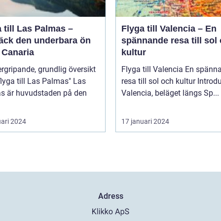
 till Las Palmas –
Flyga till Valencia – En
äck den underbara ön
spännande resa till sol
 Canaria
kultur
rgripande, grundlig översikt
Flyga till Valencia En spännande
lyga till Las Palmas" Las
resa till sol och kultur Introduktion
s är huvudstaden på den
Valencia, beläget längs Sp...
uari 2024
17 januari 2024
Adress