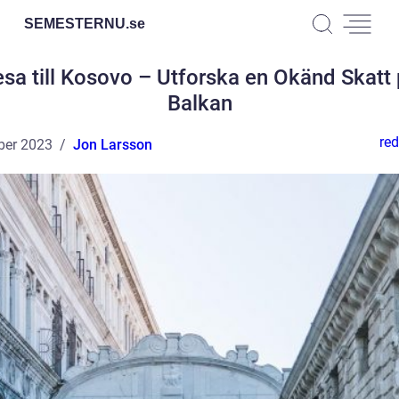
SEMESTERNU.
se
sa till Kosovo – Utforska en Okänd Skatt
Balkan
red
ber 2023
Jon Larsson