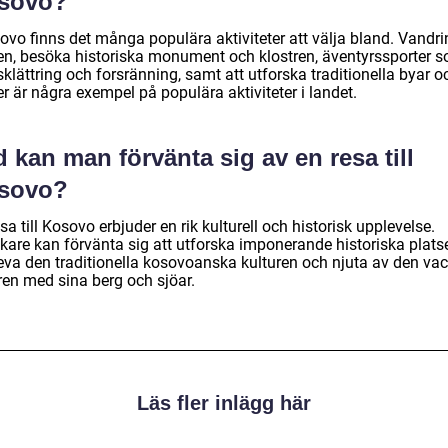
sovo?
ovo finns det många populära aktiviteter att välja bland. Vandri
en, besöka historiska monument och klostren, äventyrssporter 
klättring och forsränning, samt att utforska traditionella byar o
r är några exempel på populära aktiviteter i landet.
 kan man förvänta sig av en resa till
sovo?
sa till Kosovo erbjuder en rik kulturell och historisk upplevelse.
kare kan förvänta sig att utforska imponerande historiska platse
eva den traditionella kosovoanska kulturen och njuta av den va
ren med sina berg och sjöar.
Läs fler inlägg här