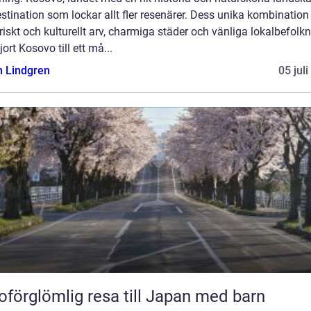
stination som lockar allt fler resenärer. Dess unika kombination
riskt och kulturellt arv, charmiga städer och vänliga lokalbefolk
jort Kosovo till ett må...
n Lindgren
05 jul
oförglömlig resa till Japan med barn