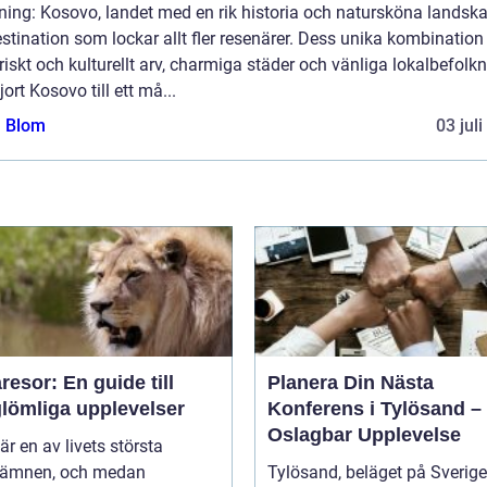
ning: Kosovo, landet med en rik historia och natursköna landska
stination som lockar allt fler resenärer. Dess unika kombination
riskt och kulturellt arv, charmiga städer och vänliga lokalbefolk
jort Kosovo till ett må...
a Blom
03 jul
esor: En guide till
Planera Din Nästa
glömliga upplevelser
Konferens i Tylösand –
Oslagbar Upplevelse
är en av livets största
eämnen, och medan
Tylösand, beläget på Sverig