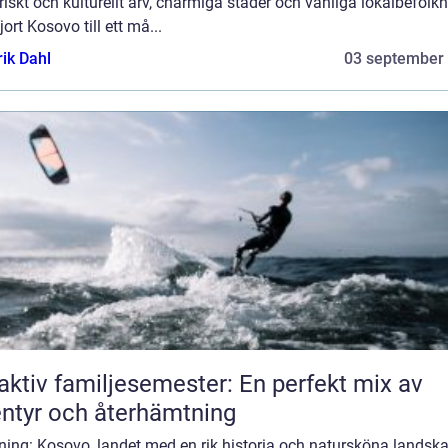
riskt och kulturellt arv, charmiga städer och vänliga lokalbefolk
jort Kosovo till ett må...
rik Dahl
03 september
aktiv familjesemester: En perfekt mix av
ntyr och återhämtning
ning: Kosovo, landet med en rik historia och natursköna landska