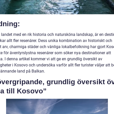
dning:
 landet med en rik historia och natursköna landskap, är en desti
ar allt fler resenärer. Dess unika kombination av historiskt och
lt arv, charmiga städer och vänliga lokalbefolkning har gjort Koso
te för äventyrslystna resenärer som söker nya destinationer att
. I denna artikel kommer vi att ge en grundlig översikt av
gheter i Kosovo och undersöka varför allt fler turister väljer att 
pännande land på Balkan.
vergripande, grundlig översikt ö
a till Kosovo”