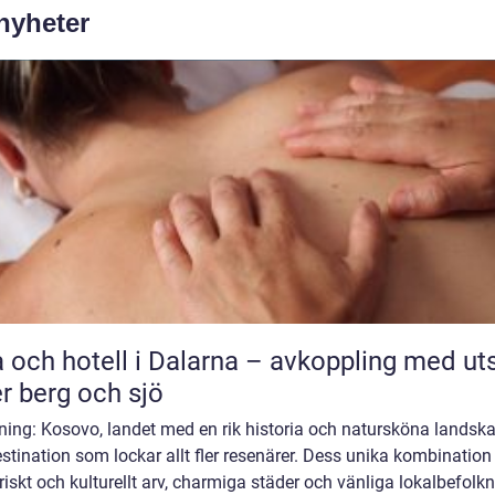
 nyheter
 och hotell i Dalarna – avkoppling med uts
r berg och sjö
ning: Kosovo, landet med en rik historia och natursköna landska
stination som lockar allt fler resenärer. Dess unika kombination
riskt och kulturellt arv, charmiga städer och vänliga lokalbefolk