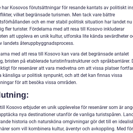
 har Kosovos förutsättningar för resande kantats av politiskt ins
likter, vilket begränsade turismen. Men tack vare bättre
sförhållanden och en mer stabil politisk situation har landet nu
 sig fler turister. Fördelarna med att resa till Kosovo inkluderar
ten att uppleva en unik kultur, utforska lite kända sevärdheter 
av landets återuppbyggnadsprocess.
arna med att resa till Kosovo kan vara det begränsade antalet
yg, bristen på etablerade turistinfrastrukturer och språkbarriärer. 
ktigt för resenärer att vara medvetna om att vissa platser fortf
 känsliga ur politisk synpunkt, och att det kan finnas vissa
ningar för att besöka vissa områden.
utning:
 till Kosovo erbjuder en unik upplevelse för resenärer som är an
upptäcka nya destinationer utanför de vanliga turistspåren. Lan
ande historia och natursköna omgivningar gör det till en idealis
enärer som vill kombinera kultur, äventyr och avkoppling. Med fö