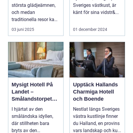
Upplevelse
största glädjeämnen,
Sveriges västkust, är
och medan
känt för sina vidstr&...
traditionella resor kan
bju...
03 juni 2025
01 december 2024
Mysigt Hotell På
Upptäck Hallands
Landet –
Charmiga Hotell
Smålandstorpets
och Boende
Enchanted Retreat
I hjärtat av den
Nestlat längs Sveriges
småländska idyllen,
västra kustlinje finner
där stillheten bara
du Halland, en provins
bryts av den
vars landskap och ku...