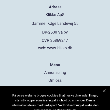
Adress
web:
www.klikko.dk
Menu
Annonsering
Om oss
Cookies
På vores website bruges cookies til at huske dine indstillinger,
Kontakta oss
statistik og personalisering af indhold og annoncer. Denne
Sitemap
information deles med tredjepart. Ved fortsat brug af websiden