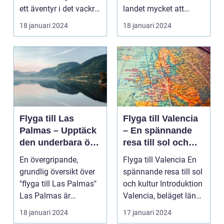
ett äventyr i det vackra
landet mycket att
Skot...
erbjuda. I denna ar...
18 januari 2024
18 januari 2024
Flyga till Las
Flyga till Valencia
Palmas – Upptäck
– En spännande
den underbara ön
resa till sol och
Gran Canaria
kultur
En övergripande,
Flyga till Valencia En
grundlig översikt över
spännande resa till sol
"flyga till Las Palmas"
och kultur Introduktion
Las Palmas är
Valencia, beläget längs
huvudstaden på den
Sp...
18 januari 2024
17 januari 2024
va...