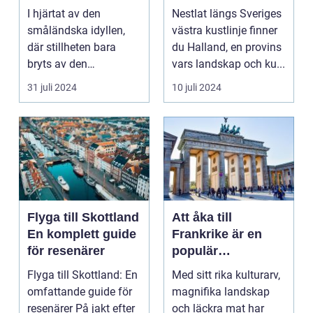
Enchanted Retreat
I hjärtat av den
Nestlat längs Sveriges
småländska idyllen,
västra kustlinje finner
där stillheten bara
du Halland, en provins
bryts av den
vars landskap och ku...
harmonisk...
31 juli 2024
10 juli 2024
Flyga till Skottland
Att åka till
En komplett guide
Frankrike är en
för resenärer
populär
destination för
Flyga till Skottland: En
Med sitt rika kulturarv,
många resenärer
omfattande guide för
magnifika landskap
resenärer På jakt efter
och läckra mat har