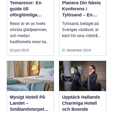
Temaresor: En
Planera Din Nästa
guide till
Konferens i
oförglömliga
Tylösand – En
upplevelser
Oslagbar
Resor är en av livets
Tylösand, beläget på
Upplevelse
största glädjeämnen,
Sveriges västkust, är
och medan
känt för sina vidstr&...
traditionella resor kan
bju...
03 juni 2025
01 december 2024
Mysigt Hotell På
Upptäck Hallands
Landet –
Charmiga Hotell
Smålandstorpets
och Boende