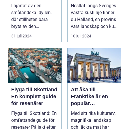
Enchanted Retreat
I hjärtat av den
Nestlat längs Sveriges
småländska idyllen,
västra kustlinje finner
där stillheten bara
du Halland, en provins
bryts av den
vars landskap och ku...
harmonisk...
31 juli 2024
10 juli 2024
Flyga till Skottland
Att åka till
En komplett guide
Frankrike är en
för resenärer
populär
destination för
Flyga till Skottland: En
Med sitt rika kulturarv,
många resenärer
omfattande guide för
magnifika landskap
resenärer På jakt efter
och läckra mat har