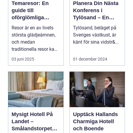
Temaresor: En
Planera Din Nästa
guide till
Konferens i
oförglömliga
Tylösand – En
upplevelser
Oslagbar
Resor är en av livets
Tylösand, beläget på
Upplevelse
största glädjeämnen,
Sveriges västkust, är
och medan
känt för sina vidstr&...
traditionella resor kan
bju...
03 juni 2025
01 december 2024
Mysigt Hotell På
Upptäck Hallands
Landet –
Charmiga Hotell
Smålandstorpets
och Boende