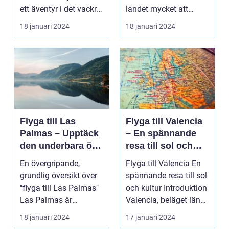
ett äventyr i det vackra
landet mycket att
Skot...
erbjuda. I denna ar...
18 januari 2024
18 januari 2024
Flyga till Las
Flyga till Valencia
Palmas – Upptäck
– En spännande
den underbara ön
resa till sol och
Gran Canaria
kultur
En övergripande,
Flyga till Valencia En
grundlig översikt över
spännande resa till sol
"flyga till Las Palmas"
och kultur Introduktion
Las Palmas är
Valencia, beläget längs
huvudstaden på den
Sp...
18 januari 2024
17 januari 2024
va...