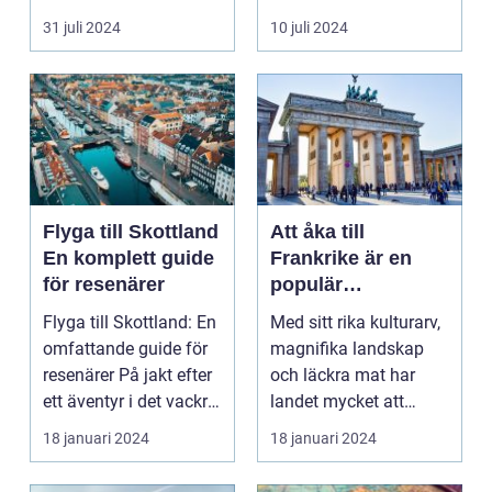
harmonisk...
31 juli 2024
10 juli 2024
Flyga till Skottland
Att åka till
En komplett guide
Frankrike är en
för resenärer
populär
destination för
Flyga till Skottland: En
Med sitt rika kulturarv,
många resenärer
omfattande guide för
magnifika landskap
resenärer På jakt efter
och läckra mat har
ett äventyr i det vackra
landet mycket att
Skot...
erbjuda. I denna ar...
18 januari 2024
18 januari 2024