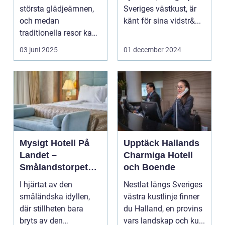
Upplevelse
största glädjeämnen,
Sveriges västkust, är
och medan
känt för sina vidstr&...
traditionella resor kan
bju...
03 juni 2025
01 december 2024
Mysigt Hotell På
Upptäck Hallands
Landet –
Charmiga Hotell
Smålandstorpets
och Boende
Enchanted Retreat
I hjärtat av den
Nestlat längs Sveriges
småländska idyllen,
västra kustlinje finner
där stillheten bara
du Halland, en provins
bryts av den
vars landskap och ku...