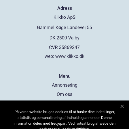
Adress
web:
www.klikko.dk
Menu
Annonsering
Om oss
Cookies
På vores website bruges cookies til at huske dine indstillinger,
Kontakta oss
statistik og personalisering af indhold og annoncer. Denne
Sitemap
information deles med tredjepart. Ved fortsat brug af websiden