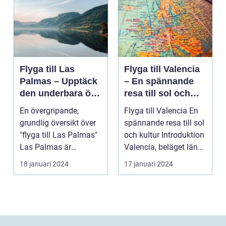
Flyga till Las
Flyga till Valencia
Palmas – Upptäck
– En spännande
den underbara ön
resa till sol och
Gran Canaria
kultur
En övergripande,
Flyga till Valencia En
grundlig översikt över
spännande resa till sol
"flyga till Las Palmas"
och kultur Introduktion
Las Palmas är
Valencia, beläget längs
huvudstaden på den
Sp...
18 januari 2024
17 januari 2024
va...