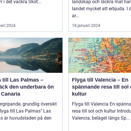
r i det vackra Skot...
landskap och läckra mat har
landet mycket att erbjuda. I
ar...
uari 2024
18 januari 2024
 till Las Palmas –
Flyga till Valencia – En
äck den underbara ön
spännande resa till sol
 Canaria
kultur
rgripande, grundlig översikt
Flyga till Valencia En spännande
lyga till Las Palmas" Las
resa till sol och kultur Introduktion
s är huvudstaden på den
Valencia, beläget längs Sp...