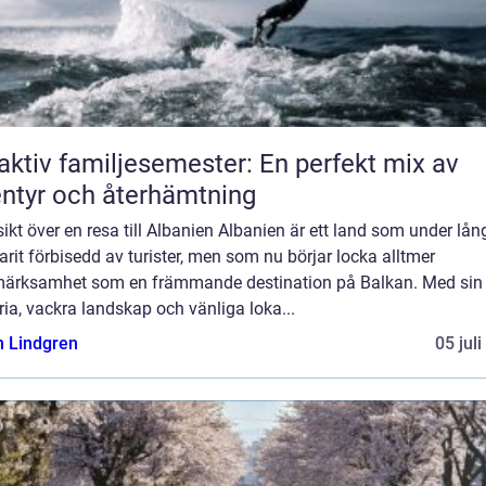
aktiv familjesemester: En perfekt mix av
ntyr och återhämtning
ikt över en resa till Albanien Albanien är ett land som under lång
arit förbisedd av turister, men som nu börjar locka alltmer
ärksamhet som en främmande destination på Balkan. Med sin 
ria, vackra landskap och vänliga loka...
n Lindgren
05 jul