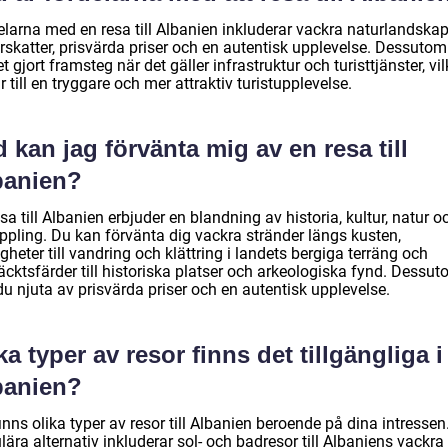
larna med en resa till Albanien inkluderar vackra naturlandskap,
rskatter, prisvärda priser och en autentisk upplevelse. Dessutom
t gjort framsteg när det gäller infrastruktur och turisttjänster, vil
r till en tryggare och mer attraktiv turistupplevelse.
 kan jag förvänta mig av en resa till
banien?
sa till Albanien erbjuder en blandning av historia, kultur, natur o
ppling. Du kan förvänta dig vackra stränder längs kusten,
gheter till vandring och klättring i landets bergiga terräng och
äcktsfärder till historiska platser och arkeologiska fynd. Dessu
u njuta av prisvärda priser och en autentisk upplevelse.
ka typer av resor finns det tillgängliga i
banien?
inns olika typer av resor till Albanien beroende på dina intressen
ära alternativ inkluderar sol- och badresor till Albaniens vackra