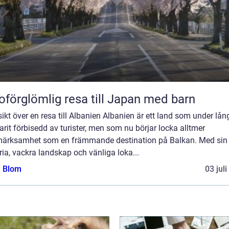
oförglömlig resa till Japan med barn
ikt över en resa till Albanien Albanien är ett land som under lång
arit förbisedd av turister, men som nu börjar locka alltmer
ärksamhet som en främmande destination på Balkan. Med sin 
ria, vackra landskap och vänliga loka...
a Blom
03 jul