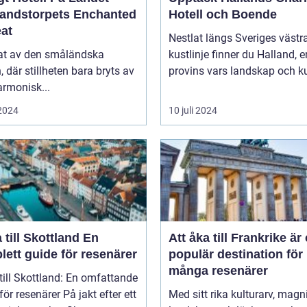
andstorpets Enchanted
Hotell och Boende
eat
Nestlat längs Sveriges västr
tat av den småländska
kustlinje finner du Halland, e
n, där stillheten bara bryts av
provins vars landskap och ku
rmonisk...
 2024
10 juli 2024
till Skottland En
Att åka till Frankrike är
ett guide för resenärer
populär destination för
många resenärer
till Skottland: En omfattande
esenärer På jakt efter ett
Med sitt rika kulturarv, magn