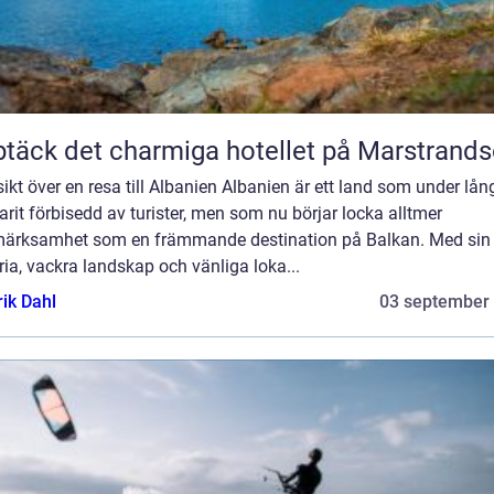
täck det charmiga hotellet på Marstrand
ikt över en resa till Albanien Albanien är ett land som under lång
arit förbisedd av turister, men som nu börjar locka alltmer
ärksamhet som en främmande destination på Balkan. Med sin 
ria, vackra landskap och vänliga loka...
rik Dahl
03 september