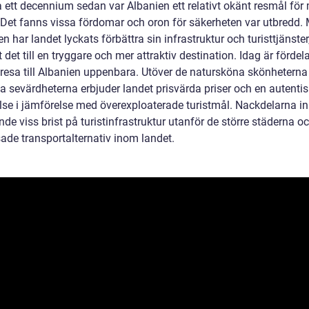
a ett decennium sedan var Albanien ett relativt okänt resmål fö
r. Det fanns vissa fördomar och oron för säkerheten var utbredd.
n har landet lyckats förbättra sin infrastruktur och turisttjänster,
t det till en tryggare och mer attraktiv destination. Idag är fördel
resa till Albanien uppenbara. Utöver de natursköna skönheterna
la sevärdheterna erbjuder landet prisvärda priser och en autenti
lse i jämförelse med överexploaterade turistmål. Nackdelarna in
nde viss brist på turistinfrastruktur utanför de större städerna o
ade transportalternativ inom landet.