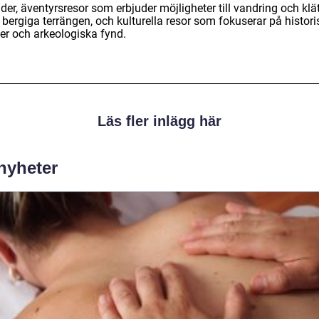
der, äventyrsresor som erbjuder möjligheter till vandring och klät
 bergiga terrängen, och kulturella resor som fokuserar på histor
ser och arkeologiska fynd.
Läs fler inlägg här
 nyheter