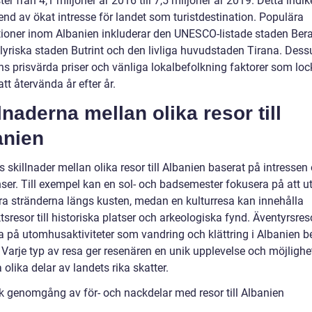
r från 4,1 miljoner år 2016 till 7,5 miljoner år 2019. Detta indik
rend av ökat intresse för landet som turistdestination. Populära
tioner inom Albanien inkluderar den UNESCO-listade staden Bera
Illyriska staden Butrint och den livliga huvudstaden Tirana. Des
ns prisvärda priser och vänliga lokalbefolkning faktorer som loc
 att återvända år efter år.
lnaderna mellan olika resor till
anien
s skillnader mellan olika resor till Albanien baserat på intressen
nser. Till exempel kan en sol- och badsemester fokusera på att u
ra stränderna längs kusten, medan en kulturresa kan innehålla
sresor till historiska platser och arkeologiska fynd. Äventyrsres
a på utomhusaktiviteter som vandring och klättring i Albanien b
 Varje typ av resa ger resenären en unik upplevelse och möjlighet
 olika delar av landets rika skatter.
sk genomgång av för- och nackdelar med resor till Albanien