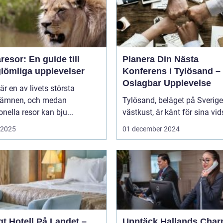
esor: En guide till
Planera Din Nästa
glömliga upplevelser
Konferens i Tylösand –
Oslagbar Upplevelse
är en av livets största
eämnen, och medan
Tylösand, beläget på Sverig
ionella resor kan bju...
västkust, är känt för sina vids
i 2025
01 december 2024
t Hotell På Landet –
Upptäck Hallands Char