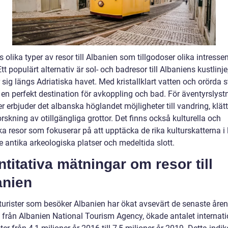
s olika typer av resor till Albanien som tillgodoser olika intresse
tt populärt alternativ är sol- och badresor till Albaniens kustlinj
 sig längs Adriatiska havet. Med kristallklart vatten och orörda 
 en perfekt destination för avkoppling och bad. För äventyrslyst
r erbjuder det albanska höglandet möjligheter till vandring, klätt
rskning av otillgängliga grottor. Det finns också kulturella och
ka resor som fokuserar på att upptäcka de rika kulturskatterna i 
e antika arkeologiska platser och medeltida slott.
titativa mätningar om resor till
anien
turister som besöker Albanien har ökat avsevärt de senaste åren.
k från Albanien National Tourism Agency, ökade antalet internati