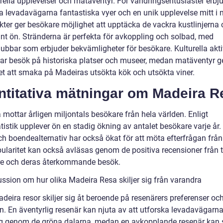
turella upplevelser och matäventyr. För vandringsentusiaster erbj
 levadavägarna fantastiska vyer och en unik upplevelse mitt i 
ykter ger besökare möjlighet att upptäcka de vackra kustlinjerna
unt ön. Stränderna är perfekta för avkoppling och solbad, med
ubbar som erbjuder bekvämligheter för besökare. Kulturella aktiv
rar besök på historiska platser och museer, medan matäventyr g
et att smaka på Madeiras utsökta kök och utsökta viner.
ntitativa mätningar om Madeira R
mottar årligen miljontals besökare från hela världen. Enligt
atistik upplever ön en stadig ökning av antalet besökare varje år.
ch boendealternativ har också ökat för att möta efterfrågan från 
ularitet kan också avläsas genom de positiva recensioner från t
e och deras återkommande besök.
ussion om hur olika Madeira Resa skiljer sig från varandra
deira resor skiljer sig åt beroende på resenärers preferenser oc
en. En äventyrlig resenär kan njuta av att utforska levadavägarn
g genom de gröna dalarna, medan en avkopplande resenär kan 