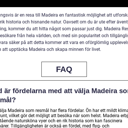
ngsvis är en resa till Madeira en fantastisk möjlighet att utfors
ik historia och hisnande natur. Oavsett om du är ute efter äventy
ing, kommer du att hitta något som passar just dig. Madeira Re
esökare från hela världen, och med sin popularitet och tillgängl
vara säker på att detta kommer att vara en oförglömlig upplevel
 att upptäcka Madeira och skapa minnen för livet.
FAQ
 är fördelarna med att välja Madeira s
smål?
älja Madeira som resmål har flera fördelar. Ön har ett mildt klim
runt, vilket gör det möjligt att besöka när som helst. Madeira erb
tående natursköna vyer och en rik historia som kan fascinera
ärer. Tillgängligheten är också en fördel, med flyg- och