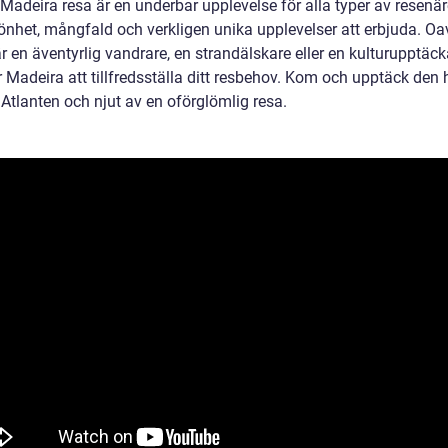
 Madeira resa är en underbar upplevelse för alla typer av resenä
önhet, mångfald och verkligen unika upplevelser att erbjuda. Oa
 en äventyrlig vandrare, en strandälskare eller en kulturupptäck
Madeira att tillfredsställa ditt resbehov. Kom och upptäck den 
 Atlanten och njut av en oförglömlig resa.