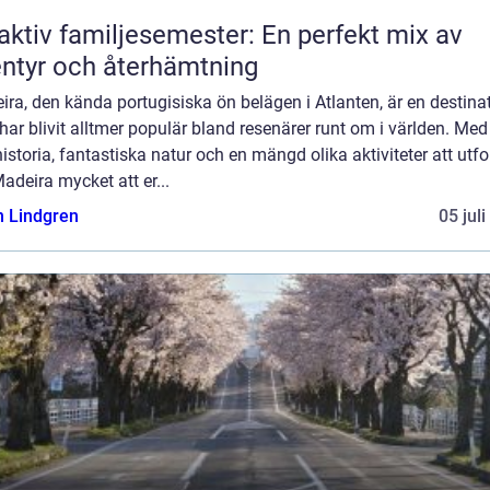
aktiv familjesemester: En perfekt mix av
ntyr och återhämtning
ra, den kända portugisiska ön belägen i Atlanten, är en destina
ar blivit alltmer populär bland resenärer runt om i världen. Med
historia, fantastiska natur och en mängd olika aktiviteter att utfo
adeira mycket att er...
n Lindgren
05 jul