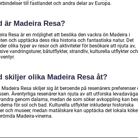
rbindelser till fastlandet och andra delar av Europa.
d är Madeira Resa?
ira Resa är en möjlighet att besöka den vackra ön Madeira i
ten och upptäcka dess rika historia och fantastiska natur. Det
der olika typer av resor och aktiviteter för besökare att njuta av,
sive vandringsturer, båtutflykter, strandliv, kulturella utflykter och
ventyr.
 skiljer olika Madeira Resa åt?
a Madeira Resa skiljer sig åt beroende på resenärers preferenser
essen. Äventyrliga resenärer kan njuta av att utforska levadaväg
vandra genom dalarna, medan de som söker avkoppling kan be
derna för sol och bad. Kulturella utflykter inkluderar historiska
ser och museer, medan matälskare kan upptäcka det lokala köke
erömda Madeira-vinerna.