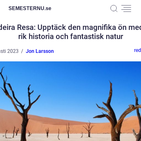
SEMESTERNU.
se
eira Resa: Upptäck den magnifika ön me
rik historia och fantastisk natur
red
sti 2023
Jon Larsson