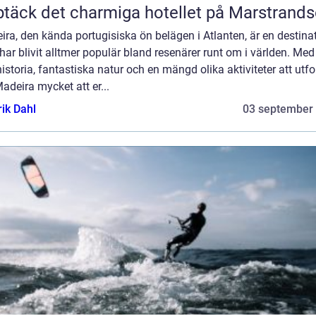
täck det charmiga hotellet på Marstrand
ra, den kända portugisiska ön belägen i Atlanten, är en destina
ar blivit alltmer populär bland resenärer runt om i världen. Med
historia, fantastiska natur och en mängd olika aktiviteter att utfo
adeira mycket att er...
rik Dahl
03 september