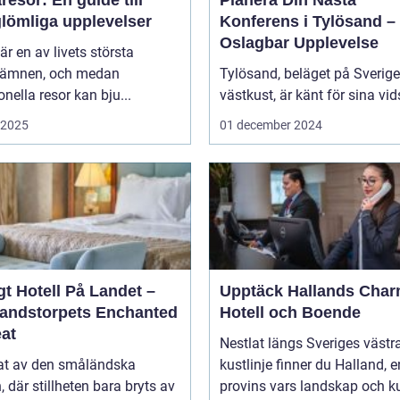
glömliga upplevelser
Konferens i Tylösand –
Oslagbar Upplevelse
är en av livets största
eämnen, och medan
Tylösand, beläget på Sverig
ionella resor kan bju...
västkust, är känt för sina vids
i 2025
01 december 2024
t Hotell På Landet –
Upptäck Hallands Char
andstorpets Enchanted
Hotell och Boende
eat
Nestlat längs Sveriges västr
tat av den småländska
kustlinje finner du Halland, e
n, där stillheten bara bryts av
provins vars landskap och ku