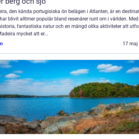
r berg och sjö
ra, den kända portugisiska ön belägen i Atlanten, är en destina
ar blivit alltmer populär bland resenärer runt om i världen. Med
historia, fantastiska natur och en mängd olika aktiviteter att utfo
adeira mycket att er...
n
17 maj