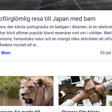
oförglömlig resa till Japan med barn
ra, den kända portugisiska ön belägen i Atlanten, är en destina
ar blivit alltmer populär bland resenärer runt om i världen. Med
historia, fantastiska natur och en mängd olika aktiviteter att utfo
adeira mycket att er...
a Blom
03 jul
esor: En guide till
Planera Din Nästa