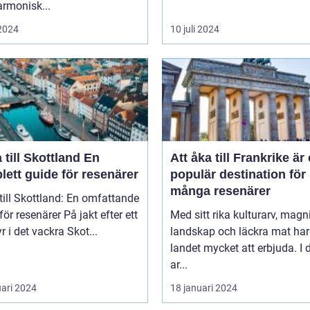
rmonisk...
 2024
10 juli 2024
till Skottland En
Att åka till Frankrike är
ett guide för resenärer
populär destination för
många resenärer
till Skottland: En omfattande
esenärer På jakt efter ett
Med sitt rika kulturarv, magn
r i det vackra Skot...
landskap och läckra mat har
landet mycket att erbjuda. I
ar...
uari 2024
18 januari 2024