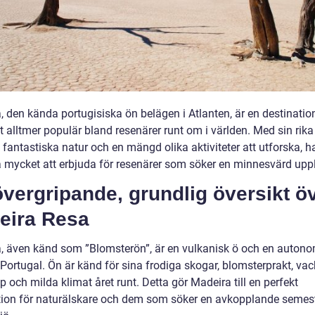
, den kända portugisiska ön belägen i Atlanten, är en destinati
it alltmer populär bland resenärer runt om i världen. Med sin rika
, fantastiska natur och en mängd olika aktiviteter att utforska, h
 mycket att erbjuda för resenärer som söker en minnesvärd uppl
vergripande, grundlig översikt ö
eira Resa
, även känd som ”Blomsterön”, är en vulkanisk ö och en auton
 Portugal. Ön är känd för sina frodiga skogar, blomsterprakt, vac
 och milda klimat året runt. Detta gör Madeira till en perfekt
tion för naturälskare och dem som söker en avkopplande semest