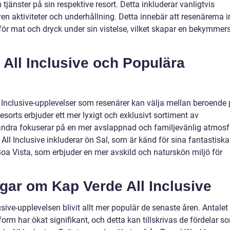
 tjänster på sin respektive resort. Detta inkluderar vanligtvis
en aktiviteter och underhållning. Detta innebär att resenärerna i
för mat och dryck under sin vistelse, vilket skapar en bekymmers
 All Inclusive och Populära
l Inclusive-upplevelser som resenärer kan välja mellan beroende
esorts erbjuder ett mer lyxigt och exklusivt sortiment av
andra fokuserar på en mer avslappnad och familjevänlig atmosf
All Inclusive inkluderar ön Sal, som är känd för sina fantastiska
Boa Vista, som erbjuder en mer avskild och naturskön miljö för
gar om Kap Verde All Inclusive
lusive-upplevelsen blivit allt mer populär de senaste åren. Antalet
rm har ökat signifikant, och detta kan tillskrivas de fördelar s