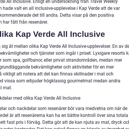
de All Inclusive. Enligt en undersökning från Travel Weekly
ade valt en all inclusive-upplevelse i Kap Verde att de var
kommenderade det till andra. Detta visar på den positiva
ar fått från resenärer.
lika Kap Verde All Inclusive
a sig åt mellan olika Kap Verde All Inclusive-upplevelser. En av d
bekvämligheter och tjänster som ingår i priset. Lyxigare resorts 
r som spa, golfbanor, eller privat strandområden, medan mer
 grundläggande bekvämligheter och aktiviteter för en mer
viktigt att notera att det kan finnas skillnader i mat och
 med vissa som erbjuder högklassig gourmetmat medan andra
al mat.
delar med olika Kap Verde All Inclusive
delar och nackdelar som resenärer bör vara medvetna om när de
el är att resenärerna kan ha en bättre kontroll över sina totala
t fast pris i förväg. Detta gör att de kan njuta av mat, dryck oc