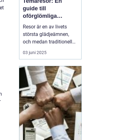
ch
Temaresor: En
et
guide till
oförglömliga
upplevelser
Resor är en av livets
största glädjeämnen,
och medan traditionella
resor kan bjuda på
03 juni 2025
avkoppling och vila,
erbjuder konceptet
temaresor en unik
möjlighet att fördjupa
sig i specifika intressen
m
eller aktiviteter. De...
r