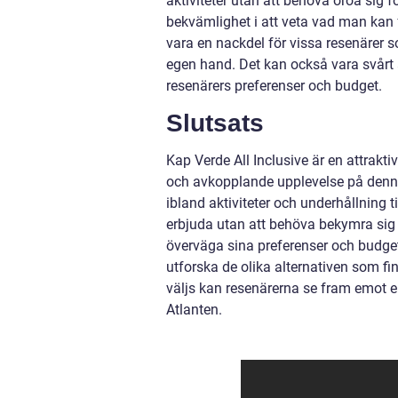
aktiviteter utan att behöva oroa sig 
bekvämlighet i att veta vad man kan fö
vara en nackdel för vissa resenärer s
egen hand. Det kan också vara svårt a
resenärers preferenser och budget.
Slutsats
Kap Verde All Inclusive är en attrakt
och avkopplande upplevelse på denna
ibland aktiviteter och underhållning ti
erbjuda utan att behöva bekymra sig f
överväga sina preferenser och budget 
utforska de olika alternativen som fi
väljs kan resenärerna se fram emot
Atlanten.