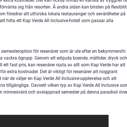
för extra kostnader. Det kan också finnas en känsla av trygghet o
rvänta sig från resorten. Å andra sidan kan bristen på flexibilit
om föredrar att utforska lokala restauranger och sevärdheter på
tt hitta ett Kap Verde All Inclusive-hotell som passar alla
iv semesteroption för resenärer som är ute efter en bekymmersfri
 vackra ögrupp. Genom att erbjuda boende, måltider, dryck och
ll ett fast pris, kan resenärer njuta av allt som Kap Verde har att
ör extra kostnader. Det är viktigt för resenärer att noggrant
när de väljer en Kap Verde All Inclusive-upplevelse och att
nns tillgängliga. Oavsett vilken typ av Kap Verde All Inclusive so
 en minnesvärd och avslappnad semester på denna paradisö öve