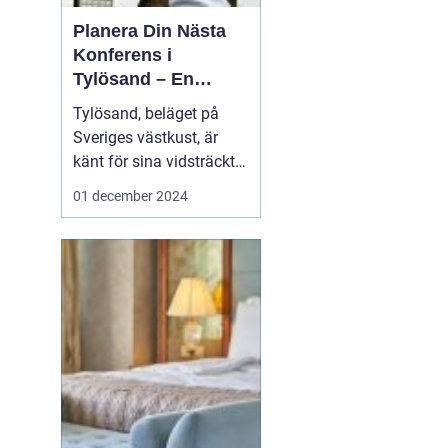
Planera Din Nästa
Konferens i
Tylösand – En
Oslagbar
Tylösand, beläget på
Upplevelse
Sveriges västkust, är
känt för sina vidsträckta
stränder, idylliska natur
01 december 2024
och som ett paradis för
soltörstande
semesterfirare. Men
bortom sanddynerna
och det friska
havsbrus...