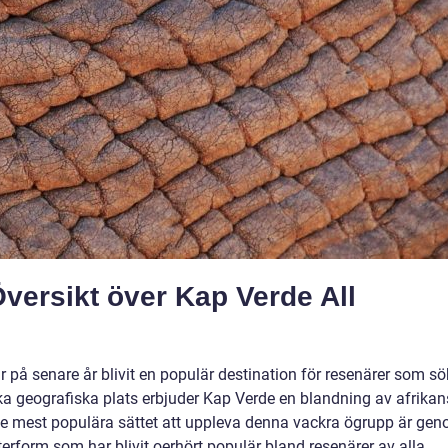
ersikt över Kap Verde All
r på senare år blivit en populär destination för resenärer som sö
ka geografiska plats erbjuder Kap Verde en blandning av afrikan
v de mest populära sättet att uppleva denna vackra ögrupp är ge
erform som har blivit oerhört populär bland resenärer av alla