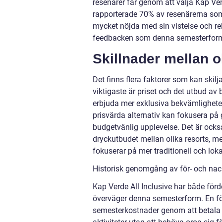
resenärer får genom att välja Kap Ver
rapporterade 70% av resenärerna som h
mycket nöjda med sin vistelse och re
feedbacken som denna semesterform h
Skillnader mellan o
Det finns flera faktorer som kan skilj
viktigaste är priset och det utbud av 
erbjuda mer exklusiva bekvämlighete
prisvärda alternativ kan fokusera på
budgetvänlig upplevelse. Det är också 
dryckutbudet mellan olika resorts,
fokuserar på mer traditionell och lok
Historisk genomgång av för- och nack
Kap Verde All Inclusive har både för
överväger denna semesterform. En förd
semesterkostnader genom att betala et