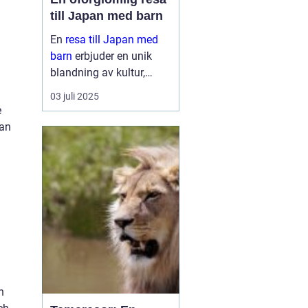
till Japan med barn
En
resa till Japan med
barn
erbjuder en unik
blandning av kultur,
historia och naturliga
03 juli 2025
skönheter. Landet är
e
känt för sin säkerhet, sitt
kan
renlighet oc...
h