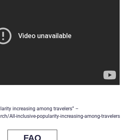
ularity increasing among travelers” –
h/All-inclusive-popularity-increasing-among-travelers
FAQ