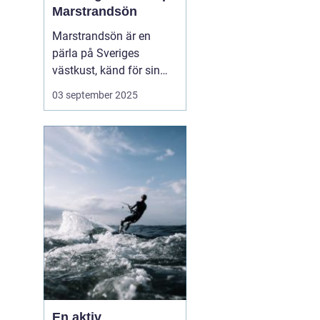
Marstrandsön
Marstrandsön är en
pärla på Sveriges
västkust, känd för sin
historiska betydelse och
03 september 2025
pittoreska omgivning.
Besökare dras till ön för
dess natursköna
skönhet, kulturella
sevärdheter och...
En aktiv