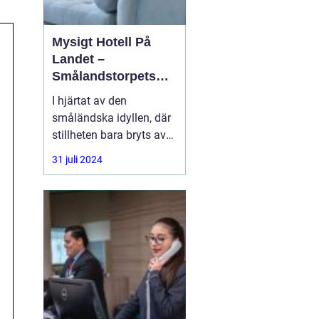
Mysigt Hotell På
Landet –
Smålandstorpets
Enchanted Retreat
I hjärtat av den
småländska idyllen, där
stillheten bara bryts av
den harmoniska sången
31 juli 2024
från skogens djur, hittar
du en pärla i form av ett
bedårande lanthotell,