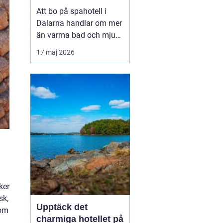
utsikt över berg och
Att bo på spahotell i
sjö
Dalarna handlar om mer
än varma bad och mjuka
badrockar. Många söker
17 maj 2026
en paus från vardagen,
men också upplevelser
som känns på riktigt. I
Dalarna möts stillhet,
starka traditione...
ker
sk,
Upptäck det
nom
charmiga hotellet på