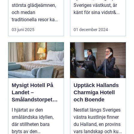
Upplevelse
största glädjeämnen,
Sveriges västkust, är
och medan
känt för sina vidstr&...
traditionella resor kan
bju...
03 juni 2025
01 december 2024
Mysigt Hotell På
Upptäck Hallands
Landet –
Charmiga Hotell
Smålandstorpets
och Boende
Enchanted Retreat
I hjärtat av den
Nestlat längs Sveriges
småländska idyllen,
västra kustlinje finner
där stillheten bara
du Halland, en provins
bryts av den
vars landskap och ku...