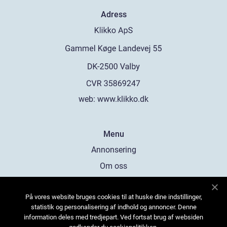
Adress
web:
www.klikko.dk
Menu
Annonsering
Om oss
Cookies
På vores website bruges cookies til at huske dine indstillinger,
Kontakta oss
statistik og personalisering af indhold og annoncer. Denne
Sitemap
information deles med tredjepart. Ved fortsat brug af websiden