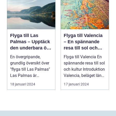
Flyga till Las
Flyga till Valencia
Palmas – Upptäck
– En spännande
den underbara ön
resa till sol och
Gran Canaria
kultur
En övergripande,
Flyga till Valencia En
grundlig översikt över
spännande resa till sol
"flyga till Las Palmas"
och kultur Introduktion
Las Palmas är
Valencia, beläget längs
huvudstaden på den
Sp...
18 januari 2024
17 januari 2024
va...