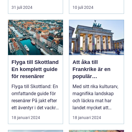
harmonisk...
31 juli 2024
10 juli 2024
Flyga till Skottland
Att åka till
En komplett guide
Frankrike är en
för resenärer
populär
destination för
Flyga till Skottland: En
Med sitt rika kulturarv,
många resenärer
omfattande guide för
magnifika landskap
resenärer På jakt efter
och läckra mat har
ett äventyr i det vackra
landet mycket att
Skot...
erbjuda. I denna ar...
18 januari 2024
18 januari 2024