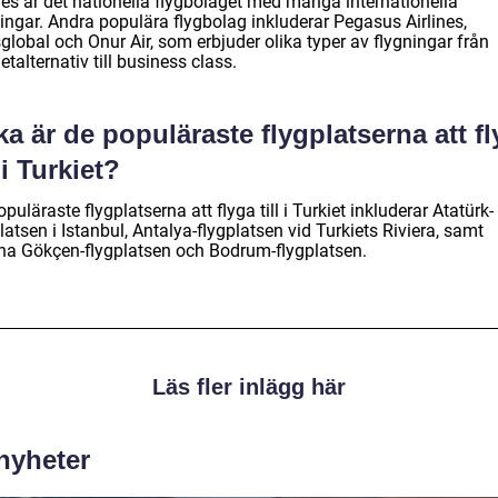
nes är det nationella flygbolaget med många internationella
ingar. Andra populära flygbolag inkluderar Pegasus Airlines,
global och Onur Air, som erbjuder olika typer av flygningar från
talternativ till business class.
ka är de populäraste flygplatserna att f
l i Turkiet?
puläraste flygplatserna att flyga till i Turkiet inkluderar Atatürk-
latsen i Istanbul, Antalya-flygplatsen vid Turkiets Riviera, samt
ha Gökçen-flygplatsen och Bodrum-flygplatsen.
Läs fler inlägg här
 nyheter