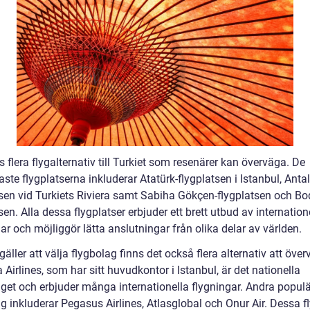
s flera flygalternativ till Turkiet som resenärer kan överväga. De
ste flygplatserna inkluderar Atatürk-flygplatsen i Istanbul, Anta
tsen vid Turkiets Riviera samt Sabiha Gökçen-flygplatsen och B
sen. Alla dessa flygplatser erbjuder ett brett utbud av internation
ar och möjliggör lätta anslutningar från olika delar av världen.
gäller att välja flygbolag finns det också flera alternativ att över
 Airlines, som har sitt huvudkontor i Istanbul, är det nationella
aget och erbjuder många internationella flygningar. Andra popul
g inkluderar Pegasus Airlines, Atlasglobal och Onur Air. Dessa f