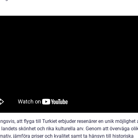
ngsvis, att flyga till Turkiet erbjuder resenärer en unik möjlighet 
 landets skönhet och rika kulturella arv. Genom att överväga oli
rnativ, jämföra priser och kvalitet samt ta hänsyn till historiska