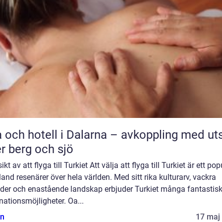
 och hotell i Dalarna – avkoppling med uts
r berg och sjö
ikt av att flyga till Turkiet Att välja att flyga till Turkiet är ett pop
land resenärer över hela världen. Med sitt rika kulturarv, vackra
nder och enastående landskap erbjuder Turkiet många fantastis
nationsmöjligheter. Oa...
n
17 maj