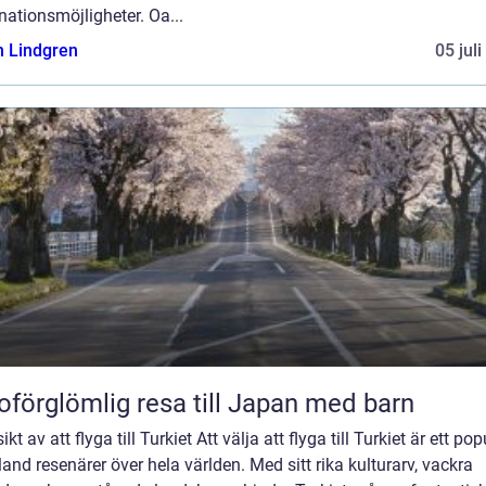
nationsmöjligheter. Oa...
n Lindgren
05 jul
oförglömlig resa till Japan med barn
ikt av att flyga till Turkiet Att välja att flyga till Turkiet är ett pop
land resenärer över hela världen. Med sitt rika kulturarv, vackra