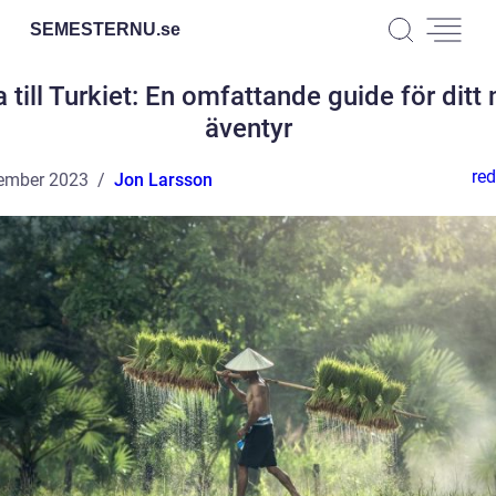
SEMESTERNU.
se
 till Turkiet: En omfattande guide för ditt
äventyr
red
ember 2023
Jon Larsson