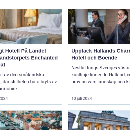
t Hotell På Landet –
Upptäck Hallands Char
andstorpets Enchanted
Hotell och Boende
eat
Nestlat längs Sveriges västr
tat av den småländska
kustlinje finner du Halland, e
n, där stillheten bara bryts av
provins vars landskap och ku
rmonisk...
 2024
10 juli 2024