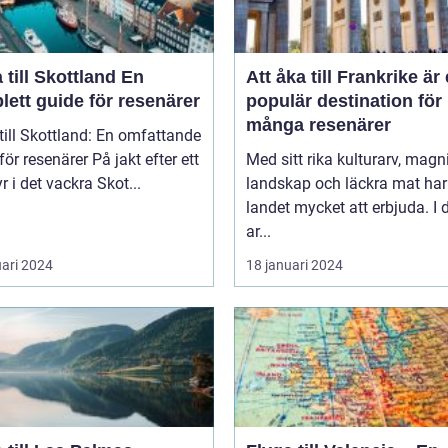
till Skottland En
Att åka till Frankrike är
ett guide för resenärer
populär destination för
många resenärer
till Skottland: En omfattande
esenärer På jakt efter ett
Med sitt rika kulturarv, magn
r i det vackra Skot...
landskap och läckra mat har
landet mycket att erbjuda. I
ar...
uari 2024
18 januari 2024