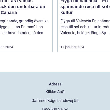
 till Las Palmas –
Flyga till Valencia – En
äck den underbara ön
spännande resa till sol
 Canaria
kultur
rgripande, grundlig översikt
Flyga till Valencia En spännande
lyga till Las Palmas" Las
resa till sol och kultur Introduktion
s är huvudstaden på den
Valencia, beläget längs Sp...
uari 2024
17 januari 2024
Adress