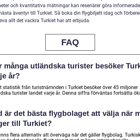
heter och kvantitativa mätningar kan resenärer göra informerade
nästa äventyr till Turkiet. Så boka din flygbiljett idag och förber
eva allt det vackra Turkiet har att erbjuda.
FAQ
r många utländska turister besöker Turk
je år?
t statistik från turistnämnden i Turkiet besöker över 45 miljoner
dska turister landet varje år. Denna siffra förväntas fortsätta ök
 är det bästa flygbolaget att välja när 
ger till Turkiet?
inns flera alternativ att överväga när det gäller flygbolag. Turkis