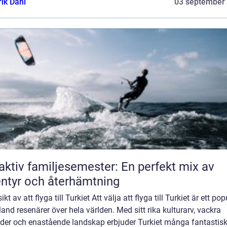
rik Dahl
03 september
aktiv familjesemester: En perfekt mix av
ntyr och återhämtning
ikt av att flyga till Turkiet Att välja att flyga till Turkiet är ett pop
land resenärer över hela världen. Med sitt rika kulturarv, vackra
nder och enastående landskap erbjuder Turkiet många fantastis