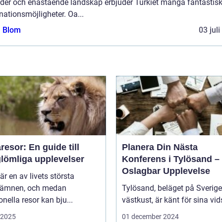
nder och enastående landskap erbjuder Turkiet många fantastis
nationsmöjligheter. Oa...
a Blom
03 jul
esor: En guide till
Planera Din Nästa
glömliga upplevelser
Konferens i Tylösand –
Oslagbar Upplevelse
är en av livets största
eämnen, och medan
Tylösand, beläget på Sverig
ionella resor kan bju...
västkust, är känt för sina vids
i 2025
01 december 2024