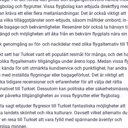
ygbolag och flygrutter. Vissa flygbolag kan erbjuda direktflyg m
n kräva ett eller flera mellanlandningar. Det är också viktigt att
a vilka tilläggstjänster som erbjuds, såsom måltider ombord, in-
e bagage och bekvämligheter. Resenärer bör också ta hänsyn til
längd och möjligheten att åka från en bekväm flygplats nära sin
k genomgång av för- och nackdelar med olika flygalternativ till T
kt sett har Turkiet varit ett populärt resmål för många, och det h
olika flygalternativ tillgängliga under årens lopp. Medan vissa f
t kända för sitt utmärkta kundservice och punktlighet, har andra
med inställda flygningar eller bagageförlust. Det är viktigt att
a tidigare recensioner och erfarenheter för att välja det rätta
rnativet till Turkiet. Dessutom kan politiska eller säkerhetsmäss
r påverka tillgängligheten av vissa flygrutter eller flygbolag.
a sagt erbjuder flygresor till Turkiet fantastiska möjligheter att
 landets skönhet och rika kulturarv. Oavsett vilket alternativ du 
en resa till Turkiet att vara fylld med spännande äventyr och
mliga minnen.