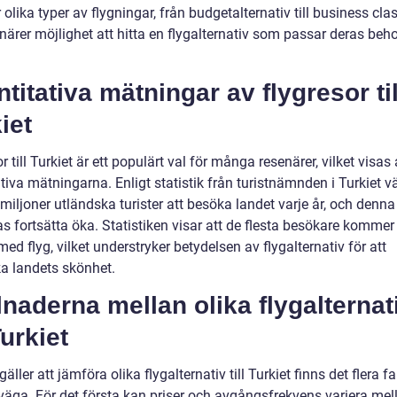
 olika typer av flygningar, från budgetalternativ till business clas
närer möjlighet att hitta en flygalternativ som passar deras beh
titativa mätningar av flygresor til
iet
r till Turkiet är ett populärt val för många resenärer, vilket visas
tiva mätningarna. Enligt statistik från turistnämnden i Turkiet vä
miljoner utländska turister att besöka landet varje år, och denna 
s fortsätta öka. Statistiken visar att de flesta besökare kommer t
med flyg, vilket understryker betydelsen av flygalternativ för att
a landets skönhet.
lnaderna mellan olika flygalternat
Turkiet
gäller att jämföra olika flygalternativ till Turkiet finns det flera f
rväga. För det första kan priser och avgångsfrekvens variera mel