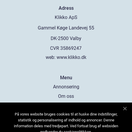
Adress
web:
www.klikko.dk
Menu
Annonsering
Om oss
Cookies
På vores website bruges cookies til at huske dine indstillinger,
Kontakta oss
statistik og personalisering af indhold og annoncer. Denne
Sitemap
information deles med tredjepart. Ved fortsat brug af websiden
godkender du cookiepolitikken.