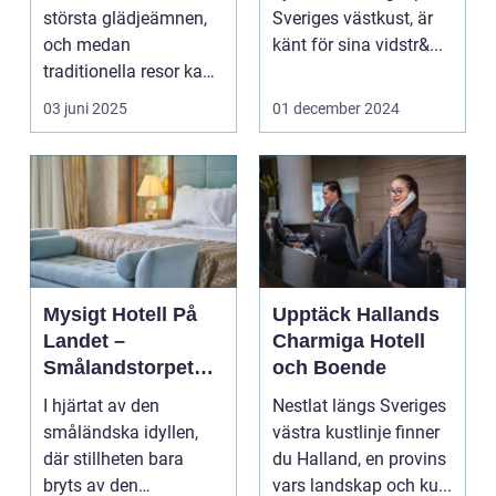
Upplevelse
största glädjeämnen,
Sveriges västkust, är
och medan
känt för sina vidstr&...
traditionella resor kan
bju...
03 juni 2025
01 december 2024
Mysigt Hotell På
Upptäck Hallands
Landet –
Charmiga Hotell
Smålandstorpets
och Boende
Enchanted Retreat
I hjärtat av den
Nestlat längs Sveriges
småländska idyllen,
västra kustlinje finner
där stillheten bara
du Halland, en provins
bryts av den
vars landskap och ku...