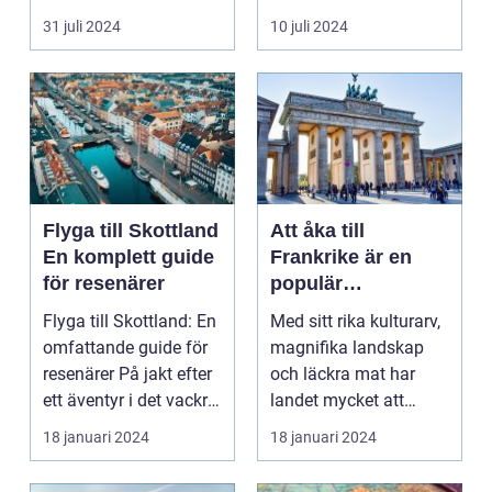
harmonisk...
31 juli 2024
10 juli 2024
Flyga till Skottland
Att åka till
En komplett guide
Frankrike är en
för resenärer
populär
destination för
Flyga till Skottland: En
Med sitt rika kulturarv,
många resenärer
omfattande guide för
magnifika landskap
resenärer På jakt efter
och läckra mat har
ett äventyr i det vackra
landet mycket att
Skot...
erbjuda. I denna ar...
18 januari 2024
18 januari 2024