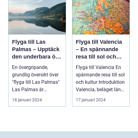
Flyga till Las
Flyga till Valencia
Palmas – Upptäck
– En spännande
den underbara ön
resa till sol och
Gran Canaria
kultur
En övergripande,
Flyga till Valencia En
grundlig översikt över
spännande resa till sol
"flyga till Las Palmas"
och kultur Introduktion
Las Palmas är
Valencia, beläget längs
huvudstaden på den
Sp...
18 januari 2024
17 januari 2024
va...