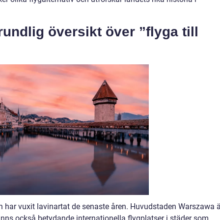
ndlig översikt över ”flyga till
en har vuxit lavinartat de senaste åren. Huvudstaden Warszawa ä
finns också betydande internationella flygplatser i städer som