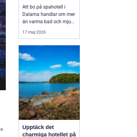
utsikt över berg och
Att bo på spahotell i
sjö
Dalarna handlar om mer
än varma bad och mjuka
badrockar. Många söker
17 maj 2026
en paus från vardagen,
men också upplevelser
som känns på riktigt. I
Dalarna möts stillhet,
starka traditione...
Upptäck det
av
charmiga hotellet på