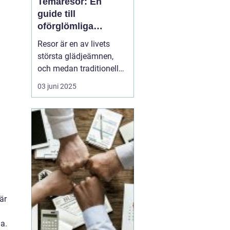
Temaresor: En
guide till
oförglömliga
upplevelser
Resor är en av livets
största glädjeämnen,
och medan traditionella
resor kan bjuda på
03 juni 2025
avkoppling och vila,
erbjuder konceptet
temaresor en unik
möjlighet att fördjupa
sig i specifika intressen
eller aktiviteter. De...
är
la.