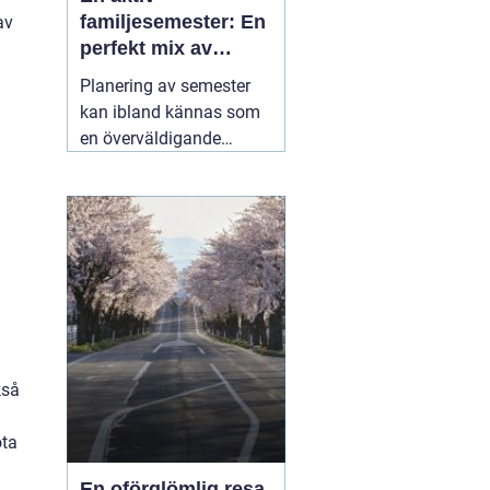
familjesemester: En
av
perfekt mix av
äventyr och
Planering av semester
återhämtning
kan ibland kännas som
en överväldigande
uppgift, särskilt när man
strävar efter att
tillfredsställa alla
familjemedlemmars
önskemål. En
05 juli
2025
kså
öta
En oförglömlig resa