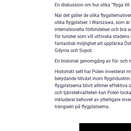
En diskussion om hur olika ”flyga till 
När det gäller de olika flygalternativ
olika flygplatser. I Warszawa, som är l
internationella förbindelser och bra a
för turister som vill utforska staden
fantastisk möjlighet att upptäcka Ö
Gdynia och Sopot.
En historisk genomgång av för- och na
Historiskt sett har Polen investerat myc
betydande tillväxt inom flygindustri
flygplatserna blivit alltmer effektiva
och tjänstekvaliteten kan Polen lock
inkluderar behovet av ytterligare inve
trängseln på flygplatserna.