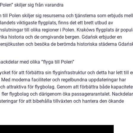
Polen” skiljer sig från varandra
en till Polen skiljer sig resurserna och tjänsterna som erbjuds mel
andets viktigaste flygplats, finns det ett brett utbud av
nslutningar till olika regioner i Polen. Krakóws flygplats är popul
s rika historia och de omgivande bergen. Gdańsk erbjuder en
stersjökusten och besöka de berömda historiska städerna Gdańsk
ckdelar med olika ”flyga till Polen”
ket för att förbättra sin flyginfrastruktur och detta har lett till 
n. Med moderna faciliteter och regelbundna uppdateringar har
 och attraktiva för flygbolag. Genom att förbättra både kapacitet
a fler flygbolag och därigenom öka passagerarantalet. Nackdela
steringar för att bibehålla tillväxten och hantera den ökande