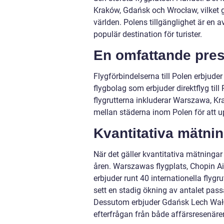
Kraków, Gdańsk och Wrocław, vilket ger
världen. Polens tillgänglighet är en av
populär destination för turister.
En omfattande prese
Flygförbindelserna till Polen erbjuder
flygbolag som erbjuder direktflyg till
flygrutterna inkluderar Warszawa, Kr
mellan städerna inom Polen för att u
Kvantitativa mätnin
När det gäller kvantitativa mätningar
åren. Warszawas flygplats, Chopin Air
erbjuder runt 40 internationella flygru
sett en stadig ökning av antalet passa
Dessutom erbjuder Gdańsk Lech Wałęsa
efterfrågan från både affärsresenärer 