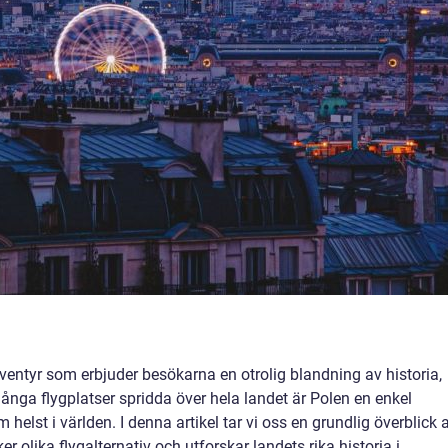
 äventyr som erbjuder besökarna en otrolig blandning av historia,
ånga flygplatser spridda över hela landet är Polen en enkel
 helst i världen. I denna artikel tar vi oss en grundlig överblick 
er olika flygalternativ och utforskar landets rika historia i