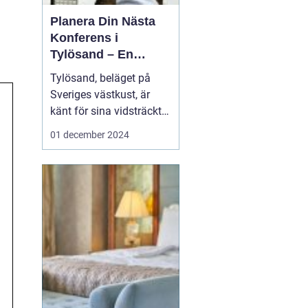
Planera Din Nästa
Konferens i
Tylösand – En
Oslagbar
Tylösand, beläget på
Upplevelse
Sveriges västkust, är
känt för sina vidsträckta
stränder, idylliska natur
01 december 2024
och som ett paradis för
soltörstande
semesterfirare. Men
bortom sanddynerna
och det friska
havsbrus...