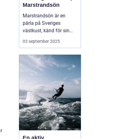
Marstrandsön
Marstrandsön är en
pärla på Sveriges
västkust, känd för sin
historiska betydelse och
03 september 2025
pittoreska omgivning.
Besökare dras till ön för
dess natursköna
skönhet, kulturella
sevärdheter och...
r
En aktiv