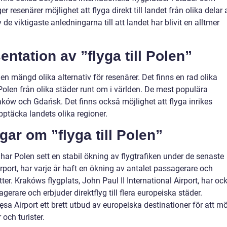
 resenärer möjlighet att flyga direkt till landet från olika delar 
 de viktigaste anledningarna till att landet har blivit en alltmer
ntation av ”flyga till Polen”
 en mängd olika alternativ för resenärer. Det finns en rad olika
 Polen från olika städer runt om i världen. De mest populära
aków och Gdańsk. Det finns också möjlighet att flyga inrikes
pptäcka landets olika regioner.
gar om ”flyga till Polen”
 har Polen sett en stabil ökning av flygtrafiken under de senaste
port, har varje år haft en ökning av antalet passagerare och
tter. Krakóws flygplats, John Paul II International Airport, har oc
gerare och erbjuder direktflyg till flera europeiska städer.
 Airport ett brett utbud av europeiska destinationer för att m
och turister.