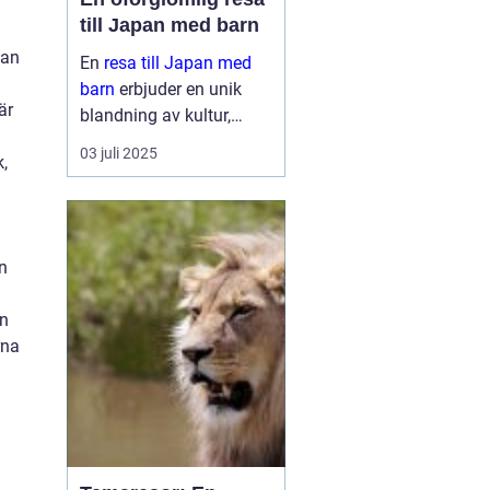
till Japan med barn
lan
En
resa till Japan med
barn
erbjuder en unik
är
blandning av kultur,
historia och naturliga
03 juli 2025
,
skönheter. Landet är
känt för sin säkerhet, sitt
renlighet oc...
en
en
rna