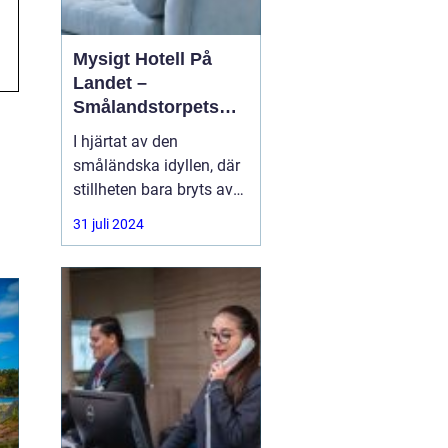
Mysigt Hotell På
Landet –
Smålandstorpets
Enchanted Retreat
I hjärtat av den
småländska idyllen, där
stillheten bara bryts av
den harmoniska sången
31 juli 2024
från skogens djur, hittar
du en pärla i form av ett
bedårande lanthotell,