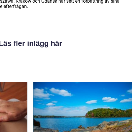
szawa, Kraków och Gdańsk har sett en förbättring av sina
e efterfrågan.
Läs fler inlägg här