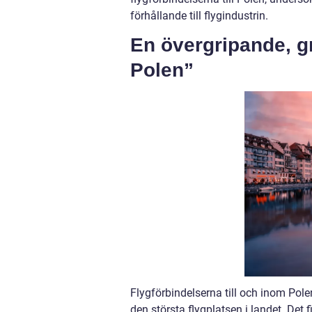
förhållande till flygindustrin.
En övergripande, gru
Polen”
Flygförbindelserna till och inom Pol
den största flygplatsen i landet. Det 