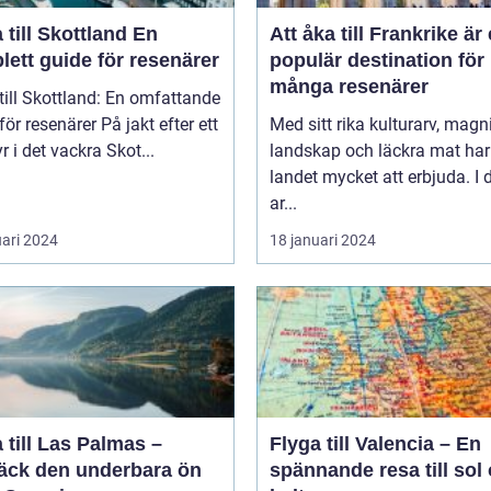
till Skottland En
Att åka till Frankrike är
ett guide för resenärer
populär destination för
många resenärer
till Skottland: En omfattande
esenärer På jakt efter ett
Med sitt rika kulturarv, magn
r i det vackra Skot...
landskap och läckra mat har
landet mycket att erbjuda. I
ar...
uari 2024
18 januari 2024
 till Las Palmas –
Flyga till Valencia – En
äck den underbara ön
spännande resa till sol