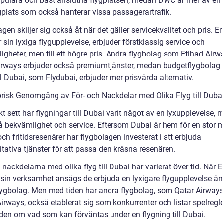
pulära och bäst anslutna flygplatsen, medan DWC är mer av en
ygplats som också hanterar vissa passagerartrafik.
gen skiljer sig också åt när det gäller servicekvalitet och pris. E
 sin lyxiga flygupplevelse, erbjuder förstklassig service och
igheter, men till ett högre pris. Andra flygbolag som Etihad Air
irways erbjuder också premiumtjänster, medan budgetflygbola
ill Dubai, som Flydubai, erbjuder mer prisvärda alternativ.
orisk Genomgång av För- och Nackdelar med Olika Flyg till Duba
kt sett har flygningar till Dubai varit något av en lyxupplevelse,
å bekvämlighet och service. Eftersom Dubai är hem för en stor
och fritidsresenärer har flygbolagen investerat i att erbjuda
tativa tjänster för att passa den kräsna resenären.
 nackdelarna med olika flyg till Dubai har varierat över tid. När 
 sin verksamhet ansågs de erbjuda en lyxigare flygupplevelse 
lygbolag. Men med tiden har andra flygbolag, som Qatar Airway
irways, också etablerat sig som konkurrenter och listar spelregl
en om vad som kan förväntas under en flygning till Dubai.