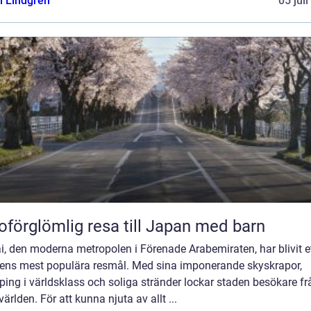
n Lindgren
05 jul
oförglömlig resa till Japan med barn
, den moderna metropolen i Förenade Arabemiraten, har blivit e
dens mest populära resmål. Med sina imponerande skyskrapor,
ing i världsklass och soliga stränder lockar staden besökare fr
världen. För att kunna njuta av allt ...