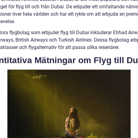
get för flyg till och från Dubai. De erbjuder ett omfattande nätve
tioner över hela världen och har ett rykte om att erbjuda en pre
evelse.
ora flygbolag som erbjuder flyg till Dubai inkluderar Etihad Airw
rways, British Airways och Turkish Airlines. Dessa flygbolag erb
isklasser och flygalternativ för att passa olika resenärer.
titativa Mätningar om Flyg till D