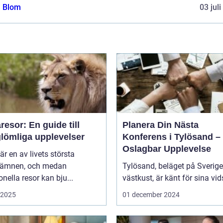
a Blom
03 jul
esor: En guide till
Planera Din Nästa
glömliga upplevelser
Konferens i Tylösand –
Oslagbar Upplevelse
är en av livets största
eämnen, och medan
Tylösand, beläget på Sverig
ionella resor kan bju...
västkust, är känt för sina vids
i 2025
01 december 2024