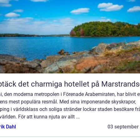
täck det charmiga hotellet på Marstrand
, den moderna metropolen i Förenade Arabemiraten, har blivit e
dens mest populära resmål. Med sina imponerande skyskrapor,
ing i världsklass och soliga stränder lockar staden besökare fr
världen. För att kunna njuta av allt ...
rik Dahl
03 september