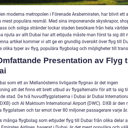
den moderna metropolen i Förenade Arabemiraten, har blivit ett 
s mest populära resmål. Med sina imponerande skyskrapor, sho
lass och soliga stränder lockar staden besökare från hela världe
a njuta av allt Dubai har att erbjuda måste man först ta sig dit
denna artikel kommer vi att ge en grundlig översikt över flyg till D
e olika typer av flyg, populära flygbolag och möjligheter till transi
mfattande Presentation av Flyg ti
ai
ai som ett av Mellanösterns livligaste flygnav är det ingen
ning att det finns ett brett utbud av flygalternativ för att ta sig t
de stad. De två huvudflygplatserna i Dubai är Dubai Internation
 (DXB) och Al Maktoum International Airport (DWC). DXB är den 
 flygplatsen och tar emot över 80 miljoner passagerare varje år.
s många flygbolag som erbjuder flyg till Dubai från olika delar 
 Emirates Airlines, baserat i Dubai, är det mest populära och vä