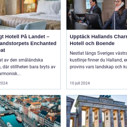
t Hotell På Landet –
Upptäck Hallands Char
andstorpets Enchanted
Hotell och Boende
eat
Nestlat längs Sveriges västr
tat av den småländska
kustlinje finner du Halland, e
n, där stillheten bara bryts av
provins vars landskap och ku
rmonisk...
 2024
10 juli 2024