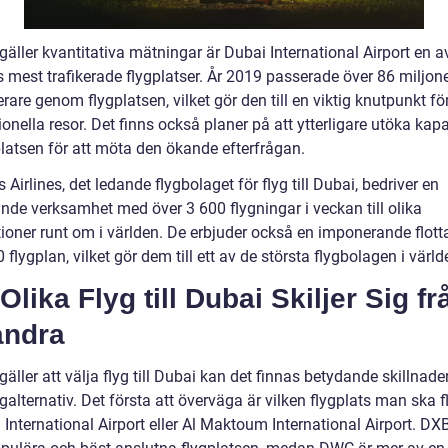
gäller kvantitativa mätningar är Dubai International Airport en a
s mest trafikerade flygplatser. År 2019 passerade över 86 miljon
are genom flygplatsen, vilket gör den till en viktig knutpunkt fö
ionella resor. Det finns också planer på att ytterligare utöka kap
platsen för att möta den ökande efterfrågan.
 Airlines, det ledande flygbolaget för flyg till Dubai, bedriver en
nde verksamhet med över 3 600 flygningar i veckan till olika
tioner runt om i världen. De erbjuder också en imponerande flott
 flygplan, vilket gör dem till ett av de största flygbolagen i värld
Olika Flyg till Dubai Skiljer Sig fr
andra
gäller att välja flyg till Dubai kan det finnas betydande skillnad
ygalternativ. Det första att överväga är vilken flygplats man ska fl
International Airport eller Al Maktoum International Airport. DX