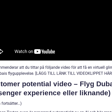
menderar att du tittar på följande video för att få en virtuell gli
bais flygupplevelse. [LÄGG TILL LÄNK TILL VIDEOKLIPPET HÄR
tomer potential video – Flyg Dub
enger experience eller liknande)
n fortsätter…)