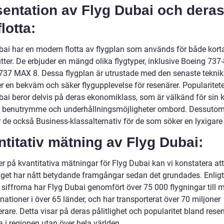
sentation av Flyg Dubai och dera
flotta:
bai har en modern flotta av flygplan som används för både kort
tter. De erbjuder en mängd olika flygtyper, inklusive Boeing 737
737 MAX 8. Dessa flygplan är utrustade med den senaste teknik
er en bekväm och säker flygupplevelse för resenärer. Popularitet
bai beror delvis på deras ekonomiklass, som är välkänd för sin 
 benutrymme och underhållningsmöjligheter ombord. Dessuto
 de också Business-klassalternativ för de som söker en lyxigare 
titativ mätning av Flyg Dubai:
er på kvantitativa mätningar för Flyg Dubai kan vi konstatera att
aget har nått betydande framgångar sedan det grundades. Enligt
 siffrorna har Flyg Dubai genomfört över 75 000 flygningar till 
nationer i över 65 länder, och har transporterat över 70 miljoner
are. Detta visar på deras pålitlighet och popularitet bland rese
a i regionen utan över hela världen.