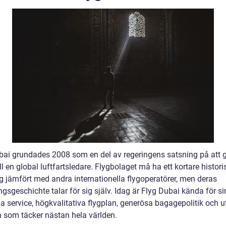
bai grundades 2008 som en del av regeringens satsning på att 
ll en global luftfartsledare. Flygbolaget må ha ett kortare histori
g jämfört med andra internationella flygoperatörer, men deras
sgeschichte talar för sig själv. Idag är Flyg Dubai kända för si
da service, högkvalitativa flygplan, generösa bagagepolitik och 
a som täcker nästan hela världen.