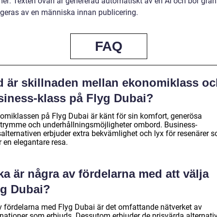
mer: Texten ovan är genererad automatiskt av en AI och bör gra
igeras av en människa innan publicering.
FAQ
d är skillnaden mellan ekonomiklass oc
siness-klass på Flyg Dubai?
omiklassen på Flyg Dubai är känt för sin komfort, generösa
trymme och underhållningsmöjligheter ombord. Business-
salternativen erbjuder extra bekvämlighet och lyx för resenärer 
 en elegantare resa.
ka är några av fördelarna med att välja
yg Dubai?
v fördelarna med Flyg Dubai är det omfattande nätverket av
inationer som erbjuds. Dessutom erbjuder de prisvärda alternativ