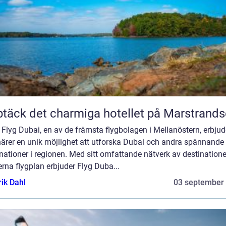
täck det charmiga hotellet på Marstrand
] Flyg Dubai, en av de främsta flygbolagen i Mellanöstern, erbjud
närer en unik möjlighet att utforska Dubai och andra spännande
nationer i regionen. Med sitt omfattande nätverk av destination
na flygplan erbjuder Flyg Duba...
rik Dahl
03 september