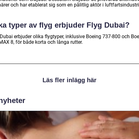
ärer och har etablerat sig som en pålitlig aktör i luftfartsindustri
ka typer av flyg erbjuder Flyg Dubai?
 Dubai erbjuder olika flygtyper, inklusive Boeing 737-800 och Bo
MAX 8, för både korta och långa rutter.
Läs fler inlägg här
 nyheter