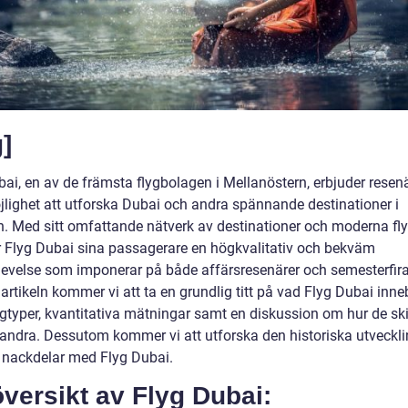
g]
bai, en av de främsta flygbolagen i Mellanöstern, erbjuder resen
jlighet att utforska Dubai och andra spännande destinationer i
n. Med sitt omfattande nätverk av destinationer och moderna fl
r Flyg Dubai sina passagerare en högkvalitativ och bekväm
levelse som imponerar på både affärsresenärer och semesterfirar
artikeln kommer vi att ta en grundlig titt på vad Flyg Dubai inne
ygtyper, kvantitativa mätningar samt en diskussion om hur de skil
randra. Dessutom kommer vi att utforska den historiska utveckl
h nackdelar med Flyg Dubai.
versikt av Flyg Dubai: