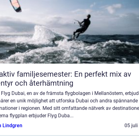
aktiv familjesemester: En perfekt mix av
ntyr och återhämtning
] Flyg Dubai, en av de främsta flygbolagen i Mellanöstern, erbjud
närer en unik möjlighet att utforska Dubai och andra spännande
nationer i regionen. Med sitt omfattande nätverk av destination
na flygplan erbjuder Flyg Duba...
n Lindgren
05 jul