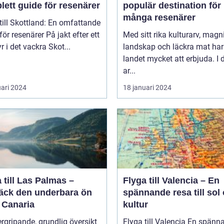
ett guide för resenärer
populär destination för
många resenärer
till Skottland: En omfattande
esenärer På jakt efter ett
Med sitt rika kulturarv, magn
r i det vackra Skot...
landskap och läckra mat har
landet mycket att erbjuda. I
ar...
uari 2024
18 januari 2024
 till Las Palmas –
Flyga till Valencia – En
äck den underbara ön
spännande resa till sol
 Canaria
kultur
rgripande, grundlig översikt
Flyga till Valencia En spännande