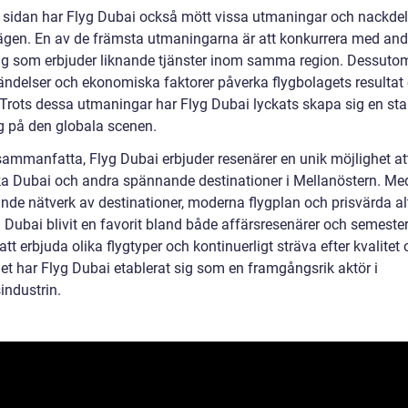
 sidan har Flyg Dubai också mött vissa utmaningar och nackdel
ägen. En av de främsta utmaningarna är att konkurrera med and
ag som erbjuder liknande tjänster inom samma region. Dessuto
ändelser och ekonomiska faktorer påverka flygbolagets resultat
. Trots dessa utmaningar har Flyg Dubai lyckats skapa sig en sta
ng på den globala scenen.
 sammanfatta, Flyg Dubai erbjuder resenärer en unik möjlighet at
a Dubai och andra spännande destinationer i Mellanöstern. Med
nde nätverk av destinationer, moderna flygplan och prisvärda al
 Dubai blivit en favorit bland både affärsresenärer och semesterf
t erbjuda olika flygtyper och kontinuerligt sträva efter kvalitet
het har Flyg Dubai etablerat sig som en framgångsrik aktör i
sindustrin.