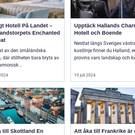
t Hotell På Landet –
Upptäck Hallands Char
andstorpets Enchanted
Hotell och Boende
eat
Nestlat längs Sveriges västr
tat av den småländska
kustlinje finner du Halland, e
n, där stillheten bara bryts av
provins vars landskap och ku
rmonisk...
 2024
10 juli 2024
till Skottland En
Att åka till Frankrike är