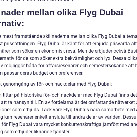
lnader mellan olika Flyg Dubai
rnativ:
e mest framstående skillnaderna mellan olika Flyg Dubai alterna
t prissättningen. Flyg Dubai är känt för att erbjuda prisvärda alt
enärer som söker en ekonomisk resa. Men de erbjuder också Bus
ternativ för de som söker extra bekvämlighet och lyx. Dessa olik
tiv möjliggör båda för affärsresenärer och semestersökande att h
m passar deras budget och preferenser.
sk genomgång av för- och nackdelar med Flyg Dubai:
tittar på historiska för- och nackdelar med Flyg Dubai finns det
 att ta hänsyn till. En av fördelarna är det omfattande nätverket
tioner som erbjuds. Tack vare Flyg Dubais nära samarbete med
g kan resenärer enkelt ansluta till andra delar av världen. Dess
a för Flyg Dubai vara mycket konkurrenskraftiga jämfört med an
g som erbjuder liknande tjänster.