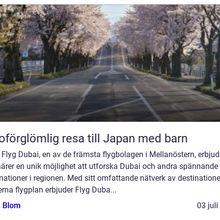
oförglömlig resa till Japan med barn
] Flyg Dubai, en av de främsta flygbolagen i Mellanöstern, erbjud
närer en unik möjlighet att utforska Dubai och andra spännande
nationer i regionen. Med sitt omfattande nätverk av destination
na flygplan erbjuder Flyg Duba...
a Blom
03 jul