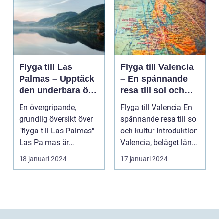
Flyga till Las
Flyga till Valencia
Palmas – Upptäck
– En spännande
den underbara ön
resa till sol och
Gran Canaria
kultur
En övergripande,
Flyga till Valencia En
grundlig översikt över
spännande resa till sol
"flyga till Las Palmas"
och kultur Introduktion
Las Palmas är
Valencia, beläget längs
huvudstaden på den
Sp...
18 januari 2024
17 januari 2024
va...