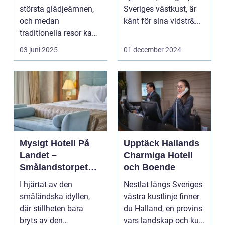
Upplevelse
största glädjeämnen,
Sveriges västkust, är
och medan
känt för sina vidstr&...
traditionella resor kan
bju...
03 juni 2025
01 december 2024
Mysigt Hotell På
Upptäck Hallands
Landet –
Charmiga Hotell
Smålandstorpets
och Boende
Enchanted Retreat
I hjärtat av den
Nestlat längs Sveriges
småländska idyllen,
västra kustlinje finner
där stillheten bara
du Halland, en provins
bryts av den
vars landskap och ku...