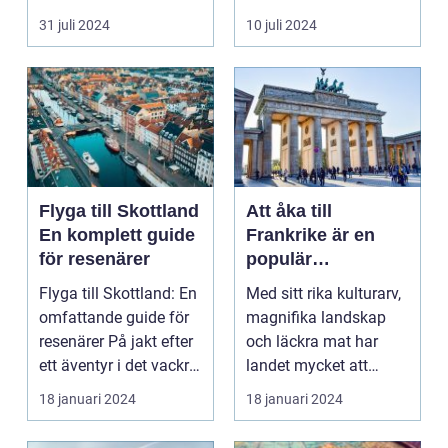
harmonisk...
31 juli 2024
10 juli 2024
Flyga till Skottland
Att åka till
En komplett guide
Frankrike är en
för resenärer
populär
destination för
Flyga till Skottland: En
Med sitt rika kulturarv,
många resenärer
omfattande guide för
magnifika landskap
resenärer På jakt efter
och läckra mat har
ett äventyr i det vackra
landet mycket att
Skot...
erbjuda. I denna ar...
18 januari 2024
18 januari 2024