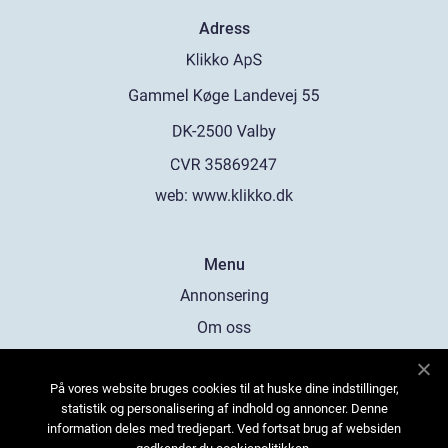
Adress
web:
www.klikko.dk
Menu
Annonsering
Om oss
Cookies
På vores website bruges cookies til at huske dine indstillinger,
Kontakta oss
statistik og personalisering af indhold og annoncer. Denne
Sitemap
information deles med tredjepart. Ved fortsat brug af websiden