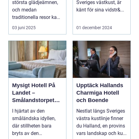
största glädjeämnen,
Sveriges västkust, är
och medan
känt för sina vidstr&...
traditionella resor kan
bju...
03 juni 2025
01 december 2024
Mysigt Hotell På
Upptäck Hallands
Landet –
Charmiga Hotell
Smålandstorpets
och Boende
Enchanted Retreat
I hjärtat av den
Nestlat längs Sveriges
småländska idyllen,
västra kustlinje finner
där stillheten bara
du Halland, en provins
bryts av den
vars landskap och ku...