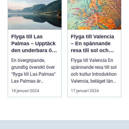
Flyga till Las
Flyga till Valencia
Palmas – Upptäck
– En spännande
den underbara ön
resa till sol och
Gran Canaria
kultur
En övergripande,
Flyga till Valencia En
grundlig översikt över
spännande resa till sol
"flyga till Las Palmas"
och kultur Introduktion
Las Palmas är
Valencia, beläget längs
huvudstaden på den
Sp...
18 januari 2024
17 januari 2024
va...