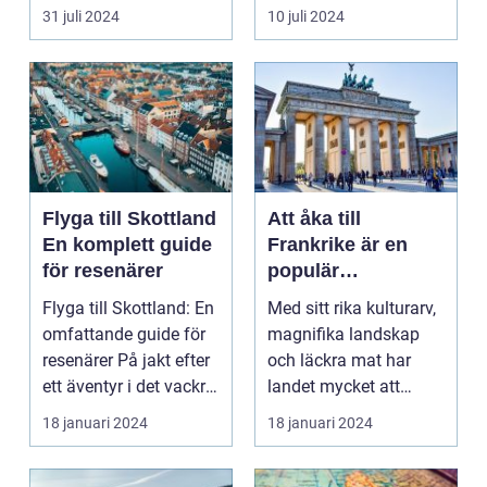
harmonisk...
31 juli 2024
10 juli 2024
Flyga till Skottland
Att åka till
En komplett guide
Frankrike är en
för resenärer
populär
destination för
Flyga till Skottland: En
Med sitt rika kulturarv,
många resenärer
omfattande guide för
magnifika landskap
resenärer På jakt efter
och läckra mat har
ett äventyr i det vackra
landet mycket att
Skot...
erbjuda. I denna ar...
18 januari 2024
18 januari 2024