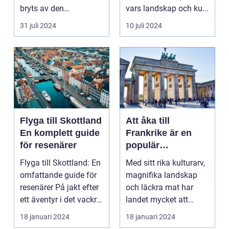
bryts av den
vars landskap och ku...
harmonisk...
31 juli 2024
10 juli 2024
Flyga till Skottland
Att åka till
En komplett guide
Frankrike är en
för resenärer
populär
destination för
Flyga till Skottland: En
Med sitt rika kulturarv,
många resenärer
omfattande guide för
magnifika landskap
resenärer På jakt efter
och läckra mat har
ett äventyr i det vackra
landet mycket att
Skot...
erbjuda. I denna ar...
18 januari 2024
18 januari 2024