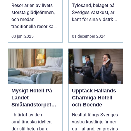
upplevelser
Oslagbar
Resor är en av livets
Tylösand, beläget på
Upplevelse
största glädjeämnen,
Sveriges västkust, är
och medan
känt för sina vidstr&...
traditionella resor kan
bju...
03 juni 2025
01 december 2024
Mysigt Hotell På
Upptäck Hallands
Landet –
Charmiga Hotell
Smålandstorpets
och Boende
Enchanted Retreat
I hjärtat av den
Nestlat längs Sveriges
småländska idyllen,
västra kustlinje finner
där stillheten bara
du Halland, en provins