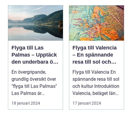
Flyga till Las
Flyga till Valencia
Palmas – Upptäck
– En spännande
den underbara ön
resa till sol och
Gran Canaria
kultur
En övergripande,
Flyga till Valencia En
grundlig översikt över
spännande resa till sol
"flyga till Las Palmas"
och kultur Introduktion
Las Palmas är
Valencia, beläget längs
huvudstaden på den
Sp...
18 januari 2024
17 januari 2024
va...