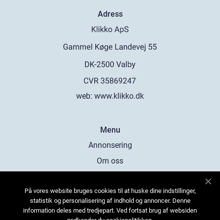
Adress
web:
www.klikko.dk
Menu
Annonsering
Om oss
Cookies
På vores website bruges cookies til at huske dine indstillinger,
Kontakta oss
statistik og personalisering af indhold og annoncer. Denne
Sitemap
information deles med tredjepart. Ved fortsat brug af websiden