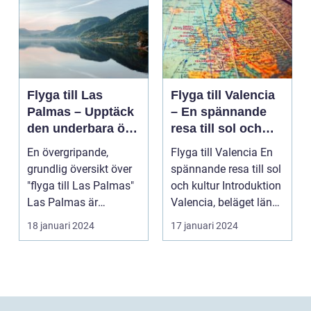
Flyga till Las
Flyga till Valencia
Palmas – Upptäck
– En spännande
den underbara ön
resa till sol och
Gran Canaria
kultur
En övergripande,
Flyga till Valencia En
grundlig översikt över
spännande resa till sol
"flyga till Las Palmas"
och kultur Introduktion
Las Palmas är
Valencia, beläget längs
huvudstaden på den
Sp...
18 januari 2024
17 januari 2024
va...