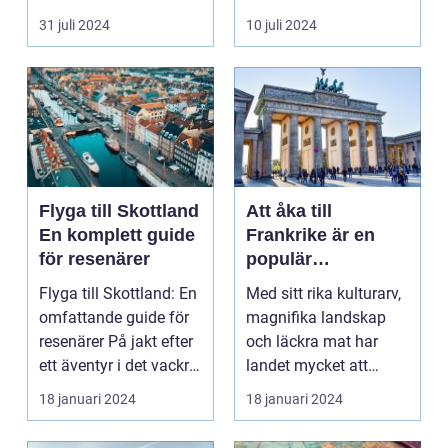
harmonisk...
31 juli 2024
10 juli 2024
Flyga till Skottland
Att åka till
En komplett guide
Frankrike är en
för resenärer
populär
destination för
Flyga till Skottland: En
Med sitt rika kulturarv,
många resenärer
omfattande guide för
magnifika landskap
resenärer På jakt efter
och läckra mat har
ett äventyr i det vackra
landet mycket att
Skot...
erbjuda. I denna ar...
18 januari 2024
18 januari 2024