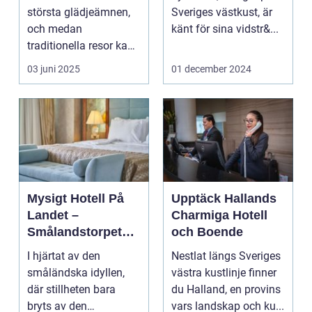
Upplevelse
största glädjeämnen,
Sveriges västkust, är
och medan
känt för sina vidstr&...
traditionella resor kan
bju...
03 juni 2025
01 december 2024
Mysigt Hotell På
Upptäck Hallands
Landet –
Charmiga Hotell
Smålandstorpets
och Boende
Enchanted Retreat
I hjärtat av den
Nestlat längs Sveriges
småländska idyllen,
västra kustlinje finner
där stillheten bara
du Halland, en provins
bryts av den
vars landskap och ku...