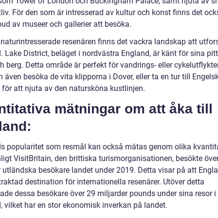
 som Tower of London och Buckingham Palace, samt njuta av s
liv. För den som är intresserad av kultur och konst finns det ock
bud av museer och gallerier att besöka.
naturintresserade resenären finns det vackra landskap att utfors
 Lake District, beläget i nordvästra England, är känt för sina pit
h berg. Detta område är perfekt för vandrings- eller cykelutflykte
även besöka de vita klipporna i Dover, eller ta en tur till Engels
för att njuta av den natursköna kustlinjen.
titativa mätningar om att åka till
land:
s popularitet som resmål kan också mätas genom olika kvantit
ligt VisitBritain, den brittiska turismorganisationen, besökte öve
r utländska besökare landet under 2019. Detta visar på att Engl
traktad destination för internationella resenärer. Utöver detta
ade dessa besökare över 29 miljarder pounds under sina resor i
, vilket har en stor ekonomisk inverkan på landet.