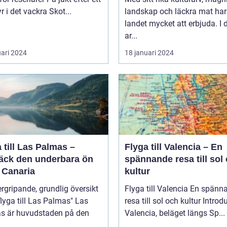
r i det vackra Skot...
landskap och läckra mat har
landet mycket att erbjuda. I
ar...
uari 2024
18 januari 2024
 till Las Palmas –
Flyga till Valencia – En
äck den underbara ön
spännande resa till sol
 Canaria
kultur
rgripande, grundlig översikt
Flyga till Valencia En spännande
lyga till Las Palmas" Las
resa till sol och kultur Introduktion
s är huvudstaden på den
Valencia, beläget längs Sp...