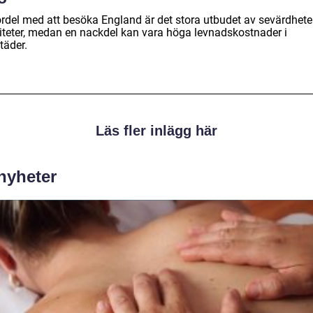
ördel med att besöka England är det stora utbudet av sevärdhete
viteter, medan en nackdel kan vara höga levnadskostnader i
täder.
Läs fler inlägg här
 nyheter