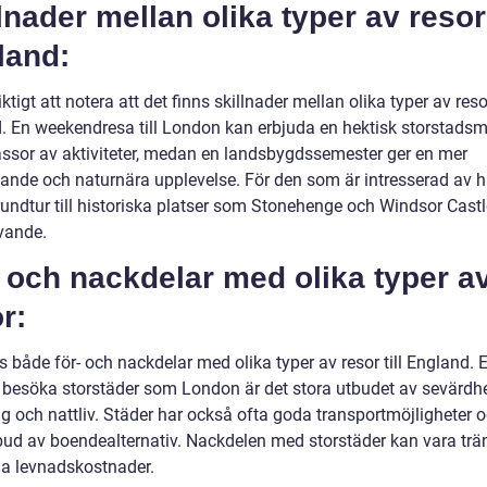
lnader mellan olika typer av resor 
land:
iktigt att notera att det finns skillnader mellan olika typer av resor
. En weekendresa till London kan erbjuda en hektisk storstadsm
sor av aktiviteter, medan en landsbygdssemester ger en mer
ande och naturnära upplevelse. För den som är intresserad av hi
rundtur till historiska platser som Stonehenge och Windsor Castl
vande.
 och nackdelar med olika typer a
r:
s både för- och nackdelar med olika typer av resor till England. 
 besöka storstäder som London är det stora utbudet av sevärdhe
g och nattliv. Städer har också ofta goda transportmöjligheter o
tbud av boendealternativ. Nackdelen med storstäder kan vara trä
a levnadskostnader.