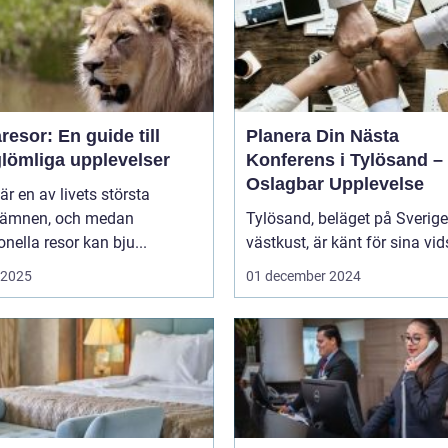
esor: En guide till
Planera Din Nästa
glömliga upplevelser
Konferens i Tylösand –
Oslagbar Upplevelse
är en av livets största
eämnen, och medan
Tylösand, beläget på Sverig
ionella resor kan bju...
västkust, är känt för sina vids
i 2025
01 december 2024