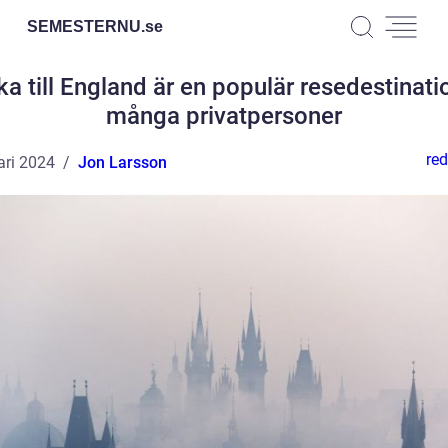
SEMESTERNU.
se
ka till England är en populär resedestinati
många privatpersoner
red
ari 2024
Jon Larsson