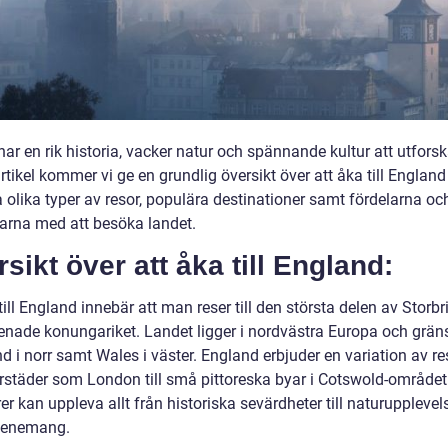
ar en rik historia, vacker natur och spännande kultur att utforska
tikel kommer vi ge en grundlig översikt över att åka till Englan
 olika typer av resor, populära destinationer samt fördelarna oc
arna med att besöka landet.
sikt över att åka till England:
till England innebär att man reser till den största delen av Storb
enade konungariket. Landet ligger i nordvästra Europa och gränsa
d i norr samt Wales i väster. England erbjuder en variation av r
orstäder som London till små pittoreska byar i Cotswold-området
r kan uppleva allt från historiska sevärdheter till naturupplevel
venemang.