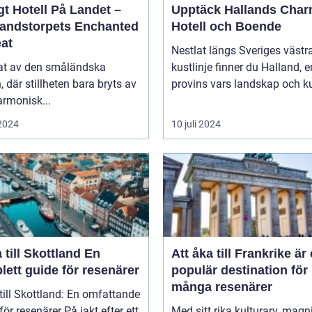
t Hotell På Landet –
Upptäck Hallands Char
andstorpets Enchanted
Hotell och Boende
eat
Nestlat längs Sveriges västr
tat av den småländska
kustlinje finner du Halland, e
n, där stillheten bara bryts av
provins vars landskap och ku
rmonisk...
 2024
10 juli 2024
till Skottland En
Att åka till Frankrike är
ett guide för resenärer
populär destination för
många resenärer
till Skottland: En omfattande
esenärer På jakt efter ett
Med sitt rika kulturarv, magn