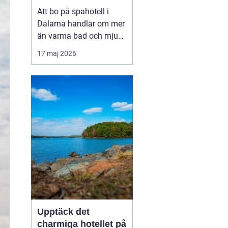
utsikt över berg och
Att bo på spahotell i
sjö
Dalarna handlar om mer
än varma bad och mjuka
badrockar. Många söker
17 maj 2026
en paus från vardagen,
men också upplevelser
som känns på riktigt. I
Dalarna möts stillhet,
starka traditione...
Upptäck det
charmiga hotellet på