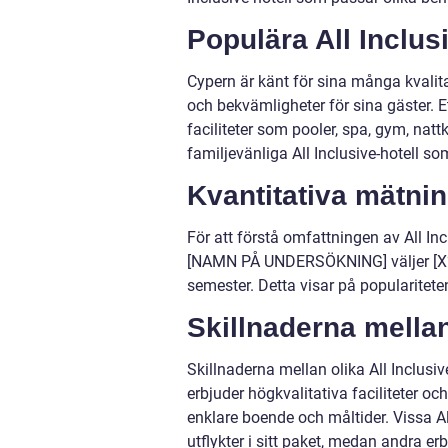
Populära All Inclus
Cypern är känt för sina många kvalita
och bekvämligheter för sina gäster. 
faciliteter som pooler, spa, gym, na
familjevänliga All Inclusive-hotell so
Kvantitativa mätnin
För att förstå omfattningen av All In
[NAMN PÅ UNDERSÖKNING] väljer [X%] 
semester. Detta visar på popularitet
Skillnaderna mellan
Skillnaderna mellan olika All Inclusi
erbjuder högkvalitativa faciliteter o
enklare boende och måltider. Vissa All
utflykter i sitt paket, medan andra 