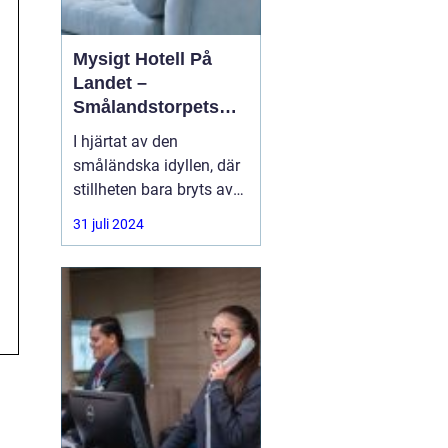
Mysigt Hotell På
Landet –
Smålandstorpets
Enchanted Retreat
I hjärtat av den
småländska idyllen, där
stillheten bara bryts av
den harmoniska sången
31 juli 2024
från skogens djur, hittar
du en pärla i form av ett
bedårande lanthotell,