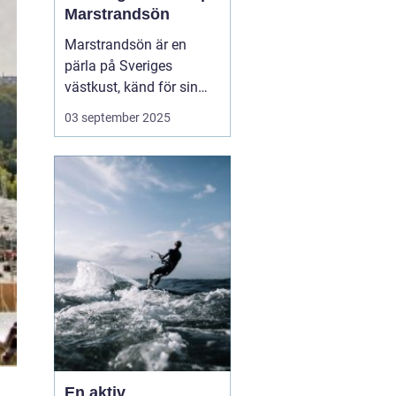
Marstrandsön
Marstrandsön är en
pärla på Sveriges
västkust, känd för sin
historiska betydelse och
03 september 2025
pittoreska omgivning.
Besökare dras till ön för
dess natursköna
skönhet, kulturella
sevärdheter och...
En aktiv