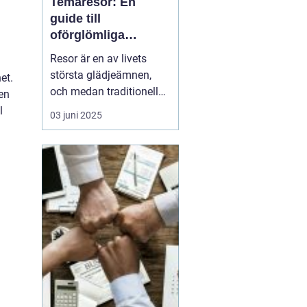
Temaresor: En
guide till
oförglömliga
upplevelser
Resor är en av livets
största glädjeämnen,
et.
och medan traditionella
den
resor kan bjuda på
l
03 juni 2025
avkoppling och vila,
erbjuder konceptet
temaresor en unik
möjlighet att fördjupa
sig i specifika intressen
eller aktiviteter. De...