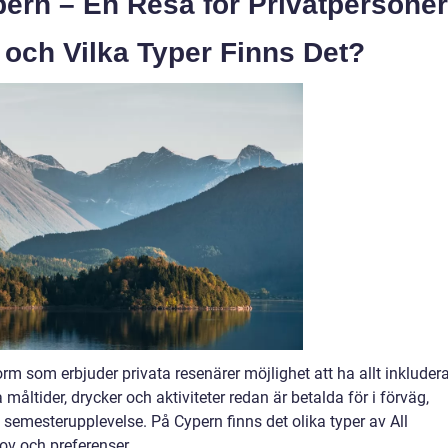
pern – En Resa för Privatpersoner
e och Vilka Typer Finns Det?
orm som erbjuder privata resenärer möjlighet att ha allt inkluder
a måltider, drycker och aktiviteter redan är betalda för i förväg,
semesterupplevelse. På Cypern finns det olika typer av All
ov och preferenser.