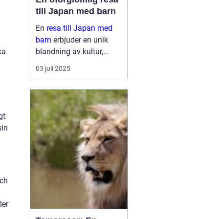
till Japan med barn
En
resa till Japan med
barn
erbjuder en unik
ka
blandning av kultur,
historia och naturliga
03 juli 2025
skönheter. Landet är
känt för sin säkerhet, sitt
renlighet oc...
gt
sin
och
ler