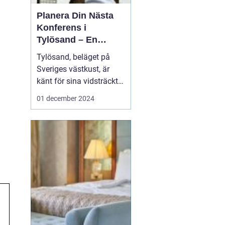
Planera Din Nästa
Konferens i
Tylösand – En
Oslagbar
Tylösand, beläget på
Upplevelse
Sveriges västkust, är
känt för sina vidsträckta
stränder, idylliska natur
01 december 2024
och som ett paradis för
soltörstande
semesterfirare. Men
bortom sanddynerna
och det friska
havsbrus...