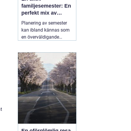
familjesemester: En
perfekt mix av
äventyr och
Planering av semester
återhämtning
kan ibland kännas som
en överväldigande
uppgift, särskilt när man
strävar efter att
tillfredsställa alla
familjemedlemmars
önskemål. En
05 juli
2025
at
En oförglömlig resa