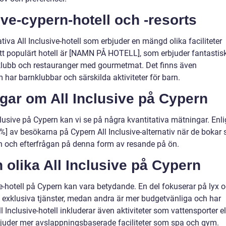
ive-cypern-hotell och -resorts
tiva All Inclusive-hotell som erbjuder en mängd olika faciliteter
Ett populärt hotell är [NAMN PÅ HOTELL], som erbjuder fantastis
ttklubb och restauranger med gourmetmat. Det finns även
m har barnklubbar och särskilda aktiviteter för barn.
gar om All Inclusive på Cypern
clusive på Cypern kan vi se på några kvantitativa mätningar. Enli
av besökarna på Cypern All Inclusive-alternativ när de bokar 
en och efterfrågan på denna form av resande på ön.
 olika All Inclusive på Cypern
ve-hotell på Cypern kan vara betydande. En del fokuserar på lyx 
ch exklusiva tjänster, medan andra är mer budgetvänliga och har
 Inclusive-hotell inkluderar även aktiviteter som vattensporter el
erbjuder mer avslappningsbaserade faciliteter som spa och gym.