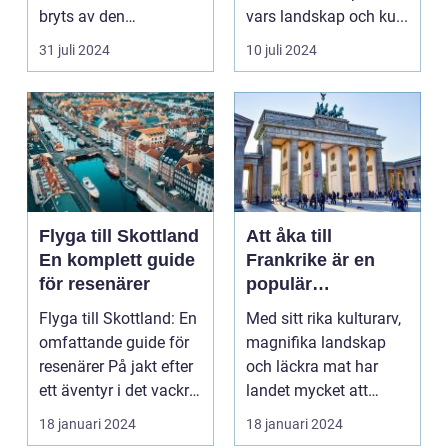
bryts av den
vars landskap och ku...
harmonisk...
31 juli 2024
10 juli 2024
Flyga till Skottland
Att åka till
En komplett guide
Frankrike är en
för resenärer
populär
destination för
Flyga till Skottland: En
Med sitt rika kulturarv,
många resenärer
omfattande guide för
magnifika landskap
resenärer På jakt efter
och läckra mat har
ett äventyr i det vackra
landet mycket att
Skot...
erbjuda. I denna ar...
18 januari 2024
18 januari 2024