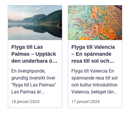
Flyga till Las
Flyga till Valencia
Palmas – Upptäck
– En spännande
den underbara ön
resa till sol och
Gran Canaria
kultur
En övergripande,
Flyga till Valencia En
grundlig översikt över
spännande resa till sol
"flyga till Las Palmas"
och kultur Introduktion
Las Palmas är
Valencia, beläget längs
huvudstaden på den
Sp...
18 januari 2024
17 januari 2024
va...