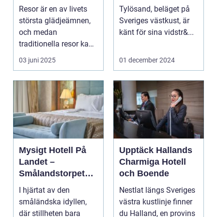
upplevelser
Oslagbar
Resor är en av livets
Tylösand, beläget på
Upplevelse
största glädjeämnen,
Sveriges västkust, är
och medan
känt för sina vidstr&...
traditionella resor kan
bju...
03 juni 2025
01 december 2024
Mysigt Hotell På
Upptäck Hallands
Landet –
Charmiga Hotell
Smålandstorpets
och Boende
Enchanted Retreat
I hjärtat av den
Nestlat längs Sveriges
småländska idyllen,
västra kustlinje finner
där stillheten bara
du Halland, en provins