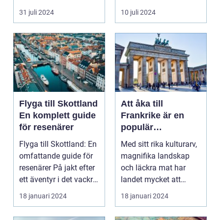
harmonisk...
31 juli 2024
10 juli 2024
Flyga till Skottland
Att åka till
En komplett guide
Frankrike är en
för resenärer
populär
destination för
Flyga till Skottland: En
Med sitt rika kulturarv,
många resenärer
omfattande guide för
magnifika landskap
resenärer På jakt efter
och läckra mat har
ett äventyr i det vackra
landet mycket att
Skot...
erbjuda. I denna ar...
18 januari 2024
18 januari 2024