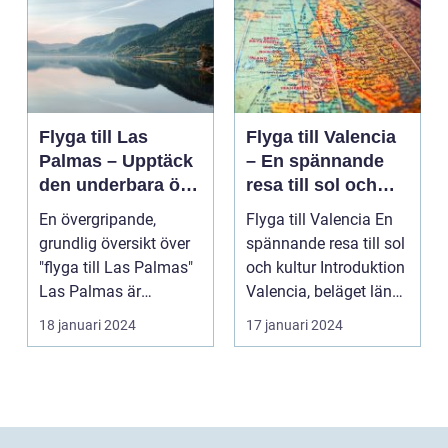
Flyga till Las
Flyga till Valencia
Palmas – Upptäck
– En spännande
den underbara ön
resa till sol och
Gran Canaria
kultur
En övergripande,
Flyga till Valencia En
grundlig översikt över
spännande resa till sol
"flyga till Las Palmas"
och kultur Introduktion
Las Palmas är
Valencia, beläget längs
huvudstaden på den
Sp...
18 januari 2024
17 januari 2024
va...