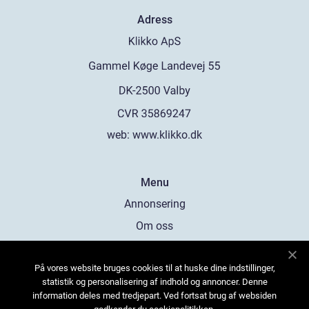
Adress
web:
www.klikko.dk
Menu
Annonsering
Om oss
Cookies
På vores website bruges cookies til at huske dine indstillinger,
Kontakta oss
statistik og personalisering af indhold og annoncer. Denne
Sitemap
information deles med tredjepart. Ved fortsat brug af websiden