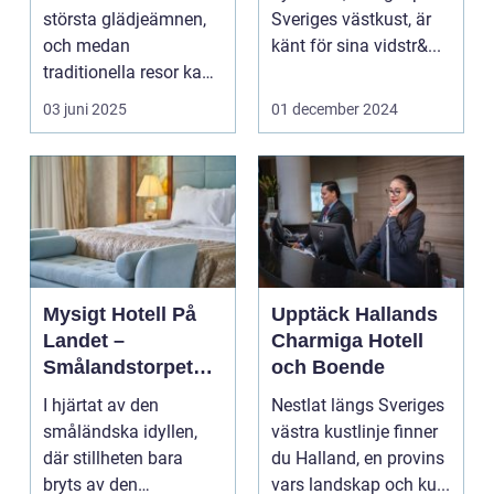
Upplevelse
största glädjeämnen,
Sveriges västkust, är
och medan
känt för sina vidstr&...
traditionella resor kan
bju...
03 juni 2025
01 december 2024
Mysigt Hotell På
Upptäck Hallands
Landet –
Charmiga Hotell
Smålandstorpets
och Boende
Enchanted Retreat
I hjärtat av den
Nestlat längs Sveriges
småländska idyllen,
västra kustlinje finner
där stillheten bara
du Halland, en provins
bryts av den
vars landskap och ku...